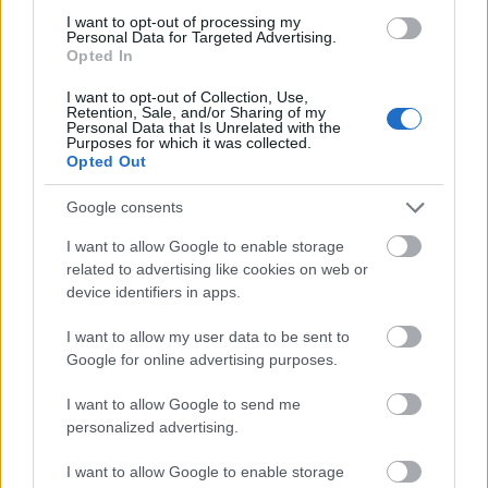
argentín gépekkel szemben. Elméletileg ezek a rombolók komoly
I want to opt-out of processing my
légvédelmi rendszerekkel voltak ellátva, a Sheffield elsüllyedése
Personal Data for Targeted Advertising.
pont ennek a modern légvédelmi rendszernek a hibájából
Opted In
következett be, ugyanis a hajó elektronikai rendszere a két támadó
I want to opt-out of Collection, Use,
super etendardot egy jó darabig egy célpontnak ismerte fel, majd
Retention, Sale, and/or Sharing of my
amikor felfedezte, hogy két repülő közeledik, nem volt hajlandó
Personal Data that Is Unrelated with the
Purposes for which it was collected.
törölni a korábbi célpontot, és újra kellett indítani a rendszert :)
Opted Out
Közben a gépek túl közel értek, kilőtték a rakétáikat, mielőtt a hajó
reagálhatott volna. Az angolok a továbbiakban több hajót is
Google consents
elvesztettek még, de az argentinokkal szemben nem ijedtek meg a
veszteségektől, és
nem vonták visszább a flottájukat.
I want to allow Google to enable storage
related to advertising like cookies on web or
Brit partraszállás
device identifiers in apps.
I want to allow my user data to be sent to
Google for online advertising purposes.
I want to allow Google to send me
personalized advertising.
I want to allow Google to enable storage