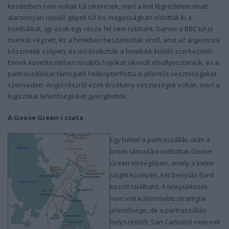
kezdetben nem voltak túl sikeresek, mert a brit légvédelem miatt
alacsonyan repülő gépek túl kis magasságban oldották ki a
bombáikat, így azok egy része fel sem robbant. Sajnos a BBC túl jó
munkát végzett, és a hírekben beszámoltak erről, amit az argentinok
köszöntek szépen, és módosították a bombáik kioldó szerkezetét.
Ennek következtében további hajókat sikerült elsüllyeszteniük, és a
partraszállókat támogató helikopterflotta is jelentős veszteségeket
szenvedett. Angol részről ezek érzékeny veszteségek voltak, mert a
logisztikai lehetőségeiket gyengítették.
A Goose Green-i csata
Egy héttel a partraszállás után a
britek támadást indítottak Goose
Green térségében, amely a keleti
sziget közepén, két benyúló fjord
között található. A településnek
nem volt különösebb stratégiai
jelentősége, de a partraszállás
helyszínétől, San Carlostól nem volt