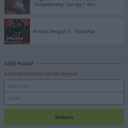
"Szkanderbég" György I. rész
Kritika: Shogun 2 - Total War
Szólj hozzá!
A hozzászóláshoz be kell lépned!