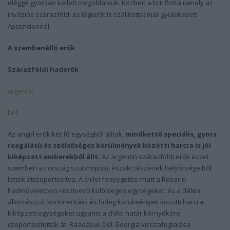
eléggé gyorsan kellett megoldaniuk. Közben a brit flotta (amely az
inváziós szárazföldi és légierőt is szállította) már gyülekezett
Ascencionnál.
A szembenálló erők
Szárazföldi haderők
argentín
brit
Az angol erők két fő egységből álltak,
mindkettő speciális, gyors
reagálású és szélsőséges körülmények közötti harcra is jól
kiképzett emberekből állt.
Az argentin szárazföldi erők ezzel
szemben az ország szubtrópusi, északi részének helyőrségeiből
lettek átcsoportosítva. A chilei fenyegetés miatt a Rosario-
hadműveletben résztvevő különleges egységeket, és a délen
állomásozó, kontinentális és hideg körülmények közötti harcra
kiképzett egységeket ugyanis a chílei határ környékére
csoportosították át. Ráadásul, Dél-Georgia visszafoglalása