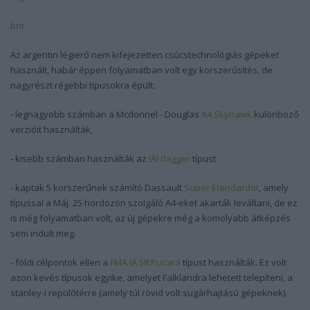
brit
Az argentin légierő nem kifejezetten csúcstechnológiás gépeket
használt, habár éppen folyamatban volt egy korszerűsítés, de
nagyrészt régebbi típusokra épült:
- legnagyobb számban a Mcdonnel - Douglas
A4 Skyhawk
különböző
verzióit használták,
- kisebb számban használták az
IAI dagger
típust
- kaptak 5 korszerűnek számító Dassault
Super Etendardot
, amely
típussal a Máj. 25 hordozón szolgáló A4-eket akarták leváltani, de ez
is még folyamatban volt, az új gépekre még a komolyabb átképzés
sem indult meg.
- földi célpontok ellen a
FMA IA 58 Pucará
típust használták. Ez volt
azon kevés típusok egyike, amelyet Falklandra lehetett telepíteni, a
stanley-i repülőtérre (amely túl rövid volt sugárhajtású gépeknek).