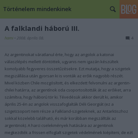
Történelem mindenkinek
A falklandi háború III.
hami
•
2008. április 08.
4
Az argentinokat váratlanul érte, hogy az angolok a katonai
válaszlépés mellett döntöttek, ugyanis nem igazán készültek
komolyabb fegyveres összetűzésekre. Ezt mutatja, hogy a szigetek
megszállása után gyorsan ki is vonták az erőik nagyobb részét.
Mivel közben Chile mozgósított, és elkezdett felvonulni az argentin-
chilei határra, az argentínok oda csoportosították át az erőiket, arra
számítva, hogy háború tör ki. Tévedésük akkor derült ki, amikor
április 25-én az angolok visszafoglalták Déli Georgiát (ez a
szigetcsoport nem része a Falkland-szigeteknek, az Antarktiszhoz
sokkal közelebb található, és már korábban megszállták az
argentinok). A harci cselekmények hatására az argentinok
megkezdték a frissen elfoglalt szigetek védelmének kiépíteni, de ezt