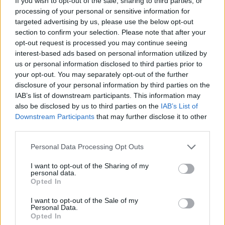
If you wish to opt-out of the sale, sharing to third parties, or
engedélyt kért a hajó kilövésére, amelyet némi hezitálás után meg is
processing of your personal or sensitive information for
kapott a vezérkartól,
majd megtorpedózta a cirkálót, és telibe
targeted advertising by us, please use the below opt-out
találta.
A Belgrano hamar elsüllyedt (egyébként eredetileg Phoenix
section to confirm your selection. Please note that after your
néven az USA II. világháborús flottájának volt a tagja, és túlélte Pearl
opt-out request is processed you may continue seeing
Harbort is), ez az esemény az első komolyabb angol győzelmet
interest-based ads based on personal information utilized by
jelentette. A Belgrano elsüllyesztésének volt egy fontos
us or personal information disclosed to third parties prior to
következménye: az eleve létszámhátrányban levő argentin flotta
your opt-out. You may separately opt-out of the further
visszavonta összes hajóját a hadműveleti zónából és a
disclosure of your personal information by third parties on the
IAB’s list of downstream participants. This information may
környékéről az otthoni kikötőkbe, azaz a továbbiakban már
also be disclosed by us to third parties on the
IAB’s List of
nem kellett attól tartani, hogy a két angol hordozót
Downstream Participants
that may further disclose it to other
veszélyeztetik.
A Május 25. hordozó visszavonása azt is jelentette,
third parties.
hogy a rajta állomásozó repülőgépek is csak a szárazföldről tudnak
felszállni, ami tovább csökkentette az argentin légierő képességét a
Please note that this website/app uses one or more Google
Personal Data Processing Opt Outs
harrierek elleni harcra.
services and may gather and store information including but
not limited to your visit or usage behaviour. You may click to
I want to opt-out of the Sharing of my
Két nappal később viszont az angolok vesztettek el egy hajót, a
personal data.
grant or deny consent to Google and its third-party tags to
Opted In
modernnek számító
Sheffield
rombolót. A hajót egy super etendard
use your data for below specified purposes in below Google
exocet
rakétája találta el. Az argentín flotta visszavonulásával
consent section.
I want to opt-out of the Sale of my
ugyanis az angolok előrébb helyezték a rombolóikat,
hogy egy
Personal Data.
Opted In
külső légvédelmet hozzanak létre
a szárazföld felől támadó