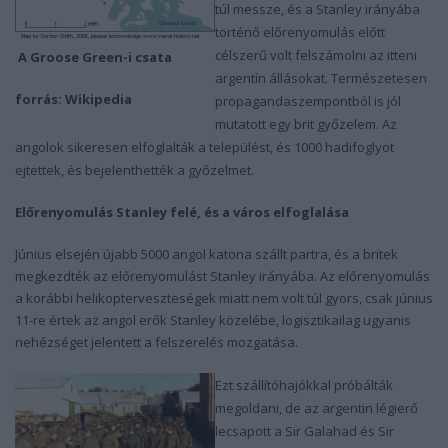
túl messze, és a Stanley irányába
történő előrenyomulás előtt
célszerű volt felszámolni az itteni
A Groose Green-i csata
argentín állásokat. Természetesen
forrás: Wikipedia
propagandaszempontból is jól
mutatott egy brit győzelem. Az
angolok sikeresen elfoglalták a települést, és 1000 hadifoglyot
ejtettek, és bejelenthették a győzelmet.
Előrenyomulás Stanley felé, és a város elfoglalása
Június elsején újabb 5000 angol katona szállt partra, és a britek
megkezdték az előrenyomulást Stanley irányába. Az előrenyomulás
a korábbi helikopterveszteségek miatt nem volt túl gyors, csak június
11-re értek az angol erők Stanley közelébe, logisztikailag ugyanis
nehézséget jelentett a felszerelés mozgatása.
Ezt szállítóhajókkal próbálták
megoldani, de az argentin légierő
lecsapott a Sir Galahad és Sir