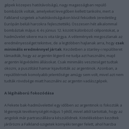
gépek közepes hatótávolságú, nagy magasságban repülő
bombázók voltak, amelyeket levegőben kellett tankolni, mert a
Falkland szigetek a hatótávolságukon kívül feküdtek (eredetileg
Európán belüli harcokra fejlesztették). Összesen hét alkalommal
bombáztak május 4. és június 12. között különböző célpontokat, a
hadművelet sikere ma is vita tárgya. A vélemények megoszlanak az
eredményességet tekintve, de a legtöbben hajlanak arra, hogy
csak
minimális eredménnyel jártak
. Kezdetben a stanley-i repülőteret
támadták, hogy az argentin légierő ne tudja azt használni, majd
argentin légvédelmi állásokat. Csak minimális veszteséget tudtak
okozni, a pusztítást hamar kijavították az argentinok. Azonban, a
repülőtérnek komolyabb jelentősége amúgy sem volt, mivel azt nem
tudták rövidsége miatt használni az argentin vadászgépek.
A légiháború fokozódása
A Fekete bak-hadművelettel egy időben az argentinok is fokozták a
légierejük tevékenységét május 1-jétől, mivel attól tartottak, hogy az
angolok már partraszállásra készülődnek. Kötelékekben kezdtek
járőrözni a Falkland-szigetek környéki tenger felett, ahol harcba