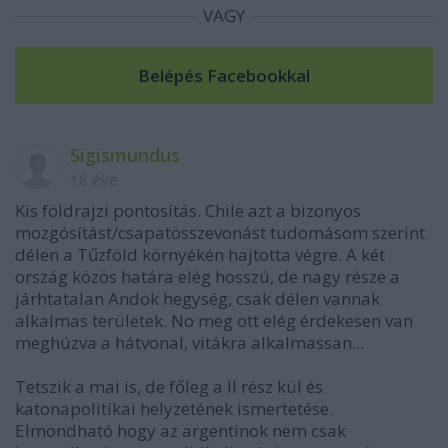
VAGY
Sigismundus
18 éve
Kis földrajzi pontosítás. Chile azt a bizonyos
mozgósítást/csapatösszevonást tudomásom szerint
délen a Tűzföld környékén hajtotta végre. A két
ország közös határa elég hosszú, de nagy része a
járhtatalan Andok hegység, csak délen vannak
alkalmas területek. No meg ott elég érdekesen van
meghúzva a hátvonal, vitákra alkalmassan...
Tetszik a mai is, de főleg a II rész kül és
katonapolitikai helyzetének ismertetése.
Elmondható hogy az argentinok nem csak