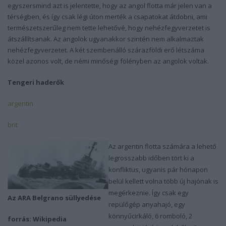
egyszersmind azt is jelentette, hogy az angol flotta már jelen van a
térségben, és így csak légi úton merték a csapatokat átdobni, ami
természetszerűleg nem tette lehetővé, hogy nehézfegyverzetet is
átszállítsanak. Az angolok ugyanakkor szintén nem alkalmaztak
nehézfegyverzetet. A két szembenálló szárazföldi erő létszáma
közel azonos volt, de némi minőségi fölényben az angolok voltak.
Tengeri haderők
argentin
brit
Az argentin flotta számára a lehető
legrosszabb időben tört ki a
konfliktus, ugyanis pár hónapon
belül kellett volna több új hajónak is
megérkeznie. Így csak egy
Az ARA Belgrano süllyedése
repülőgép anyahajó, egy
könnyűcirkáló, 6 romboló, 2
forrás: Wikipedia