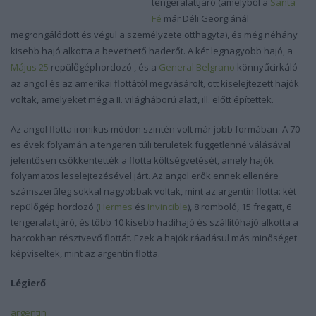
tengeralattjáró (amelyből a
Santa
Fé
már Déli Georgiánál
megrongálódott és végül a személyzete otthagyta), és még néhány
kisebb hajó alkotta a bevethető haderőt. A két legnagyobb hajó, a
Május 25
repülőgéphordozó , és a
General Belgrano
könnyűcirkáló
az angol és az amerikai flottától megvásárolt, ott kiselejtezett hajók
voltak, amelyeket még a II. világháború alatt, ill. előtt építettek.
Az angol flotta ironikus módon szintén volt már jobb formában. A 70-
es évek folyamán a tengeren túli területek függetlenné válásával
jelentősen csökkentették a flotta költségvetését, amely hajók
folyamatos leselejtezésével járt. Az angol erők ennek ellenére
számszerűleg sokkal nagyobbak voltak, mint az argentin flotta: két
repülőgép hordozó (
Hermes
és
Invincible
), 8 romboló, 15 fregatt, 6
tengeralattjáró, és több 10 kisebb hadihajó és szállítóhajó alkotta a
harcokban résztvevő flottát. Ezek a hajók ráadásul más minőséget
képviseltek, mint az argentín flotta.
Légierő
argentin