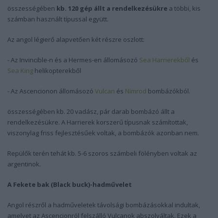
összességében
kb. 120 gép állt a rendelkezésükre
a többi, kis
számban használt típussal együtt.
Az angol légierő alapvetően két részre oszlott:
- Az Invincible-n és a Hermes-en állomásozó
Sea Harrierekből
és
Sea King
helikopterekből
- Az Ascencionon állomásozó
Vulcan
és
Nimrod
bombázókból.
összességében kb. 20 vadász, pár darab bombázó állt a
rendelkezésükre. A Harrierek korszerű típusnak számítottak,
viszonylag friss fejlesztésűek voltak, a bombázók azonban nem.
Repülők terén tehát kb. 5-6 szoros számbeli fölényben voltak az
argentinok.
A Fekete bak (Black buck)-hadművelet
Angol részről a hadműveletek távolsági bombázásokkal indultak,
amelyet az Ascencionról felszálló Vulcanok abszolváltak. Ezek a