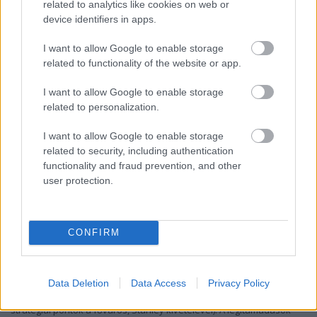
related to analytics like cookies on web or
device identifiers in apps.
I want to allow Google to enable storage
related to functionality of the website or app.
I want to allow Google to enable storage
related to personalization.
I want to allow Google to enable storage
related to security, including authentication
functionality and fraud prevention, and other
user protection.
Május 21-én
a britek partra szálltak a keleti szigeten, Stanleyhez
képest az ellenkező oldalon, és 4000 embert tettek partra. Az
argentinok észlelték a partraszállást, és komoly légitámadásokat
CONFIRM
indítottak a hídfő felszámolására (a hosszú partvonallal rendelkező
szigeteken kb. 10 ezer főnyi haderővel nem lehetett olyan
erődítéseket kiépíteni, hogy a teljes partvonalat védeni tudják, és
Data Deletion
Data Access
Privacy Policy
nem is nagyon volt ennek értelme, mivel a szigeten nem voltak
stratégiai pontok a főváros, Stanley kivételével). A légitámadások