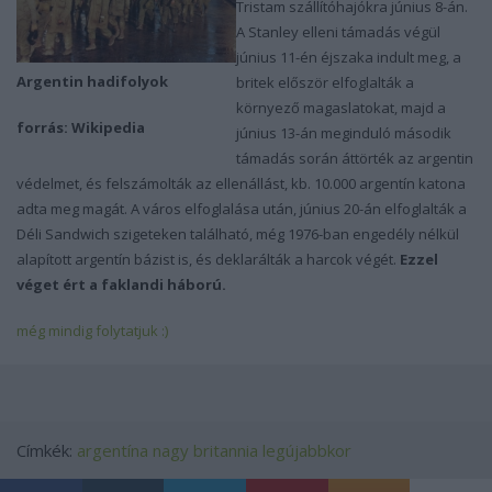
Tristam szállítóhajókra június 8-án.
A Stanley elleni támadás végül
június 11-én éjszaka indult meg, a
Argentin hadifolyok
britek először elfoglalták a
környező magaslatokat, majd a
forrás: Wikipedia
június 13-án meginduló második
támadás során áttörték az argentin
védelmet, és felszámolták az ellenállást, kb. 10.000 argentín katona
adta meg magát. A város elfoglalása után, június 20-án elfoglalták a
Déli Sandwich szigeteken található, még 1976-ban engedély nélkül
alapított argentín bázist is, és deklarálták a harcok végét.
Ezzel
véget ért a faklandi háború.
még mindig folytatjuk :)
Címkék:
argentína
nagy britannia
legújabbkor