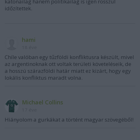
katonailag hanem politikailag is igen rosszul
időzítettek.
hami
18 éve
Chíle valóban egy tűzföldi konfliktusra készült, mivel
az argentinoknak ott voltak területi követeléseik, de
a hosszú szárazföldi határ miatt ez kizárt, hogy egy
lokális konfliktus maradt volna.
Michael Collins
17 éve
Hiányolom a gurkákat a történt magyar szövegéből!