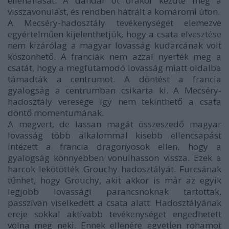
ellenállását. A dandár öt órakor kezdte meg a
visszavonulást, és rendben hátrált a komáromi úton.
A Mecséry-hadosztály tevékenységét elemezve
egyértelműen kijelenthetjük, hogy a csata elvesztése
nem kizárólag a magyar lovasság kudarcának volt
köszönhető. A franciák nem azzal nyerték meg a
csatát, hogy a megfutamodó lovasság miatt oldalba
támadták a centrumot. A döntést a francia
gyalogság a centrumban csikarta ki. A Mecséry-
hadosztály veresége így nem tekinthető a csata
döntő momentumának.
A megvert, de lassan magát összeszedő magyar
lovasság több alkalommal kisebb ellencsapást
intézett a francia dragonyosok ellen, hogy a
gyalogság könnyebben vonulhasson vissza. Ezek a
harcok lekötötték Grouchy hadosztályát. Furcsának
tűnhet, hogy Grouchy, akit akkor is már az egyik
legjobb lovassági parancsnoknak tartottak,
passzívan viselkedett a csata alatt. Hadosztályának
ereje sokkal aktívabb tevékenységet engedhetett
volna meg neki. Ennek ellenére egyetlen rohamot