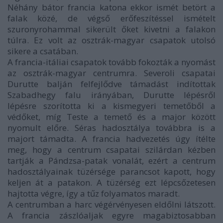
Néhány bátor francia katona ekkor ismét betört a
falak közé, de végső erőfeszítéssel ismételt
szuronyrohammal sikerült őket kivetni a falakon
túlra. Ez volt az osztrák-magyar csapatok utolsó
sikere a csatában.
A francia-itáliai csapatok tovább fokozták a nyomást
az osztrák-magyar centrumra. Severoli csapatai
Durutte balján felfejlődve támadást indítottak
Szabadhegy falu irányában, Durutte lépésről
lépésre szorította ki a kismegyeri temetőből a
védőket, míg Teste a temető és a major között
nyomult előre. Séras hadosztálya továbbra is a
majort támadta. A francia hadvezetés úgy ítélte
meg, hogy a centrum csapatai szilárdan kézben
tartják a Pándzsa-patak vonalát, ezért a centrum
hadosztályainak tüzérsége parancsot kapott, hogy
keljen át a patakon. A tüzérség ezt lépcsőzetesen
hajtotta végre, így a tűz folyamatos maradt.
A centrumban a harc végérvényesen eldőlni látszott.
A francia zászlóaljak egyre magabiztosabban