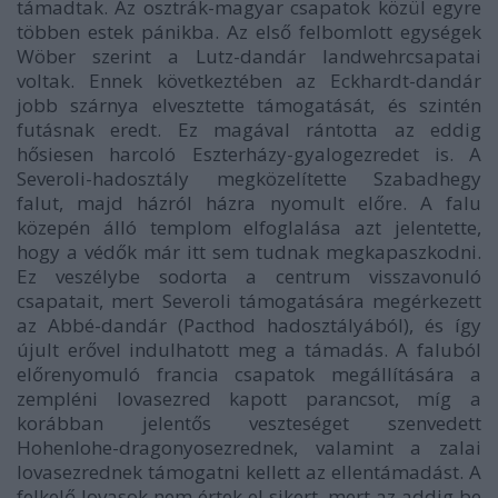
támadtak. Az osztrák-magyar csapatok közül egyre
többen estek pánikba. Az első felbomlott egységek
Wöber szerint a Lutz-dandár landwehrcsapatai
voltak. Ennek következtében az Eckhardt-dandár
jobb szárnya elvesztette támogatását, és szintén
futásnak eredt. Ez magával rántotta az eddig
hősiesen harcoló Eszterházy-gyalogezredet is. A
Severoli-hadosztály megközelítette Szabadhegy
falut, majd házról házra nyomult előre. A falu
közepén álló templom elfoglalása azt jelentette,
hogy a védők már itt sem tudnak megkapaszkodni.
Ez veszélybe sodorta a centrum visszavonuló
csapatait, mert Severoli támogatására megérkezett
az Abbé-dandár (Pacthod hadosztályából), és így
újult erővel indulhatott meg a támadás. A faluból
előrenyomuló francia csapatok megállítására a
zempléni lovasezred kapott parancsot, míg a
korábban jelentős veszteséget szenvedett
Hohenlohe-dragonyosezrednek, valamint a zalai
lovasezrednek támogatni kellett az ellentámadást. A
felkelő lovasok nem értek el sikert, mert az addig be