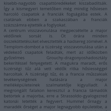
kisebb-nagyobb csapattöredékeket kiszabadítsák.
Így a kismegyeri temetőben még mindig hősiesen
harcoló csapatok a franciák fogságába estek. A
csatának ebben a szakaszában a franciák
százszámra ejtették a foglyokat.
A centrum visszavonulása megpecsételte a major
védőinek sorsát is. Öt órára minden
összeköttetésüket elvesztették a hadsereg zömével. A
Templom-dombot a tüzérség visszavonulása után a
védekező csapatok feladták, mert az időközben
győzelmes Grouchy-dragonyoshadosztály
bekerítéssel fenyegetett. A magukra maradt, erős
tüzérségi tűz alá vett védők ritka hősiességgel
harcoltak. A tüzérségi tűz, és a francia műszakiak
tevékenységének hatására a major
melléképületeinek szalmatetője kigyulladt. A
megrongált falakon keresztül a francia támadók
betörtek a majorba, erre a Strassoldo-gyalogezred
katonái letették a fegyvert. Hummel őrnagy a
maradék őrséget a major legnagyobb épületébe, a