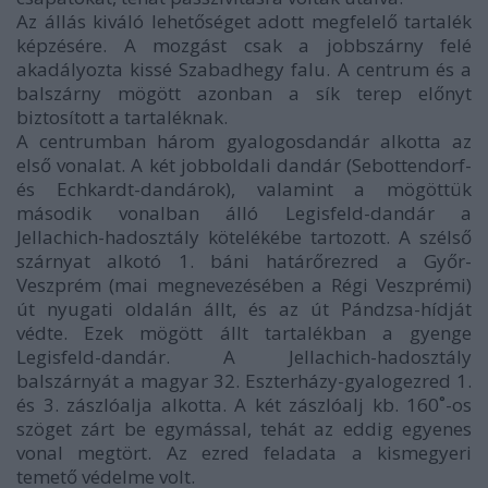
Az állás kiváló lehetőséget adott megfelelő tartalék
képzésére. A mozgást csak a jobbszárny felé
akadályozta kissé Szabadhegy falu. A centrum és a
balszárny mögött azonban a sík terep előnyt
biztosított a tartaléknak.
A centrumban három gyalogosdandár alkotta az
első vonalat. A két jobboldali dandár (Sebottendorf-
és Echkardt-dandárok), valamint a mögöttük
második vonalban álló Legisfeld-dandár a
Jellachich-hadosztály kötelékébe tartozott. A szélső
szárnyat alkotó 1. báni határőrezred a Győr-
Veszprém (mai megnevezésében a Régi Veszprémi)
út nyugati oldalán állt, és az út Pándzsa-hídját
védte. Ezek mögött állt tartalékban a gyenge
Legisfeld-dandár. A Jellachich-hadosztály
balszárnyát a magyar 32. Eszterházy-gyalogezred 1.
és 3. zászlóalja alkotta. A két zászlóalj kb. 160˚-os
szöget zárt be egymással, tehát az eddig egyenes
vonal megtört. Az ezred feladata a kismegyeri
temető védelme volt.