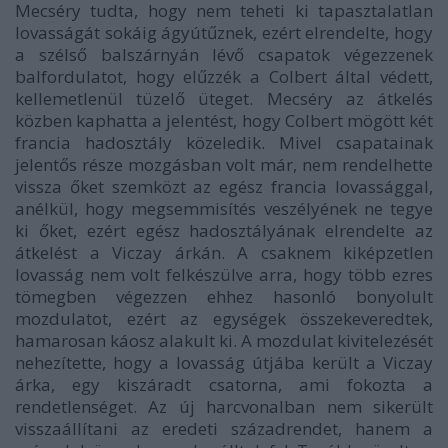
Mecséry tudta, hogy nem teheti ki tapasztalatlan
lovasságát sokáig ágyútűznek, ezért elrendelte, hogy
a szélső balszárnyán lévő csapatok végezzenek
balfordulatot, hogy elűzzék a Colbert által védett,
kellemetlenül tüzelő üteget. Mecséry az átkelés
közben kaphatta a jelentést, hogy Colbert mögött két
francia hadosztály közeledik. Mivel csapatainak
jelentős része mozgásban volt már, nem rendelhette
vissza őket szemközt az egész francia lovassággal,
anélkül, hogy megsemmisítés veszélyének ne tegye
ki őket, ezért egész hadosztályának elrendelte az
átkelést a Viczay árkán. A csaknem kiképzetlen
lovasság nem volt felkészülve arra, hogy több ezres
tömegben végezzen ehhez hasonló bonyolult
mozdulatot, ezért az egységek összekeveredtek,
hamarosan káosz alakult ki. A mozdulat kivitelezését
nehezítette, hogy a lovasság útjába került a Viczay
árka, egy kiszáradt csatorna, ami fokozta a
rendetlenséget. Az új harcvonalban nem sikerült
visszaállítani az eredeti századrendet, hanem a