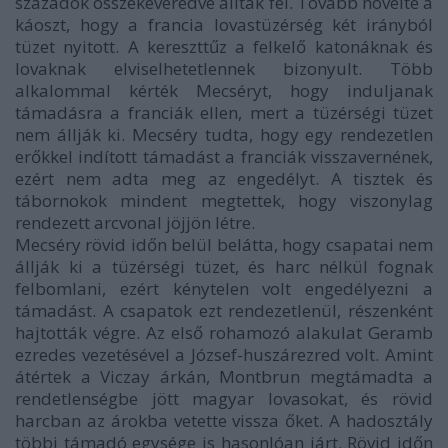
századok összekeveredve álltak fel. Tovább növelte a
káoszt, hogy a francia lovastüzérség két irányból
tüzet nyitott. A kereszttűz a felkelő katonáknak és
lovaknak elviselhetetlennek bizonyult. Több
alkalommal kérték Mecséryt, hogy induljanak
támadásra a franciák ellen, mert a tüzérségi tüzet
nem állják ki. Mecséry tudta, hogy egy rendezetlen
erőkkel indított támadást a franciák visszavernének,
ezért nem adta meg az engedélyt. A tisztek és
tábornokok mindent megtettek, hogy viszonylag
rendezett arcvonal jöjjön létre.
Mecséry rövid időn belül belátta, hogy csapatai nem
állják ki a tüzérségi tüzet, és harc nélkül fognak
felbomlani, ezért kénytelen volt engedélyezni a
támadást. A csapatok ezt rendezetlenül, részenként
hajtották végre. Az első rohamozó alakulat Geramb
ezredes vezetésével a József-huszárezred volt. Amint
átértek a Viczay árkán, Montbrun megtámadta a
rendetlenségbe jött magyar lovasokat, és rövid
harcban az árokba vetette vissza őket. A hadosztály
többi támadó egysége is hasonlóan járt. Rövid időn