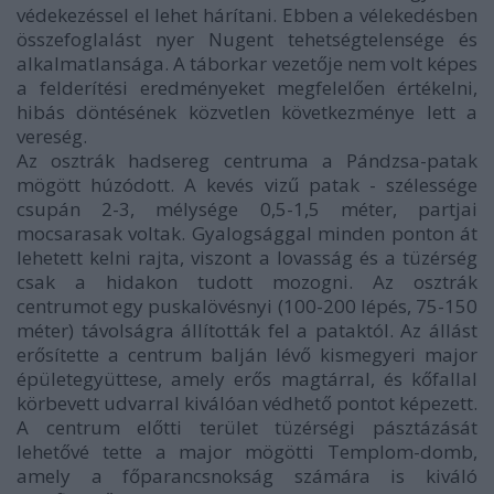
védekezéssel el lehet hárítani. Ebben a vélekedésben
összefoglalást nyer Nugent tehetségtelensége és
alkalmatlansága. A táborkar vezetője nem volt képes
a felderítési eredményeket megfelelően értékelni,
hibás döntésének közvetlen következménye lett a
vereség.
Az osztrák hadsereg centruma a Pándzsa-patak
mögött húzódott. A kevés vizű patak - szélessége
csupán 2-3, mélysége 0,5-1,5 méter, partjai
mocsarasak voltak. Gyalogsággal minden ponton át
lehetett kelni rajta, viszont a lovasság és a tüzérség
csak a hidakon tudott mozogni. Az osztrák
centrumot egy puskalövésnyi (100-200 lépés, 75-150
méter) távolságra állították fel a pataktól. Az állást
erősítette a centrum balján lévő kismegyeri major
épületegyüttese, amely erős magtárral, és kőfallal
körbevett udvarral kiválóan védhető pontot képezett.
A centrum előtti terület tüzérségi pásztázását
lehetővé tette a major mögötti Templom-domb,
amely a főparancsnokság számára is kiváló