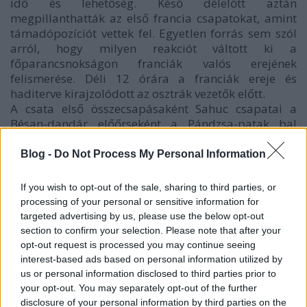
idő és lehetőség. Késő délelőtt aztán
megpillanthatták az első francia csapatokat, amint
támadópozíciót vettek fel. Egyetlen forrás sem szól
arról, hogy milyen reakciót váltott ki a
főparancsnokságon franciák valós erejének
felismerése. Déli 12 órára a franciák ereje és
haditerve kirajzolódott az osztrák vezetők előtt.
A csata első összecsapásaként Sahuc csapatai a
Bésan-dandár előőrseként a Pándzsa-patak bal
partján álló zalai lovasszázadot támadták meg. A
század alakzatban csak a kismegyeri major előtt
Blog -
Do Not Process My Personal Information
tudott kitérni a csapás elől, ott azonban a major
védőinek heves tüzébe került, akik már elkezdték a
If you wish to opt-out of the sale, sharing to third parties, or
tüzelést a francia csatárokra. A század komoly
processing of your personal or sensitive information for
veszteséget szenvedett saját csapataik tüzétől, és
targeted advertising by us, please use the below opt-out
kénytelen volt mégis a vörös keresztnél átkelni a
section to confirm your selection. Please note that after your
patakon.
opt-out request is processed you may continue seeing
A Séras- és a Durutte-hadosztályok már Kisbarát
interest-based ads based on personal information utilized by
magasságából kiküldték csatáraikat, hogy fedezzék
us or personal information disclosed to third parties prior to
a felvonulást és a kibontakozást. Több forrásban azt
your opt-out. You may separately opt-out of the further
disclosure of your personal information by third parties on the
az adatot találtam, hogy a francia felvonulást a 23.