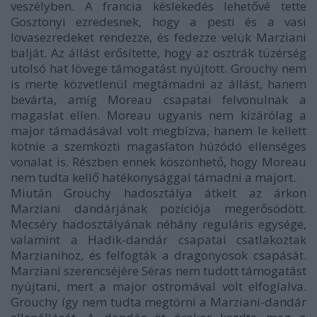
veszélyben. A francia késlekedés lehetővé tette
Gosztonyi ezredesnek, hogy a pesti és a vasi
lovasezredeket rendezze, és fedezze velük Marziani
balját. Az állást erősítette, hogy az osztrák tüzérség
utolsó hat lövege támogatást nyújtott. Grouchy nem
is merte közvetlenül megtámadni az állást, hanem
bevárta, amíg Moreau csapatai felvonulnak a
magaslat ellen. Moreau ugyanis nem kizárólag a
major támadásával volt megbízva, hanem le kellett
kötnie a szemközti magaslaton húzódó ellenséges
vonalat is. Részben ennek köszönhető, hogy Moreau
nem tudta kellő hatékonysággal támadni a majort.
Miután Grouchy hadosztálya átkelt az árkon
Marziani dandárjának pozíciója megerősödött.
Mecséry hadosztályának néhány reguláris egysége,
valamint a Hadik-dandár csapatai csatlakoztak
Marzianihoz, és felfogták a dragonyosok csapását.
Marziani szerencséjére Séras nem tudott támogatást
nyújtani, mert a major ostromával volt elfoglalva.
Grouchy így nem tudta megtörni a Marziani-dandár