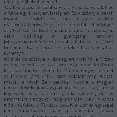
megfigyelőhelyet jelentett.
Az állás jobbszárnya elhagyta a Pándzsa vonalát, és
a Rába egyik kanyarulatáig ért. Ez a szárny a patak
mögött húzódott, és csak nagyon csekély
manőverezőképességgel bírt, nem adott lehetőséget
az átkeléssel bajlódó franciák oldalba támadására,
ezért kizárólag a gyalogsági centrum
jobbszárnyának fedezésére volt alkalmas. Harcában
támogathatta a Rába túlsó felén lévő sánctábor
tüzérsége.
Az állás balszárnya a kismegyeri majortól a Viczay
árkáig tartott. Ez az árok egy öntözőcsatorna
kiszáradt medrét jelentette. Minden fegyvernemmel
át lehetett rajta kelni, mert oldalait meg tudták
mászni a lovak. Zárt rendben viszont a magyar
nemesi felkelő lovasságnak gondot okozott, ami a
legénység és a lóállomány kiképzetlenségével és
tapasztalatlanságával magyarázható. Mivel a vonal
előtt húzódott a Pándzsa patak, a szárny egységei
nem támadhatták meg a felvonuló francia
csapatokat, tehát passzivitásra voltak utalva.