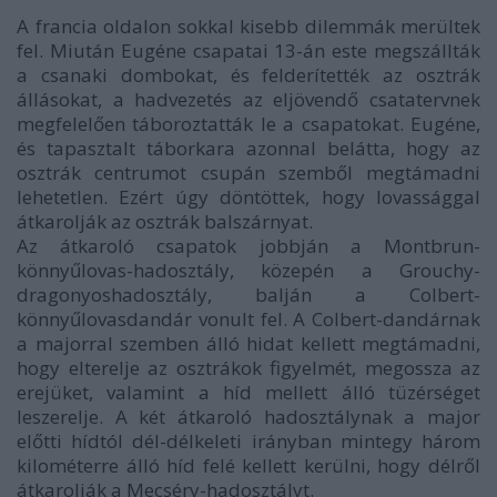
A francia oldalon sokkal kisebb dilemmák merültek
fel. Miután Eugéne csapatai 13-án este megszállták
a csanaki dombokat, és felderítették az osztrák
állásokat, a hadvezetés az eljövendő csatatervnek
megfelelően táboroztatták le a csapatokat. Eugéne,
és tapasztalt táborkara azonnal belátta, hogy az
osztrák centrumot csupán szemből megtámadni
lehetetlen. Ezért úgy döntöttek, hogy lovassággal
átkarolják az osztrák balszárnyat.
Az átkaroló csapatok jobbján a Montbrun-
könnyűlovas-hadosztály, közepén a Grouchy-
dragonyoshadosztály, balján a Colbert-
könnyűlovasdandár vonult fel. A Colbert-dandárnak
a majorral szemben álló hidat kellett megtámadni,
hogy elterelje az osztrákok figyelmét, megossza az
erejüket, valamint a híd mellett álló tüzérséget
leszerelje. A két átkaroló hadosztálynak a major
előtti hídtól dél-délkeleti irányban mintegy három
kilométerre álló híd felé kellett kerülni, hogy délről
átkarolják a Mecséry-hadosztályt.