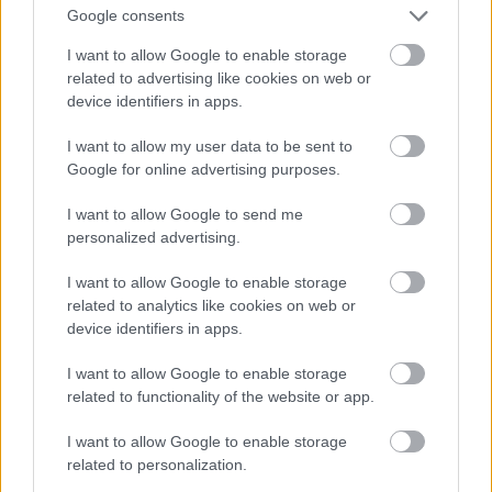
támadás kudarcba fulladt, mert a Pándzsán átkelt
Google consents
franciákat a zalai és a veszprémi zászlóaljak
I want to allow Google to enable storage
ellentámadása visszavetette a patakon túlra.
related to advertising like cookies on web or
A Durutte-hadosztályhoz jobbról Séras csatlakozott.
device identifiers in apps.
Csatárai már harcban álltak a major védőivel,
amikor a jobbszárny lovasságának átkaroló
I want to allow my user data to be sent to
mozdulatát fedező Colbert – Mecséry előőrseinek
Google for online advertising purposes.
visszavetése után - megtámadta a Pándzsa-patak
major előtti hídját. A 9. huszárezred katonái átkeltek
I want to allow Google to send me
a patakon, de a major őrségének tüze visszavetette
personalized advertising.
őket. Ekkor érkezett a híd védelmére Mecsérytől a
nógrádi lovasezred. A major védőőrségének tüzét
I want to allow Google to enable storage
ekkor már a támadó francia gyalogság lefogta, ezért
related to analytics like cookies on web or
a Colbert-dandár fél kettőkor akadálytalanul
device identifiers in apps.
elfoglalhatta a hidat, majd sikeresen
megfutamította a nógrádiakat, valamint a majortól
I want to allow Google to enable storage
délre lévő tüzérséget. Ezzel a major délről történő
related to functionality of the website or app.
átkarolása lehetségessé vált. Séras hadosztályából
I want to allow Google to enable storage
Moreau-dandára, amely eddig a második vonalban
related to personalization.
állt, azonnal megkezdte az átkaroló mozdulatot.