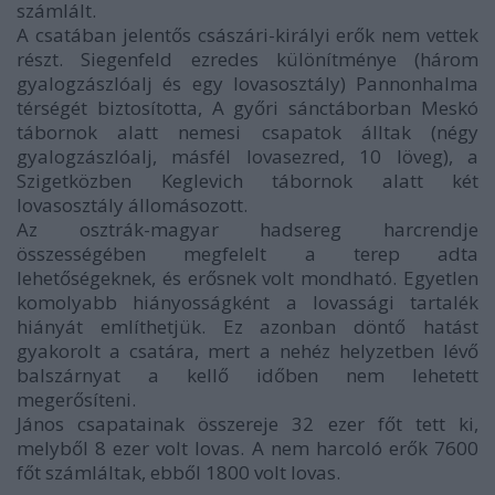
számlált.
A csatában jelentős császári-királyi erők nem vettek
részt. Siegenfeld ezredes különítménye (három
gyalogzászlóalj és egy lovasosztály) Pannonhalma
térségét biztosította, A győri sánctáborban Meskó
tábornok alatt nemesi csapatok álltak (négy
gyalogzászlóalj, másfél lovasezred, 10 löveg), a
Szigetközben Keglevich tábornok alatt két
lovasosztály állomásozott.
Az osztrák-magyar hadsereg harcrendje
összességében megfelelt a terep adta
lehetőségeknek, és erősnek volt mondható. Egyetlen
komolyabb hiányosságként a lovassági tartalék
hiányát említhetjük. Ez azonban döntő hatást
gyakorolt a csatára, mert a nehéz helyzetben lévő
balszárnyat a kellő időben nem lehetett
megerősíteni.
János csapatainak összereje 32 ezer főt tett ki,
melyből 8 ezer volt lovas. A nem harcoló erők 7600
főt számláltak, ebből 1800 volt lovas.