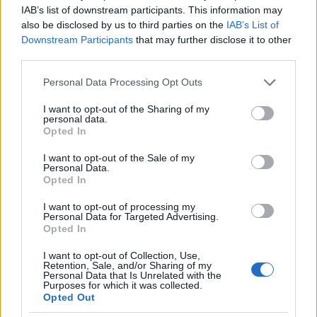
IAB’s list of downstream participants. This information may
könnyűgyalogezred fedezte, ami a francia
also be disclosed by us to third parties on the
IAB’s List of
csatározási gyakorlatot tanulmányozva teljességgel
Downstream Participants
that may further disclose it to other
lehetetlennek tűnik. A franciák utoljára a forradalmi
third parties.
háborúkban alkalmaztak egész zászlóaljakat, vagy
ezredeket (féldandárokat) nyílt terepen csatárként.
Please note that this website/app uses one or more Google
Personal Data Processing Opt Outs
Az említett források valószínűleg félreértelmezték az
services and may gather and store information including but
eseményeket, és a Durutte-hadosztály élét alkotó 23.
not limited to your visit or usage behaviour. You may click to
I want to opt-out of the Sharing of my
personal data.
könnyűgyalogezred csatárairól van itt szó.
grant or deny consent to Google and its third-party tags to
Opted In
A major mellett felállított tüzérség négy lövege
use your data for below specified purposes in below Google
Fasching őrnagy vezetésével előrenyomult, hogy
consent section.
I want to opt-out of the Sale of my
megállítsa a francia oszlopot. A kísérletet a csatárok
Personal Data.
Opted In
tüze hiúsította meg. A két francia hadosztály
tüzérsége, összese mintegy 12 löveg a csatárok
I want to opt-out of processing my
fedezete alatt felvonult, és tüzet nyitott a majorra. A
Personal Data for Targeted Advertising.
Opted In
tüzérségi tűz fedezete alatt a Durutte-hadosztály
megtámadta a kismegyeri temetőt védő csapatokat.
I want to opt-out of Collection, Use,
Itt még nem teljes erőből végrehajtott támadásról
Retention, Sale, and/or Sharing of my
Personal Data that Is Unrelated with the
volt szó, hanem a védelem erejének kipuhatolásáról.
Purposes for which it was collected.
Durutte nem vetette be egész hadosztályát, csak a
Opted Out
két könnyűgyalog-ezredet. A kissé elhamarkodott