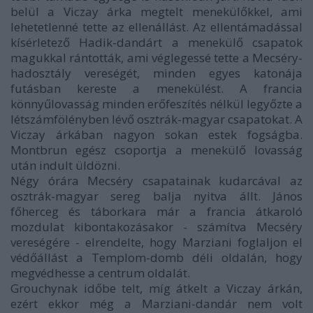
belül a Viczay árka megtelt menekülőkkel, ami
lehetetlenné tette az ellenállást. Az ellentámadással
kísérletező Hadik-dandárt a menekülő csapatok
magukkal rántották, ami véglegessé tette a Mecséry-
hadosztály vereségét, minden egyes katonája
futásban kereste a menekülést. A francia
könnyűlovasság minden erőfeszítés nélkül legyőzte a
létszámfölényben lévő osztrák-magyar csapatokat. A
Viczay árkában nagyon sokan estek fogságba.
Montbrun egész csoportja a menekülő lovasság
után indult üldözni.
Négy órára Mecséry csapatainak kudarcával az
osztrák-magyar sereg balja nyitva állt. János
főherceg és táborkara már a francia átkaroló
mozdulat kibontakozásakor - számítva Mecséry
vereségére - elrendelte, hogy Marziani foglaljon el
védőállást a Templom-domb déli oldalán, hogy
megvédhesse a centrum oldalát.
Grouchynak időbe telt, míg átkelt a Viczay árkán,
ezért ekkor még a Marziani-dandár nem volt