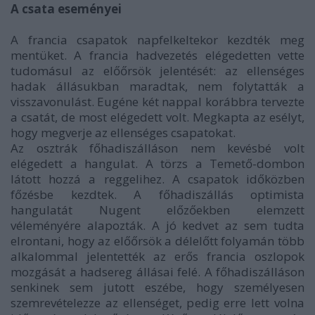
A csata eseményei
A francia csapatok napfelkeltekor kezdték meg
mentüket. A francia hadvezetés elégedetten vette
tudomásul az előőrsök jelentését: az ellenséges
hadak állásukban maradtak, nem folytatták a
visszavonulást. Eugéne két nappal korábbra tervezte
a csatát, de most elégedett volt. Megkapta az esélyt,
hogy megverje az ellenséges csapatokat.
Az osztrák főhadiszálláson nem kevésbé volt
elégedett a hangulat. A törzs a Temető-dombon
látott hozzá a reggelihez. A csapatok időközben
főzésbe kezdtek. A főhadiszállás optimista
hangulatát Nugent előzőekben elemzett
véleményére alapozták. A jó kedvet az sem tudta
elrontani, hogy az előőrsök a délelőtt folyamán több
alkalommal jelentették az erős francia oszlopok
mozgását a hadsereg állásai felé. A főhadiszálláson
senkinek sem jutott eszébe, hogy személyesen
szemrevételezze az ellenséget, pedig erre lett volna