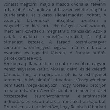
vonalat megtörni, majd a második vonallal felvenni
a harcot. A második vonal hevesen vetette magát a
küzdelembe, és sikeres ellentámadást indított. A
vezénylő tábornokok hibájából azonban a
nagynehezen kicsikart lehetőséget elszalasztották,
mert nem követték a meghátráló franciákat. Azok a
patak vonalánál rendezték soraikat, és újból
támadást kezdtek. A fáradó osztrák-magyar
centrum háromnegyed négykor már nem bírta a
nyomást, és engedni látszott. A francia áttörés
percek kérdése volt.
Ezekben a pillanatokban a centrum valóban nagyon
nehéz helyzetbe került. Moreau délről és délkeletről
támadta meg a majort, ami ott is krízishelyzetet
teremtett. A két oldalról támadott erősség védelme
nem tudta megakadályozni, hogy Moreau betörjön
a major udvarára. A védők azonban minden erejüket
összeszedve szuronyrohammal ellentámadást
indítottak, és kiszorították a franciákat a majorból.
Ezt a sikert az tette lehetővé, hogy Reinisch táborkari