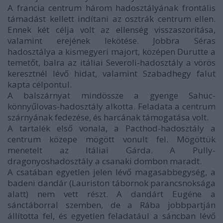
A francia centrum három hadosztályának frontális
támadást kellett indítani az osztrák centrum ellen.
Ennek két célja volt az ellenség visszaszorítása,
valamint erejének lekötése. Jobbra Séras
hadosztálya a kismegyeri majort, középen Durutte a
temetőt, balra az itáliai Severoli-hadosztály a vörös
keresztnél lévő hidat, valamint Szabadhegy falut
kapta célpontul.
A balszárnyat mindössze a gyenge Sahuc-
könnyűlovas-hadosztály alkotta. Feladata a centrum
szárnyának fedezése, és harcának támogatása volt.
A tartalék első vonala, a Pacthod-hadosztály a
centrum közepe mögött vonult fel. Mögöttük
menetelt az Itáliai Gárda. A Pully-
dragonyoshadosztály a csanaki dombon maradt.
A csatában egyetlen jelen lévő magasabbegység, a
badeni dandár (Lauriston tábornok parancsnoksága
alatt) nem vett részt. A dandárt Eugéne a
sánctáborral szemben, de a Rába jobbpartján
állította fel, és egyetlen feladatául a sáncban lévő