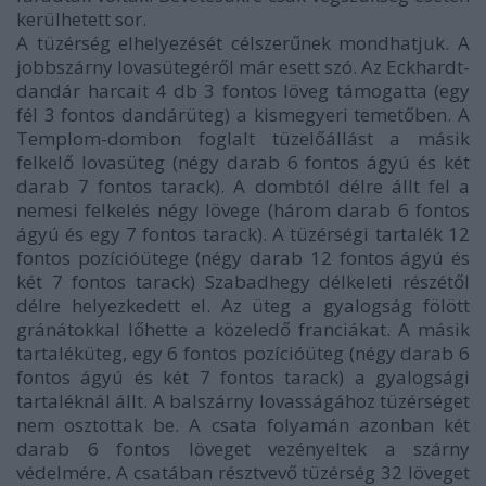
kerülhetett sor.
A tüzérség elhelyezését célszerűnek mondhatjuk. A
jobbszárny lovasütegéről már esett szó. Az Eckhardt-
dandár harcait 4 db 3 fontos löveg támogatta (egy
fél 3 fontos dandárüteg) a kismegyeri temetőben. A
Templom-dombon foglalt tüzelőállást a másik
felkelő lovasüteg (négy darab 6 fontos ágyú és két
darab 7 fontos tarack). A dombtól délre állt fel a
nemesi felkelés négy lövege (három darab 6 fontos
ágyú és egy 7 fontos tarack). A tüzérségi tartalék 12
fontos pozícióütege (négy darab 12 fontos ágyú és
két 7 fontos tarack) Szabadhegy délkeleti részétől
délre helyezkedett el. Az üteg a gyalogság fölött
gránátokkal lőhette a közeledő franciákat. A másik
tartaléküteg, egy 6 fontos pozícióüteg (négy darab 6
fontos ágyú és két 7 fontos tarack) a gyalogsági
tartaléknál állt. A balszárny lovasságához tüzérséget
nem osztottak be. A csata folyamán azonban két
darab 6 fontos löveget vezényeltek a szárny
védelmére. A csatában résztvevő tüzérség 32 löveget