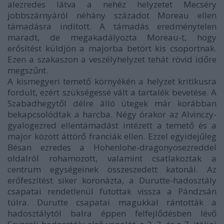
alezredes látva a nehéz helyzetet Mecséry
jobbszárnyáról néhány századot Moreau ellen
támadásra indított. A támadás eredménytelen
maradt, de megakadályozta Moreau-t, hogy
erősítést küldjön a majorba betört kis csoportnak.
Ezen a szakaszon a veszélyhelyzet tehát rövid időre
megszűnt.
A kismegyeri temető környékén a helyzet kritikusra
fordult, ezért szükségessé vált a tartalék bevetése. A
Szabadhegytől délre álló ütegek már korábban
bekapcsolódtak a harcba. Négy órakor az Alvinczy-
gyalogezred ellentámadást intézett a temető és a
major között áttörő franciák ellen. Ezzel egyidejűleg
Bésan ezredes a Hohenlohe-dragonyosezreddel
oldalról rohamozott, valamint csatlakoztak a
centrum egységeinek összeszedett katonái. Az
erőfeszítést siker koronázta, a Durutte-hadosztály
csapatai rendetlenül futottak vissza a Pándzsán
túlra. Durutte csapatai magukkal rántották a
hadosztálytól balra éppen felfejlődésben lévő