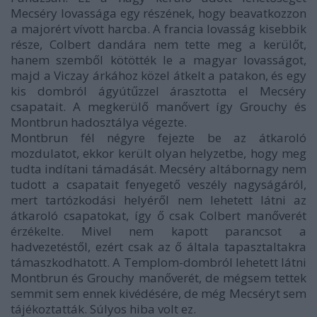
Mecséry lovassága egy részének, hogy beavatkozzon
a majorért vívott harcba. A francia lovasság kisebbik
része, Colbert dandára nem tette meg a kerülőt,
hanem szemből kötötték le a magyar lovasságot,
majd a Viczay árkához közel átkelt a patakon, és egy
kis dombról ágyútűzzel árasztotta el Mecséry
csapatait. A megkerülő manővert így Grouchy és
Montbrun hadosztálya végezte.
Montbrun fél négyre fejezte be az átkaroló
mozdulatot, ekkor került olyan helyzetbe, hogy meg
tudta indítani támadását. Mecséry altábornagy nem
tudott a csapatait fenyegető veszély nagyságáról,
mert tartózkodási helyéről nem lehetett látni az
átkaroló csapatokat, így ő csak Colbert manőverét
érzékelte. Mivel nem kapott parancsot a
hadvezetéstől, ezért csak az ő általa tapasztaltakra
támaszkodhatott. A Templom-dombról lehetett látni
Montbrun és Grouchy manőverét, de mégsem tettek
semmit sem ennek kivédésére, de még Mecséryt sem
tájékoztatták. Súlyos hiba volt ez.