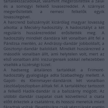
tartalékszázadokat, valamint megerősítették a zalai
és a somogyi felkelő lovasezreddel. A szárnyat
megerősítették a nemesi felkelők egyik
lovasütegével.
A harcrend balszárnyát kizárólag magyar lovasság
alkotta: a Mecséry-hadosztály. A hadosztályt a két
reguláris huszárezreddel erősítették meg. A
hadosztály mindkét dandára két vonalban állt fel a
Pándzsa mentén, az Andrássy-dandár jobboldalt, a
Gosztonyi-dandár baloldalt. Mindkét huszárezred a
második vonalban állt, ami helytelen volt, mert az
első vonalban álló inszurgensek sokkal nehezebben
viselték a tüzérségi tüzet.
A hadsereg általános tartalékát a Frimont-
hadosztály gyalogsága adta Szabadhegy mellett. A
Gajoli- és Kleinmayer-dandárok két vonalban
zászlóaljoszlopban álltak fel. A tartalékhoz tartozott
a felkelő Hadik-dandár is a balszárny mögött. Az
utóbbi dandár csapatai csak közvetlenül a csata
előtt érkeztek a csatatérre, és hosszú menetük miatt
fáradtak voltak. Bevetésükre csak végszükség esetén