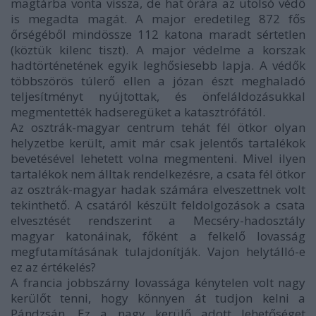
magtárba vonta vissza, de hat órára az utolsó védő
is megadta magát. A major eredetileg 872 fős
őrségéből mindössze 112 katona maradt sértetlen
(köztük kilenc tiszt). A major védelme a korszak
hadtörténetének egyik leghősiesebb lapja. A védők
többszörös túlerő ellen a józan észt meghaladó
teljesítményt nyújtottak, és önfeláldozásukkal
megmentették hadseregüket a katasztrófától.
Az osztrák-magyar centrum tehát fél ötkor olyan
helyzetbe került, amit már csak jelentős tartalékok
bevetésével lehetett volna megmenteni. Mivel ilyen
tartalékok nem álltak rendelkezésre, a csata fél ötkor
az osztrák-magyar hadak számára elveszettnek volt
tekinthető. A csatáról készült feldolgozások a csata
elvesztését rendszerint a Mecséry-hadosztály
magyar katonáinak, főként a felkelő lovasság
megfutamításának tulajdonítják. Vajon helytálló-e
ez az értékelés?
A francia jobbszárny lovassága kénytelen volt nagy
kerülőt tenni, hogy könnyen át tudjon kelni a
Pándzsán. Ez a nagy kerülő adott lehetőséget