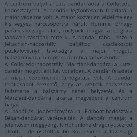
A centrum balját a Lutz-dandár adta a Colloredo-
hadosztályból. A dandár legfontosabb feladata a
major védelme volt. A major közvetlen védelme egy
kis vegyes harccsoportra hárult Hummel őrnagy
parancsnoksága alatt, melynek magját a 2. grazi
landwehrzászlóalj tette ki. A dandár többi része a
Jellachich-hadosztály baljához csatlakozott
puskalövésnyi távolságra a major mögött,
balszárnnyal a Templom-dombra támaszkodva.
A Colloredo-hadosztály Marziani-dandára a Lutz-
dandár mögött állt két vonalban. A dandár feladata
a major védelmének támogatása volt. A dandár
felállásából érezhető, hogy az osztrák hadvezetés
felismerte a balszárny nehéz helyzetét, és a
Marziani-dandárral akarta megvédeni a centrum
balját.
A hadállás jobbszárnyára a Frimont-hadosztály
Bésan-dandárát vezényelték. A dandár magját a
jelentősen meggyengült Hohonlohe-dragonyosezred
alkotta. Ide osztották be Körmenden a lovassági