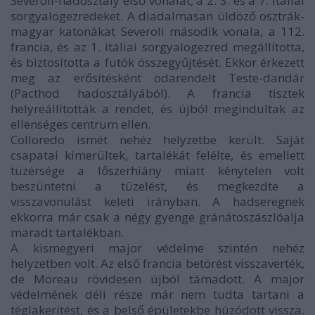
Severoli-hadosztály első vonalát, a 2. 3. és a 7. itáliai
sorgyalogezredeket. A diadalmasan üldöző osztrák-
magyar katonákat Severoli második vonala, a 112.
francia, és az 1. itáliai sorgyalogezred megállította,
és biztosította a futók összegyűjtését. Ekkor érkezett
meg az erősítésként odarendelt Teste-dandár
(Pacthod hadosztályából). A francia tisztek
helyreállították a rendet, és újból megindultak az
ellenséges centrum ellen.
Colloredo ismét nehéz helyzetbe került. Saját
csapatai kimerültek, tartalékát felélte, és emellett
tüzérsége a lőszerhiány miatt kénytelen volt
beszüntetni a tüzelést, és megkezdte a
visszavonulást keleti irányban. A hadseregnek
ekkorra már csak a négy gyenge gránátoszászlóalja
maradt tartalékban.
A kismegyeri major védelme szintén nehéz
helyzetben volt. Az első francia betörést visszaverték,
de Moreau rövidesen újból támadott. A major
védelmének déli része már nem tudta tartani a
téglakerítést, és a belső épületekbe húzódott vissza.