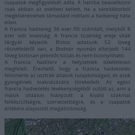
csapatok megfigyelését adta. A harcba beavatkozni
csak abban az esetben kellett, ha a sánctáborból
megkísérelnének támadást indítani a hadsereg háta
ellen.
A francia hadsereg 36 ezer főt számlált, melyből 8
ezer volt lovasság. A francia tüzérség ereje viták
tárgyát képezik. Biztos adatunk 52 löveg
részvételéről van, a Bodnár nyomán elterjedt 144
löveg biztosan jelentős túlzás és nem bizonyítható.
A francia haditerv a helyzetnek tökéletesen
megfelelt. Érezhető, hogy a francia hadvezetés
felismerte az osztrák állások tulajdonságait, és azok
gyengéinek kiaknázására törekedett. Az egész
francia hadvezetés tevékenységéből sütött az, ami a
másik oldalon hiányzott: a kiváló szakmai
felkészültségre, szervezettségre, és a csapatok
értékére alapozott magabiztosság.