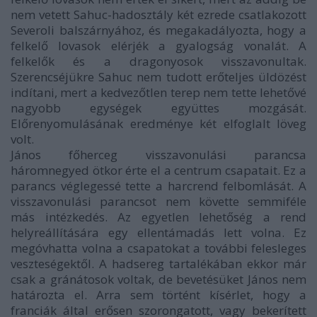
nem vetett Sahuc-hadosztály két ezrede csatlakozott
Severoli balszárnyához, és megakadályozta, hogy a
felkelő lovasok elérjék a gyalogság vonalát. A
felkelők és a dragonyosok visszavonultak.
Szerencséjükre Sahuc nem tudott erőteljes üldözést
indítani, mert a kedvezőtlen terep nem tette lehetővé
nagyobb egységek együttes mozgását.
Előrenyomulásának eredménye két elfoglalt löveg
volt.
János főherceg visszavonulási parancsa
háromnegyed ötkor érte el a centrum csapatait. Ez a
parancs véglegessé tette a harcrend felbomlását. A
visszavonulási parancsot nem követte semmiféle
más intézkedés. Az egyetlen lehetőség a rend
helyreállítására egy ellentámadás lett volna. Ez
megóvhatta volna a csapatokat a további felesleges
veszteségektől. A hadsereg tartalékában ekkor már
csak a gránátosok voltak, de bevetésüket János nem
határozta el. Arra sem történt kísérlet, hogy a
franciák által erősen szorongatott, vagy bekerített