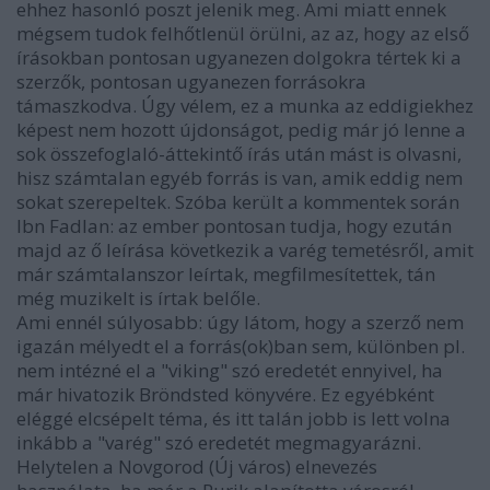
ehhez hasonló poszt jelenik meg. Ami miatt ennek
mégsem tudok felhőtlenül örülni, az az, hogy az első
írásokban pontosan ugyanezen dolgokra tértek ki a
szerzők, pontosan ugyanezen forrásokra
támaszkodva. Úgy vélem, ez a munka az eddigiekhez
képest nem hozott újdonságot, pedig már jó lenne a
sok összefoglaló-áttekintő írás után mást is olvasni,
hisz számtalan egyéb forrás is van, amik eddig nem
sokat szerepeltek. Szóba került a kommentek során
Ibn Fadlan: az ember pontosan tudja, hogy ezután
majd az ő leírása következik a varég temetésről, amit
már számtalanszor leírtak, megfilmesítettek, tán
még muzikelt is írtak belőle.
Ami ennél súlyosabb: úgy látom, hogy a szerző nem
igazán mélyedt el a forrás(ok)ban sem, különben pl.
nem intézné el a "viking" szó eredetét ennyivel, ha
már hivatozik Bröndsted könyvére. Ez egyébként
eléggé elcsépelt téma, és itt talán jobb is lett volna
inkább a "varég" szó eredetét megmagyarázni.
Helytelen a Novgorod (Új város) elnevezés