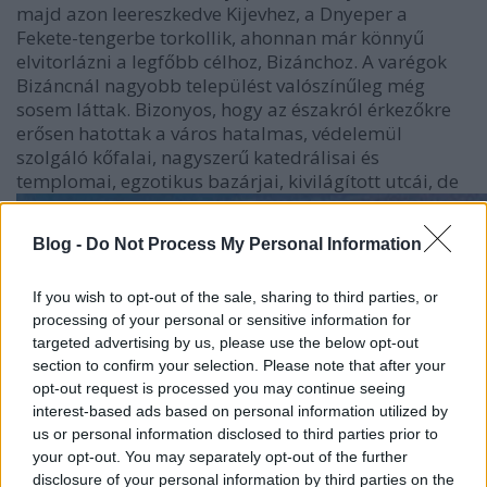
majd azon leereszkedve Kijevhez, a Dnyeper a
Fekete-tengerbe torkollik, ahonnan már könnyű
elvitorlázni a legfőbb célhoz, Bizánchoz. A varégok
Bizáncnál nagyobb települést valószínűleg még
sosem láttak. Bizonyos, hogy az északról érkezőkre
erősen hatottak a város hatalmas, védelemül
szolgáló kőfalai, nagyszerű katedrálisai és
templomai, egzotikus bazárjai, kivilágított utcái, de
Blog -
Do Not Process My Personal Information
If you wish to opt-out of the sale, sharing to third parties, or
processing of your personal or sensitive information for
targeted advertising by us, please use the below opt-out
section to confirm your selection. Please note that after your
opt-out request is processed you may continue seeing
interest-based ads based on personal information utilized by
us or personal information disclosed to third parties prior to
your opt-out. You may separately opt-out of the further
disclosure of your personal information by third parties on the