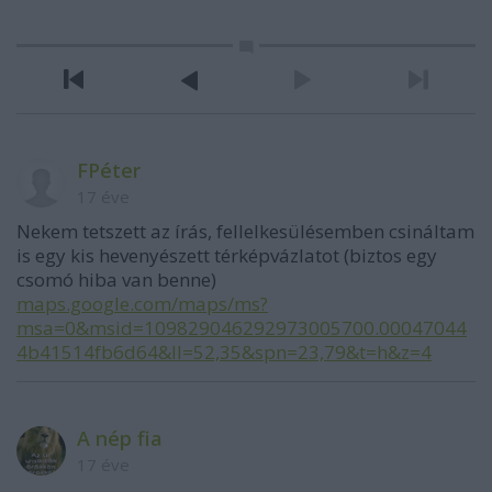
FPéter
17 éve
Nekem tetszett az írás, fellelkesülésemben csináltam
is egy kis hevenyészett térképvázlatot (biztos egy
csomó hiba van benne)
maps.google.com/maps/ms?
msa=0&msid=109829046292973005700.00047044
4b41514fb6d64&ll=52,35&spn=23,79&t=h&z=4
A nép fia
17 éve