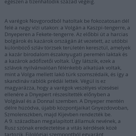
egészen a tizenhatodik század végéig.
A varégok Novgorodból hatoltak be fokozatosan dél
felé a nagy vízi utakon: a Volgán a Kaszpi-tengerre, a
Dnyeperen a Fekete-tengerre. Az előbbi út a harcias
bolgárok és kazárok országán át vezetett, az utóbbi
különböző szláv törzsek területén keresztül, amelyek
a kazár birodalom északnyugati peremén laktak és
a kazárok adófizetői voltak. Úgy látszik, ezek a
szlávok nyilvánvalóan félénkebb alkatúak voltak,
mint a Volga mellett lakó türk szomszédaik, és így a
skandináv rablók prédái lettek. Végül is ez
magyarázza, hogy a varégok veszélyes vízesései
ellenére a Dnyepert részesítették előnyben a
Volgával és a Donnal szemben. A Dnyeper mentén
délre húzódva, újabb központjaikat Gnyezdovoban,
Szmolenszkben, majd Kijevben rendezték be.
A 9. században megalapított államuk nevének, a
Rusz szónak eredeztetése a vitás kérdések közé
tartozik. Filológiai szempontból egyaránt