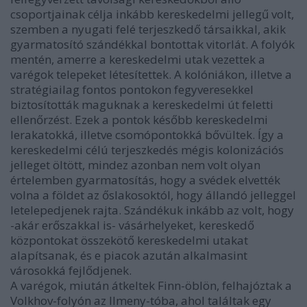
csoportjainak célja inkább kereskedelmi jellegű volt,
szemben a nyugati felé terjeszkedő társaikkal, akik
gyarmatosító szándékkal bontottak vitorlát. A folyók
mentén, amerre a kereskedelmi utak vezettek a
varégok telepeket létesítettek. A kolóniákon, illetve a
stratégiailag fontos pontokon fegyveresekkel
biztosították maguknak a kereskedelmi út feletti
ellenőrzést. Ezek a pontok később kereskedelmi
lerakatokká, illetve csomópontokká bővültek. Így a
kereskedelmi célú terjeszkedés mégis kolonizációs
jelleget öltött, mindez azonban nem volt olyan
értelemben gyarmatosítás, hogy a svédek elvették
volna a földet az őslakosoktól, hogy állandó jelleggel
letelepedjenek rajta. Szándékuk inkább az volt, hogy
-akár erőszakkal is- vásárhelyeket, kereskedő
központokat összekötő kereskedelmi utakat
alapítsanak, és e piacok azután alkalmasint
városokká fejlődjenek.
A varégok, miután átkeltek Finn-öblön, felhajóztak a
Volkhov-folyón az Ilmeny-tóba, ahol találtak egy