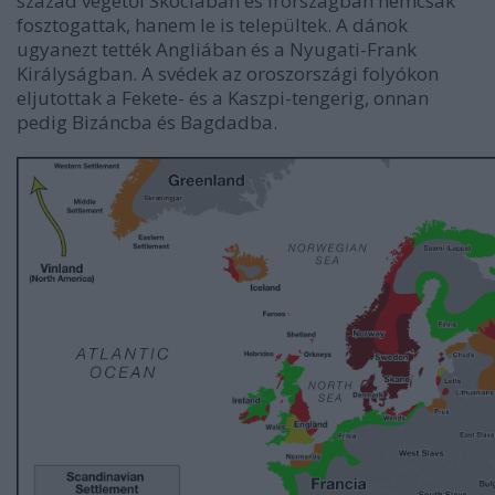
század végétől Skóciában és Írországban nemcsak
fosztogattak, hanem le is települtek. A dánok
ugyanezt tették Angliában és a Nyugati-Frank
Királyságban. A svédek az oroszországi folyókon
eljutottak a Fekete- és a Kaszpi-tengerig, onnan
pedig Bizáncba és Bagdadba.