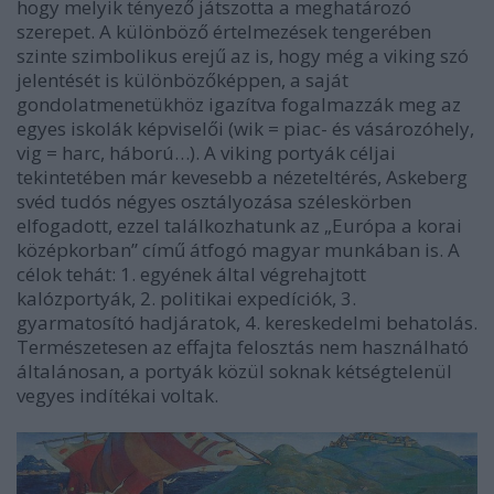
hogy melyik tényező játszotta a meghatározó
szerepet. A különböző értelmezések tengerében
szinte szimbolikus erejű az is, hogy még a viking szó
jelentését is különbözőképpen, a saját
gondolatmenetükhöz igazítva fogalmazzák meg az
egyes iskolák képviselői (wik = piac- és vásározóhely,
vig = harc, háború…). A viking portyák céljai
tekintetében már kevesebb a nézeteltérés, Askeberg
svéd tudós négyes osztályozása széleskörben
elfogadott, ezzel találkozhatunk az „Európa a korai
középkorban” című átfogó magyar munkában is. A
célok tehát: 1. egyének által végrehajtott
kalózportyák, 2. politikai expedíciók, 3.
gyarmatosító hadjáratok, 4. kereskedelmi behatolás.
Természetesen az effajta felosztás nem használható
általánosan, a portyák közül soknak kétségtelenül
vegyes indítékai voltak.