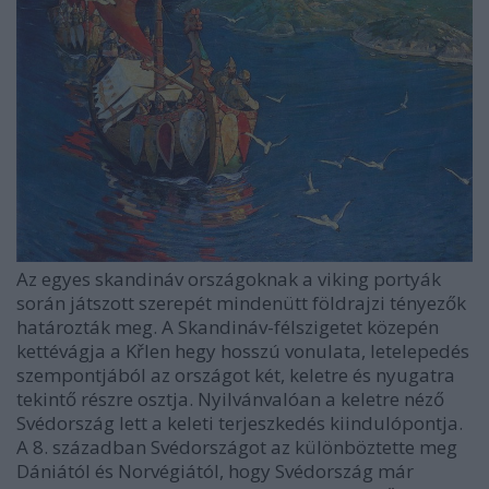
Az egyes skandináv országoknak a viking portyák
során játszott szerepét mindenütt földrajzi tényezők
határozták meg. A Skandináv-félszigetet közepén
kettévágja a Křlen hegy hosszú vonulata, letelepedés
szempontjából az országot két, keletre és nyugatra
tekintő részre osztja. Nyilvánvalóan a keletre néző
Svédország lett a keleti terjeszkedés kiindulópontja.
A 8. században Svédországot az különböztette meg
Dániától és Norvégiától, hogy Svédország már