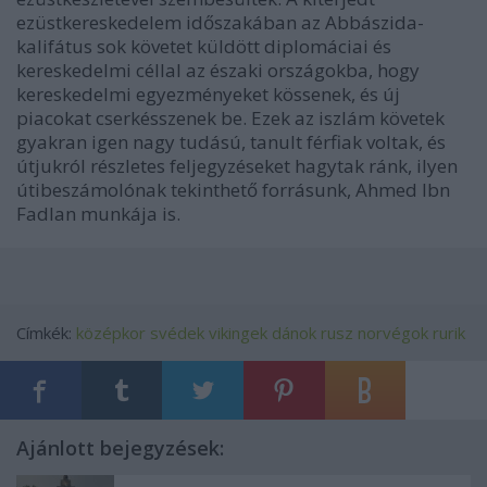
ezüstkereskedelem időszakában az Abbászida-
kalifátus sok követet küldött diplomáciai és
kereskedelmi céllal az északi országokba, hogy
kereskedelmi egyezményeket kössenek, és új
piacokat cserkésszenek be. Ezek az iszlám követek
gyakran igen nagy tudású, tanult férfiak voltak, és
útjukról részletes feljegyzéseket hagytak ránk, ilyen
útibeszámolónak tekinthető forrásunk, Ahmed Ibn
Fadlan munkája is.
Címkék:
középkor
svédek
vikingek
dánok
rusz
norvégok
rurik
Ajánlott bejegyzések: