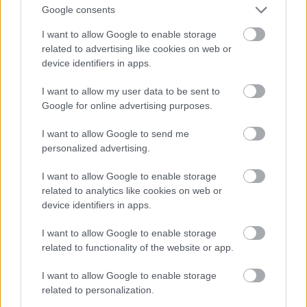
trópusi gyümölcsöket és borokat, fűszereket és
Google consents
finoman megmunkált ékszereket. E kereskedelemre
bőséges bizonyítékok vannak Skandináviában és
I want to allow Google to enable storage
mindenütt a viking világban (még Angliában is
related to advertising like cookies on web or
device identifiers in apps.
fedeztek fel bizánci textíliákat). A birodalom más
lehetőségeket is kínált azoknak a harcosoknak, akik
I want to allow my user data to be sent to
az orosz folyókon vezető úton odáig hajóztak,
Google for online advertising purposes.
eveztek, illetve cipelték a hajókat. A bizánci
hadseregnek állandó utánpótlásra volt szüksége, a
I want to allow Google to send me
bizánciak korán felismerték, hogy a vikingek jó
personalized advertising.
harcosok és a 10. század végére a császár személyi
testőrsége már csupa skandináv harcosból állt,
I want to allow Google to enable storage
akiket ezüsttel és privilégiumokkal vásároltak meg.
related to analytics like cookies on web or
A varégok legalább két alaklommal harcoltak a
device identifiers in apps.
birodalom ellen is, amikor a kijevi hadihajók a késő
viking korban megtámadták Bizáncot. Így azután a
I want to allow Google to enable storage
dél felé hajózó viking konvojok egyszerre voltak
related to functionality of the website or app.
kereskedelmi flotta és hadihajóraj, a két szerep
együtt járt és az egyes flották esetén lehetetlen volt
I want to allow Google to enable storage
megjósolni, hogy melyik percben válnak a
related to personalization.
kereskedők harcosokká.