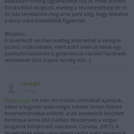
általában mindig ugyanazokat írja le, mivel azonos
forrásokból dolgozik, esetleg a részletezettség tér el.
Az írás terjedelme meg arra pont elég, hogy felkeltse
a téma iránt érdeklődők figyelmét.
@szaszu:
A következő részben esetleg kitérhetnél a varégok
bizánci működésére, mert azért sikerült nekik egy
palotaforradalmat is generálniuk Harald Hardrade
vezetésével (bár ő pont norvég volt...)
tenegri
17 éve
@qkelius6
: Ha már ibn Fadlán útleírását ajánljuk,
akkor a legjobb talán mégis inkább Simon Róbert
kommentárokkal ellátott, arab eredetiből készített
fordítása lenne (Ibn Fadlán, Beszámoló a volgai
bolgárok földjén tett utazásról, Corvina, 2007). A
félreértések elkerülése végett pedig azért jegyezzük