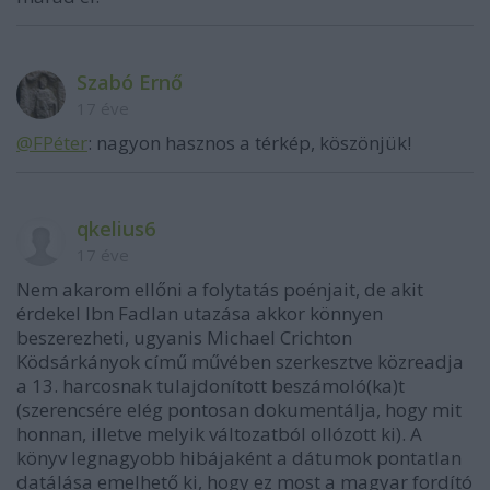
Szabó Ernő
17 éve
@FPéter
: nagyon hasznos a térkép, köszönjük!
qkelius6
17 éve
Nem akarom ellőni a folytatás poénjait, de akit
érdekel Ibn Fadlan utazása akkor könnyen
beszerezheti, ugyanis Michael Crichton
Ködsárkányok című művében szerkesztve közreadja
a 13. harcosnak tulajdonított beszámoló(ka)t
(szerencsére elég pontosan dokumentálja, hogy mit
honnan, illetve melyik változatból ollózott ki). A
könyv legnagyobb hibájaként a dátumok pontatlan
datálása emelhető ki, hogy ez most a magyar fordító