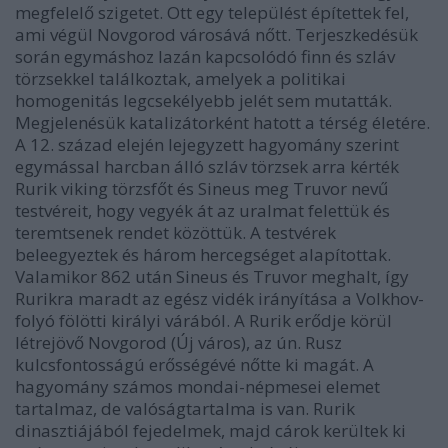
megfelelő szigetet. Ott egy települést építettek fel,
ami végül Novgorod városává nőtt. Terjeszkedésük
során egymáshoz lazán kapcsolódó finn és szláv
törzsekkel találkoztak, amelyek a politikai
homogenitás legcsekélyebb jelét sem mutatták.
Megjelenésük katalizátorként hatott a térség életére.
A 12. század elején lejegyzett hagyomány szerint
egymással harcban álló szláv törzsek arra kérték
Rurik viking törzsfőt és Sineus meg Truvor nevű
testvéreit, hogy vegyék át az uralmat felettük és
teremtsenek rendet közöttük. A testvérek
beleegyeztek és három hercegséget alapítottak.
Valamikor 862 után Sineus és Truvor meghalt, így
Rurikra maradt az egész vidék irányítása a Volkhov-
folyó fölötti királyi várából. A Rurik erődje körül
létrejövő Novgorod (Új város), az ún. Rusz
kulcsfontosságú erősségévé nőtte ki magát. A
hagyomány számos mondai-népmesei elemet
tartalmaz, de valóságtartalma is van. Rurik
dinasztiájából fejedelmek, majd cárok kerültek ki