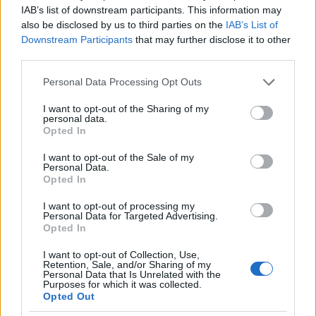
IAB’s list of downstream participants. This information may
also be disclosed by us to third parties on the
IAB’s List of
Downstream Participants
that may further disclose it to other
third parties.
Please note that this website/app uses one or more Google
Personal Data Processing Opt Outs
services and may gather and store information including but
not limited to your visit or usage behaviour. You may click to
I want to opt-out of the Sharing of my
personal data.
grant or deny consent to Google and its third-party tags to
Opted In
use your data for below specified purposes in below Google
consent section.
I want to opt-out of the Sale of my
Personal Data.
Opted In
mindenekelőtt a fényes bizánci udvar. A vikingek
Bizáncot egyszerűen „nagyvárosnak” nevezték. Sok
I want to opt-out of processing my
oka volt annak, hogy Bizánc ennyire vonzotta a
Personal Data for Targeted Advertising.
varégokat. Az első és a legfontosabb az volt, hogy a
Opted In
kereskedelem és a belőle fakadó gazdagság
I want to opt-out of Collection, Use,
legfontosabb támaszpontjának tartották. A városba
Retention, Sale, and/or Sharing of my
csakúgy áradtak a javak a mediterrán világ keleti
Personal Data that Is Unrelated with the
Purposes for which it was collected.
feléből, Észak-Afrikából és Ázsia nagy térségeiből is.
Opted Out
A vikingek itt szerezték be a selymet és hímzéseket,