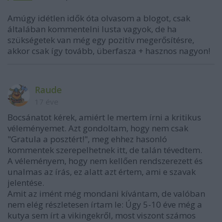
Amúgy idétlen idők óta olvasom a blogot, csak
általában kommentelni lusta vagyok, de ha
szükségetek van még egy pozitív megerősítésre,
akkor csak így tovább, überfasza + hasznos nagyon!
Raude
17 éve
Bocsánatot kérek, amiért le mertem írni a kritikus
véleményemet. Azt gondoltam, hogy nem csak
"Gratula a posztért!", meg ehhez hasonló
kommentek szerepelhetnek itt, de talán tévedtem.
A véleményem, hogy nem kellően rendszerezett és
unalmas az írás, ez alatt azt értem, ami e szavak
jelentése.
Amit az imént még mondani kívántam, de valóban
nem elég részletesen írtam le: Úgy 5-10 éve még a
kutya sem írt a vikingekről, most viszont számos