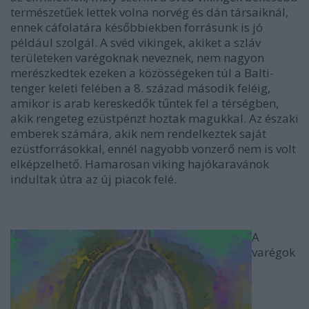
természetűek lettek volna norvég és dán társaiknál,
ennek cáfolatára későbbiekben forrásunk is jó
például szolgál. A svéd vikingek, akiket a szláv
területeken varégoknak neveznek, nem nagyon
merészkedtek ezeken a közösségeken túl a Balti-
tenger keleti felében a 8. század második feléig,
amikor is arab kereskedők tűntek fel a térségben,
akik rengeteg ezüstpénzt hoztak magukkal. Az északi
emberek számára, akik nem rendelkeztek saját
ezüstforrásokkal, ennél nagyobb vonzerő nem is volt
elképzelhető. Hamarosan viking hajókaravánok
indultak útra az új piacok felé.
A
varégok