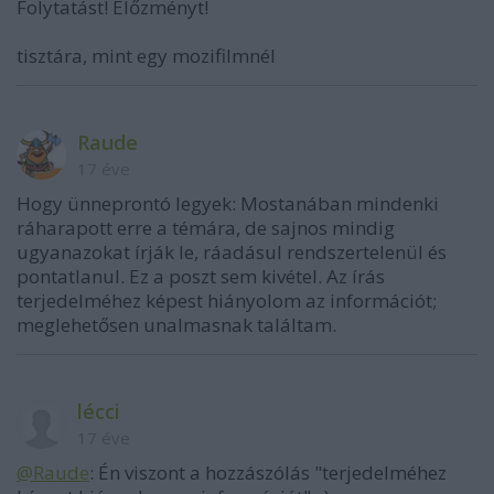
Folytatást! Előzményt!
tisztára, mint egy mozifilmnél
Raude
17 éve
Hogy ünneprontó legyek: Mostanában mindenki
ráharapott erre a témára, de sajnos mindig
ugyanazokat írják le, ráadásul rendszertelenül és
pontatlanul. Ez a poszt sem kivétel. Az írás
terjedelméhez képest hiányolom az információt;
meglehetősen unalmasnak találtam.
lécci
17 éve
@Raude
: Én viszont a hozzászólás "terjedelméhez