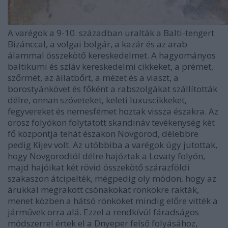
A varégok a 9-10. században uralták a Balti-tengert
Bizánccal, a volgai bolgár, a kazár és az arab
álammal összekötő kereskedelmet. A hagyományos
baltikumi és szláv kereskedelmi cikkeket, a prémet,
szőrmét, az állatbőrt, a mézet és a viaszt, a
borostyánkövet és főként a rabszolgákat szállították
délre, onnan szöveteket, keleti luxuscikkeket,
fegyvereket és nemesfémet hoztak vissza északra. Az
orosz folyókon folytatott skandináv tevékenység két
fő központja tehát északon Novgorod, délebbre
pedig Kijev volt. Az utóbbiba a varégok úgy jutottak,
hogy Novgorodtól délre hajóztak a Lovaty folyón,
majd hajóikat két rövid összekötő szárazföldi
szakaszon átcipelték, mégpedig oly módon, hogy az
árukkal megrakott csónakokat rönkökre rakták,
menet közben a hátsó rönköket mindig előre vitték a
járművek orra alá. Ezzel a rendkívül fáradságos
módszerrel értek el a Dnyeper felső folyásához,