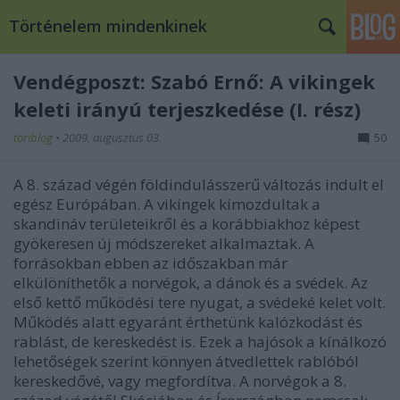
Történelem mindenkinek
Vendégposzt: Szabó Ernő: A vikingek
keleti irányú terjeszkedése (I. rész)
töriblog
•
2009. augusztus 03.
50
A 8. század végén földindulásszerű változás indult el
egész Európában. A vikingek kimozdultak a
skandináv területeikről és a korábbiakhoz képest
gyökeresen új módszereket alkalmaztak. A
forrásokban ebben az időszakban már
elkülöníthetők a norvégok, a dánok és a svédek. Az
első kettő működési tere nyugat, a svédeké kelet volt.
Működés alatt egyaránt érthetünk kalózkodást és
rablást, de kereskedést is. Ezek a hajósok a kínálkozó
lehetőségek szerint könnyen átvedlettek rablóból
kereskedővé, vagy megfordítva. A norvégok a 8.