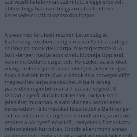
szervezett hatalomnak számított, eléggé erős volt
ahhoz, hogy határain túl gyarmatosító illetve
kereskedelmi vállalkozásokba fogjon.
A svear nép területét részben Lettország és
Észtország, részben pedig a messzi Kelet, a Ladoga-
és Onyega-tavak déli partjai felé terjesztette ki. A
balti-tengeri hadjáratok kiindulópontja Uppland,
valamint Gotland sziget volt. Ha ezeket az akciókat
viking rablóhadjáratoknak tekintjük, akkor világos,
hogy a svédek már jóval a dánok és a norvégok előtt
megkezdték terjeszkedésüket. A balti térség
partvidéki régióiból már a 7. század végéről, 8.
század elejéről datálhatók leletek, melyek svéd
jelenlétet mutatnak. A svéd vikingek kezdetleges
kereskedelmi állomásokat létesítettek a Balti-tenger
déli és keleti medencéjében és rendszeres járadékot
szedtek a környező népektől, melyeknek fiait sokszor
rabszolgának hurcolták. Utóbbi ellentmond annak
az elméletnek, mely szerint a svéd vikingek békésebb