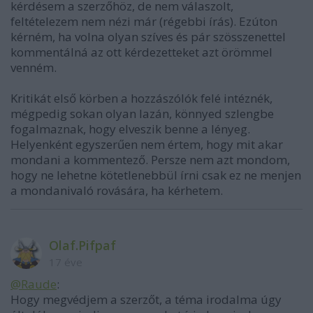
kérdésem a szerzőhöz, de nem válaszolt,
feltételezem nem nézi már (régebbi írás). Ezúton
kérném, ha volna olyan szíves és pár szösszenettel
kommentálná az ott kérdezetteket azt örömmel
venném.
Kritikát első körben a hozzászólók felé intéznék,
mégpedig sokan olyan lazán, könnyed szlengbe
fogalmaznak, hogy elveszik benne a lényeg.
Helyenként egyszerűen nem értem, hogy mit akar
mondani a kommentező. Persze nem azt mondom,
hogy ne lehetne kötetlenebbül írni csak ez ne menjen
a mondanivaló rovására, ha kérhetem.
Olaf.Pifpaf
17 éve
@Raude
:
Hogy megvédjem a szerzőt, a téma irodalma úgy