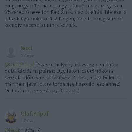
meg, hogy a 13. harcos egy kitalált mese, még ha a
főszereplő neve ibn Fadlán is, s az útleírás ihletése is
látszik nyomokban 1-2 helyen, de ettől még semmi
komoly kapcsolat nincs köztük.
lécci
17 éve
@Olaf.Pifpaf
: (Szaszu helyett, aki vszeg nem látja
publikációs naptárat) Ugy látom csütörtökön a
szokott időre van kiélesítve a 2. rész, abba beleírni
már nem javallott (a tördelése hasonló lesz ehhez)
De talán ír a szerző egy 3. részt :)
Olaf.Pifpaf
17 éve
@lécci
: hátha :-)