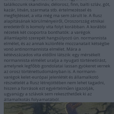
találkozunk skandináv, délorosz, finn, balti szláv, gót,
kazár, litván, szarmata stb. értelmezéssel és
megfejtéssel, a vita még ma sem zárult le. A Rusz
alapításának körülményeiről, Oroszország etnikai
eredetéről is komoly vita folyt korábban. A korábbi
nézetek két csoportra bonthatók: a varégok
államlapító szerepét hangsúlyozó ún. normannista
elmélet, és az annak különféle mozzanatait kétségbe
vonó antinormannista elmélet. Mára a
kétévszázados vita eldőlni látszik: egy mérsékelt
normannista elmélet uralja a nyugati történetírást,
amelynek legfőbb gondolatai lassan gyökeret vernek
az orosz történettudományban is. A normann-
varégok kelet-európai jelenlétét és államalkotó
részvételét a Rusz létrejöttében nem lehet tagadni,
hiszen a források ezt egyértelműen igazolják,
ugyanúgy a szlávok sem rekeszthetőek ki az
államalkotás folyamatából.