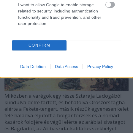
I want to allow Google to enable storage
related to security, including authentication
functionality and fraud prevention, and other
user protection.
CONFIRM
Data Deletion
Data Access
Privacy Policy
Miközben a varégok egy része Sztaraja Ladogából
kiindulva délre tartott, és behatolva Oroszországba
elérte a Fekete-tengert, másik részük egyenesen kelet
felé haladva eljutott a bolgár törzsek és a nomád
kazárok földjére és végül elérte az arábiai sivatagot
és Bagdadot, az Abbászida-kalifátus székhelyét.