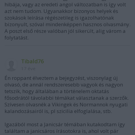
hibája, vagy az eredeti angol változatban is így volt
azt nem tudom. Ugyanakkor bizonyos helyek és
szokások leírása régészetileg is igazolhatónak
bizonyult, szóval mindenképpen hasznos olvasmány.
A poszt első része valóban jól sikerült, alig várom a
folytatást.
Tibald76
17 éve
Én roppant élveztem a bejegyzést, viszonylag új
olvasó, de annál rendszeresebb vagyok és nagyon
tetszik, hogy általában a történelem oktatás
fősodrától távolabbi témákat választanak a szerzők.
Szívesen olvasnék a Vikingek és Normannok nyugati
kalandozásairól is, pl szicilia elfoglalása, stb.
Igazából most a Janicsár témában kutakodtam így
találtam a janicsáros írásotokra is, ahol volt pár