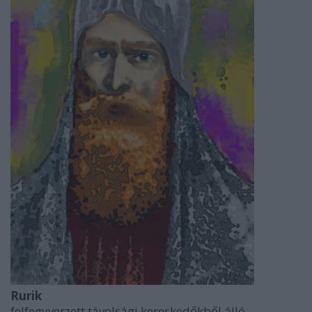
Rurik
felfegyverzett távolsági kereskedőkből álló