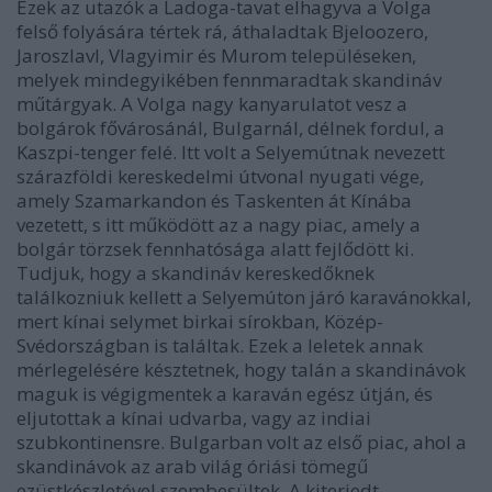
Ezek az utazók a Ladoga-tavat elhagyva a Volga
felső folyására tértek rá, áthaladtak Bjeloozero,
Jaroszlavl, Vlagyimir és Murom településeken,
melyek mindegyikében fennmaradtak skandináv
műtárgyak. A Volga nagy kanyarulatot vesz a
bolgárok fővárosánál, Bulgarnál, délnek fordul, a
Kaszpi-tenger felé. Itt volt a Selyemútnak nevezett
szárazföldi kereskedelmi útvonal nyugati vége,
amely Szamarkandon és Taskenten át Kínába
vezetett, s itt működött az a nagy piac, amely a
bolgár törzsek fennhatósága alatt fejlődött ki.
Tudjuk, hogy a skandináv kereskedőknek
találkozniuk kellett a Selyemúton járó karavánokkal,
mert kínai selymet birkai sírokban, Közép-
Svédországban is találtak. Ezek a leletek annak
mérlegelésére késztetnek, hogy talán a skandinávok
maguk is végigmentek a karaván egész útján, és
eljutottak a kínai udvarba, vagy az indiai
szubkontinensre. Bulgarban volt az első piac, ahol a
skandinávok az arab világ óriási tömegű
ezüstkészletével szembesültek. A kiterjedt