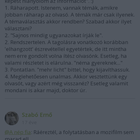
képest hiányolom az információt". :)
1. Ráharapott. Istenem, vannak témák, amikre
jobban ráharap az olvasó. A témák már csak ilyenek.
A témaválasztás akkor rendben? Szabad akkor ilyet
választani?
2. "Sajnos mindig ugyanazokat írják le".
2. Rendszertelen. A tagolásra vonatkozó korábban
'elhangzott' észrevétellel egyetértek, de itt mintha
nem erre gondolt volna ítész olvasónk. Esetleg, ha
valami részletet is elárulna. "néma gyereknek..."
3. Pontatlan. "mehr licht" bitte!, hogy kijavíthassuk.
4. Meglehetőesen unalmas. Akkor vesztettünk egy
olvasót, vagy azért még visszanéz? Esetleg valamit
mondani is akar majd, doktor úr.
Szabó Ernő
17 éve
@A nép fia
: Ráéreztél, a folytatásban a mozifilm sem
marad el!