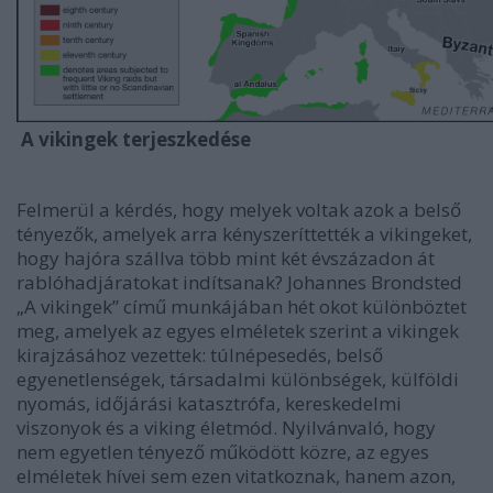
A vikingek terjeszkedése
Felmerül a kérdés, hogy melyek voltak azok a belső
tényezők, amelyek arra kényszeríttették a vikingeket,
hogy hajóra szállva több mint két évszázadon át
rablóhadjáratokat indítsanak? Johannes Brondsted
„A vikingek” című munkájában hét okot különböztet
meg, amelyek az egyes elméletek szerint a vikingek
kirajzásához vezettek: túlnépesedés, belső
egyenetlenségek, társadalmi különbségek, külföldi
nyomás, időjárási katasztrófa, kereskedelmi
viszonyok és a viking életmód. Nyilvánvaló, hogy
nem egyetlen tényező működött közre, az egyes
elméletek hívei sem ezen vitatkoznak, hanem azon,