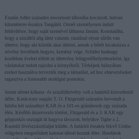
Ezután Adler százados mwurnoni táborába kocsizott, hatvan
kilométerre északra Tangától. Onnét személyesen indult
felderítésre, hogy saját szemével láthassa Jassint. Konstatálta,
hogy a szizáltól alig látni valamit, ráadásul olyan sűrűn van
ültetve, hogy aki köztük akar áttörni, annak a bőrét kicaknizza a
növény levelének hegyes, kemény vége. Schäfer hadnagy
korábban éveket töltött az ültetvény felügyelőhelyetteseként, így
vázlatokat tudott rajzolni a környékről. Térképek hiányában
ezeket használva tervezték meg a támadást, ad hoc elnevezéseket
ragasztva a fontosabb stratégiai pontokra.
Jassin német kókusz- és szizálültetvény volt a határtól közvetlenül
délre. Karácsony napján T. O. Fitzgerald százados bevonult a
faluba két századnyi KAR és a 101-es gránátosok egy százada
élén. Később átszervezés történt, Fitzgerald és a 3. KAR egy
géppuskás osztagát itt hagyva távozott, helyükre Tighe a 2.
Kasmíri lövészzászlóaljat küldte. A határtól északra fekvő Umba-
völgyben megerősített katonai tábort hoztak létre. Hordárok