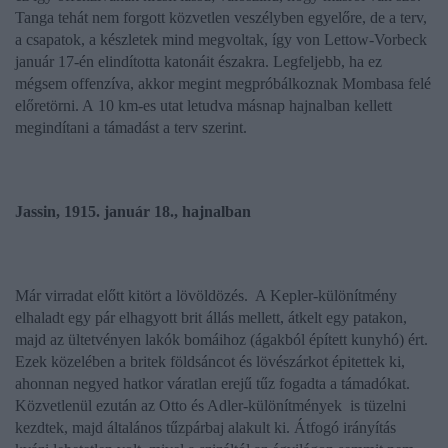
Tanga tehát nem forgott közvetlen veszélyben egyelőre, de a terv,
a csapatok, a készletek mind megvoltak, így von Lettow-Vorbeck
január 17-én elindította katonáit északra. Legfeljebb, ha ez
mégsem offenzíva, akkor megint megpróbálkoznak Mombasa felé
előretörni. A 10 km-es utat letudva másnap hajnalban kellett
megindítani a támadást a terv szerint.
Jassin, 1915. január 18., hajnalban
Már virradat előtt kitört a lövöldözés. A Kepler-különítmény
elhaladt egy pár elhagyott brit állás mellett, átkelt egy patakon,
majd az ültetvényen lakók bomáihoz (ágakból épített kunyhó) ért.
Ezek közelében a britek földsáncot és lövészárkot épitettek ki,
ahonnan negyed hatkor váratlan erejű tűz fogadta a támadókat.
Közvetlenül ezután az Otto és Adler-különítmények is tüzelni
kezdtek, majd általános tűzpárbaj alakult ki. Átfogó irányítás