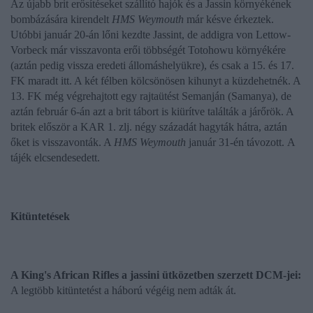
Az újabb brit erősítéseket szállító hajók és a Jassin környékének
bombázására kirendelt
HMS Weymouth
már késve érkeztek.
Utóbbi január 20-án lőni kezdte Jassint, de addigra von Lettow-
Vorbeck már visszavonta erői többségét Totohowu környékére
(aztán pedig vissza eredeti állomáshelyükre), és csak a 15. és 17.
FK maradt itt. A két félben kölcsönösen kihunyt a küzdehetnék. A
13. FK még végrehajtott egy rajtaütést Semanján (Samanya), de
aztán február 6-án azt a brit tábort is kiürítve találták a járőrök. A
britek először a KAR 1. zlj. négy századát hagyták hátra, aztán
őket is visszavonták. A
HMS Weymouth
január 31-én távozott.
A
tájék elcsendesedett.
Kitüntetések
A
King's African Rifles a jassini ütközetben szerzett DCM-jei:
A legtöbb kitüntetést a háború végéig nem adták át.