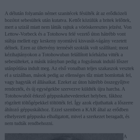
A délután folyamán német szanitécek fésülték át az erődközeli
bozótot sebesültek után kutatva. Kettőt közülük a britek lelőttek,
mert a szizál miatt nem látták rajtuk a vöröskeresztes jelzést. Von
Lettow-Vorbeck és a Totohowu felé vezető úton hátrébb vont
stábja mellett egy keskeny nyomtávú kisvasút-vágány vezetett
délnek. Ezen az ültetvény termését szokták volt szállítani; most
kézihajtányokon a Totohowuban felállított kórházba vitték a
sebesülteket, a másik irányban pedig a fogyásnak induló lőszer
utánpótlása indult meg. Az első vonalban teljes szakaszok vesztek
el a szizálban, mások pedig az ellenséges tűz miatt bomlottak fel,
vagy hagyták el állásaikat. Ezeket az úton hátrébb összegyűjtve
rendezték, és új egységekbe szervezve küldték újra harcba. A
Totohowuból érkező géppuskahevedereket helyben, fákhoz
rögzített töltőgépekkel töltötték fel. Így azok eljuthattak a lőszerre
áhítozó géppuskákhoz. Ezzel szemben a KAR által az erődben
elhelyezett géppuska elhallgatott, mivel a szerkezet beragadt, és
nem tudták rendbehozni.
A