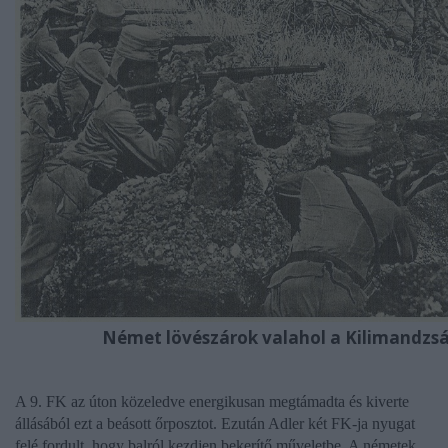
Német lövészárok valahol a Kilimandzsá
A 9. FK az úton közeledve energikusan megtámadta és kiverte
állásából ezt a beásott őrposztot. Ezután Adler két FK-ja nyugat
felé fordult, hogy balról kezdjen bekerítő műveletbe. A németek