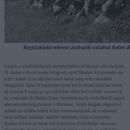
Rejtőzködő német aszkarik valahol Kelet-A
Ezalatt a szizálfeldolgozó üzemépületben kritikussá vált a helyzet.
11 órakor a lőszer szinte kifogyott, ezért Mardan Ali szubedár (ez
a brit tisztek és az altisztek közti indiai rang volt) elrendelte
elhagyását. Húsz fő bajonettet tűzött föl és északi irányban kitört,
tíz katonát ő maga az egy mérföldre délre levő erődbe vezetett át
és a maradék tíz Hakim Khan dzsemadarral (a szubedárnál eggyel
alacsonyabb rang) fedezte a többieket. Nekik dolguk végeztével
szintén az erődbe kellett volna visszavonulniuk, de a németek
hatot lelőttek közülük, mielőtt elérhették volna a fedezéket.
Sajátos módon az észak felé kitört húsz fő többsége sikeresen
átverekedte magát a szétzilálódott német vonalon és az Umba-