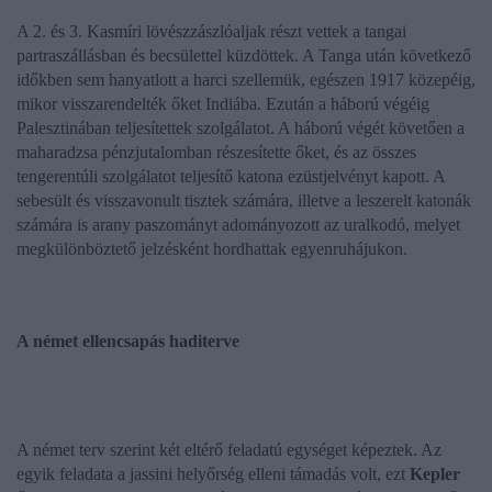
A 2. és 3. Kasmíri lövészzászlóaljak részt vettek a tangai
partraszállásban és becsülettel küzdöttek. A Tanga után következő
időkben sem hanyatlott a harci szellemük, egészen 1917 közepéig,
mikor visszarendelték őket Indiába. Ezután a háború végéig
Palesztinában teljesítettek szolgálatot. A háború végét követően a
maharadzsa pénzjutalomban részesítette őket, és az összes
tengerentúli szolgálatot teljesítő katona ezüstjelvényt kapott. A
sebesült és visszavonult tisztek számára, illetve a leszerelt katonák
számára is arany paszományt adományozott az uralkodó, melyet
megkülönböztető jelzésként hordhattak egyenruhájukon.
A német ellencsapás haditerve
A német terv szerint két eltérő feladatú egységet képeztek. Az
egyik feladata a jassini helyőrség elleni támadás volt, ezt
Kepler