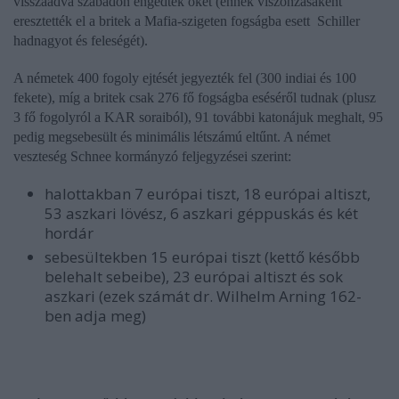
visszaadva szabadon engedték őket (ennek viszonzásaként
eresztették el a britek a Mafia-szigeten fogságba esett Schiller
hadnagyot és feleségét).
A németek 400 fogoly ejtését jegyezték fel (300 indiai és 100
fekete), míg a britek csak 276 fő fogságba eséséről tudnak (plusz
3 fő fogolyról a KAR soraiból), 91 további katonájuk meghalt, 95
pedig megsebesült és minimális létszámú eltűnt. A német
veszteség Schnee kormányzó feljegyzései szerint:
halottakban 7 európai tiszt, 18 európai altiszt,
53 aszkari lövész, 6 aszkari géppuskás és két
hordár
sebesültekben 15 európai tiszt (kettő később
belehalt sebeibe), 23 európai altiszt és sok
aszkari (ezek számát dr. Wilhelm Arning 162-
ben adja meg)