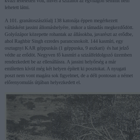
kvázi lehetetlen volt, mivel a szizáltól az égvilágon semmit nem
lehetett látni.
A 101. granátoszászlóalj 138 katonája éppen megérkezett
váltásként jassini állomáshelyére, mikor a támadás megkezdődött.
Golyózápor közepette rohantak az állásokba, javarészt az erődbe,
ahol Raghbir Singh ezredes parancsnokolt. 144 kasmíri, egy
osztagnyi KAR géppuskás (1 géppuska, 9 aszkari) és hat jelző
védte az erődöt. Negyven fő kasmíri a szizálfeldolgozó üzemben
rendezkedett be az ellenállásra. A jassini helyőrség a már
említetten kívül még két helyen épített ki posztokat. A nyugati
poszt nem vont magára sok figyelmet, de a déli pontosan a német
előrenyomulás útjában helyezkedett el.