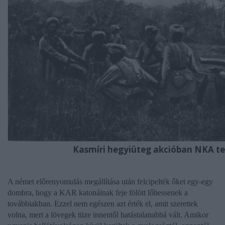
Kasmíri hegyiüteg akcióban NKA te
A német előrenyomulás megállítása után felcipelték őket egy-egy
dombra, hogy a KAR katonáinak feje fölött lőhessenek a
továbbiakban. Ezzel nem egészen azt érték el, amit szerettek
volna, mert a lövegek tüze innentől hatástalanabbá vált. Amikor