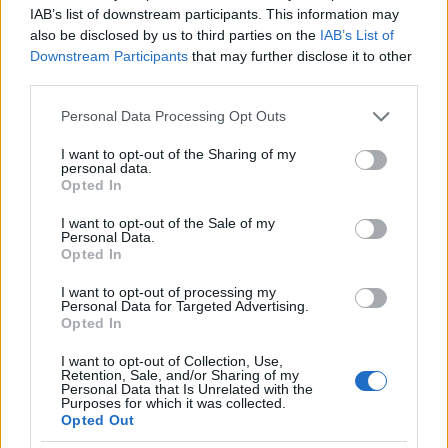
keresztül. Kis híján von Hammerstein sorsára jutottak: az
IAB’s list of downstream participants. This information may
alezredesnek ellőtték a kalapját és golyót kapott a karjába (felületi
also be disclosed by us to third parties on the
IAB’s List of
sebesülés). A német jobbszárnyon nem álltak valami fényesen a
Downstream Participants
that may further disclose it to other
dolgok. A géppuskákat kezelő öt német közül négy halott volt.
third parties.
Kepler őrnagy szintén elesett. A súlyos vesztesegeket szenvedő
Please note that this website/app uses one or more Google
alakulat irányítását a 11. FK. parancsnoka, Stemmermann
Personal Data Processing Opt Outs
services and may gather and store information including but
százados volt kénytelen átvenni. Von Lettow-Vorbeck a helyzetet
not limited to your visit or usage behaviour. You may click to
I want to opt-out of the Sharing of my
és az ellenség védelmét felmérve visszatért a törzséhez. Többen
personal data.
grant or deny consent to Google and its third-party tags to
annak adtak hangot, hogy Jassinban az égvilágon semmi
Opted In
use your data for below specified purposes in below Google
jelentőség nincs, talán ne ezen falak alatt pazarolják el a
consent section.
I want to opt-out of the Sale of my
Schutztruppe erejét, de az alezredes ragaszkodott az
Personal Data.
elképzeléséhez.
Opted In
I want to opt-out of processing my
Personal Data for Targeted Advertising.
Opted In
A brit erősítés
I want to opt-out of Collection, Use,
Retention, Sale, and/or Sharing of my
Personal Data that Is Unrelated with the
Purposes for which it was collected.
A KAR 1. zászlóaljának négy százada ekkor hajón utazott dél
Opted Out
felé, hogy a Dzsind gyalogság egységeit Umbában leváltsa. Ilyen