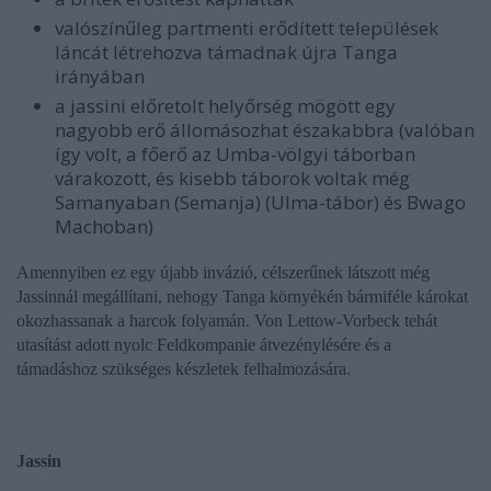
valószínűleg partmenti erődített települések
láncát létrehozva támadnak újra Tanga
irányában
a jassini előretolt helyőrség mögött egy
nagyobb erő állomásozhat északabbra (valóban
így volt, a főerő az Umba-völgyi táborban
várakozott, és kisebb táborok voltak még
Samanyaban (Semanja) (Ulma-tábor) és Bwago
Machoban)
Amennyiben ez egy újabb invázió, célszerűnek látszott még
Jassinnál megállítani, nehogy Tanga környékén bármiféle károkat
okozhassanak a harcok folyamán. Von Lettow-Vorbeck tehát
utasítást adott nyolc Feldkompanie átvezénylésére és a
támadáshoz szükséges készletek felhalmozására.
Jassin