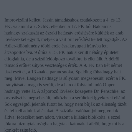
Improvizálni kellett, Jassin támadásához csatlakozott a 4. és 13.
FK, valamint a 7. SchK, ellenben a 17. FK-ból Baldamus
hadnagy szakaszát az északi határsáv erősítésére küldték az arab
lövészekkel együtt, melyek a várt brit erősítést kellett fogadják. Az
Adler-különítmény többi ereje északnyugati irányba lett
átcsoportosítva. 9 órára a 15. FK-nak sikerült néhány épületet
elfoglalnia, de a szizálfeldolgozó továbbra is ellenállt. A délről
támadó erőket súlyos veszteségek érték. A 9. FK-ban két német
tiszt esett el, a 13.-nak a parancsnoka, Spalding főhadnagy halt
meg. Mivel Langen hadnagy is súlyosan megsebesült, ezért a FK.
irányítását a maga is sérült, de a harcot folytatni tudó Oppen
hadnagy vette át. A záporozó lövések közepette Dr. Penschke, az
orvostiszt is megsebesült, miközben a sérülteket igyekezett ellátni.
Sok egységtől jelentés futott be, hogy nem bírják az ellenség tüzét
és fel kell adniuk állásukat. A szizállal valóban jól meg voltak
áldva: fedezéket nem adott, viszont a kilátást blokkolta, s ezzel
jókora bizonytalanságban hagyta a katonákat afelől, hogy mi is a
konkrét szituáció.