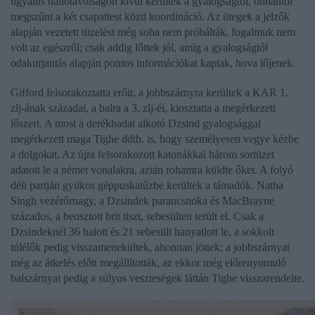
ugyanis hallótávolságon kívül kerültek a gyalogságtól, onnantól
megszűnt a két csapattest közti koordináció. Az ütegek a jelzők
alapján vezetett tüzelést még soha nem próbálták, fogalmuk nem
volt az egészről; csak addig lőttek jól, amíg a gyalogságtól
odakurjantás alapján pontos információkat kaptak, hova lőjenek.
Gifford felsorakoztatta erőit, a jobbszárnyra kerültek a KAR 1.
zlj-ának századai, a balra a 3. zlj-éi, kiosztatta a megérkezett
lőszert. A most a derékhadat alkotó Dzsind gyalogsággal
megérkezett maga Tighe ddtb. is, hogy személyesen vegye kézbe
a dolgokat. Az újra felsorakozott katonákkal három sortüzet
adatott le a német vonalakra, aztán rohamra küldte őket. A folyó
déli partján gyilkos géppuskatűzbe kerültek a támadók. Natha
Singh vezérőrnagy, a Dzsindek parancsnoka és MacBrayne
százados, a beosztott brit tiszt, sebesülten terült el. Csak a
Dzsindeknél 36 halott és 21 sebesült hanyatlott le, a sokkolt
túlélők pedig visszamenekültek, ahonnan jöttek; a jobbszárnyat
még az átkelés előtt megállították, az ekkor még előrenyomuló
balszárnyat pedig a súlyos veszteségek láttán Tighe visszarendelte.