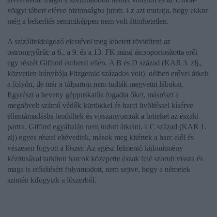
völgyi tábort elérve biztonságba jutott. Ez azt mutatja, hogy ekkor
még a bekerítés semmiképpen nem volt áttörhetetlen.
A szizálfeldolgozó elestével meg lehetett rövidíteni az
ostromgyűrűt; a 6., a 9. és a 13. FK mind átcsoportosította erői
egy részét Gifford emberei ellen. A B és D század (KAR 3. zlj.,
közvetlen irányítója Fitzgerald százados volt) délben erővel átkelt
a folyón, de már a túlparton nem tudták megvetni lábukat.
Egyrészt a heveny géppuskatűz fogadta őket, másrészt a
megnövelt számú védők kürtökkel és harci üvöltéssel kísérve
ellentámadásba lendültek és visszanyomták a briteket az északi
partra. Giffard egyáltalán nem tudott átkelni, a C század (KAR 1.
zlj) egyes részei eltévedtek, mások meg kitértek a harc elől és
vészesen fogyott a lőszer. Az egész felmentő különítmény
kézitusával tarkított harcok közepette észak felé szorult vissza és
maga is erősítésért folyamodott, nem sejtve, hogy a németek
szintén kifogytak a lőszerből.