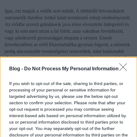
Igaz, ezt maguk a védők sem tudták. A többfelől felvonultatott
ostromerők tüzelése Jerikó falait leomlasztó robajt eredményezett.
Az erődbe szorult gránátosok java része elvesztette hidegvérét és
vagy ki sem mert nézni a fal fölött, azaz vaktában lövöldözött,
vagy pánikszerű gyorsasággal rángatta a ravaszt. Ennek
következtében az erőd lőszertartaléka gyorsan fogyott, a németek
pedig alacsonyabb veszteségeket szenvedtek, mint hatásosabb
tűzben szenvedtek volna. A körbezárt brit erők másik problémája
az volt, hogy a vízforrásoktól is el voltak vágva a szinte
Blog -
Do Not Process My Personal Information
kibírhatatlan hőségben. Csak a senkiföldjére kikúszva tudtak vizet
szerezni, amit érthető okok miatt nem tettek.
If you wish to opt-out of the sale, sharing to third parties, or
processing of your personal or sensitive information for
A hőség a szizálban rekedt támadókat is megviselte. Zsenge
targeted advertising by us, please use the below opt-out
kókuszdiókkal próbálták szomjukat oltani. Egymással rossz
section to confirm your selection. Please note that after your
viszonyban korántsem álló emberek kaptak össze kókuszokon,
opt-out request is processed you may continue seeing
mikor pedig mindenfelé pálmák álltak és nem okozott volna extra
interest-based ads based on personal information utilized by
nehézséget másik termést keríteni. Erről von Lettow-Vorbeck
us or personal information disclosed to third parties prior to
számol be, aki Bleeck hadnagy társaságában, mélyen a tűzforró
your opt-out. You may separately opt-out of the further
homokban gázolva elindult Kepler őrnagy csapatai felé a szizálon
disclosure of your personal information by third parties on the