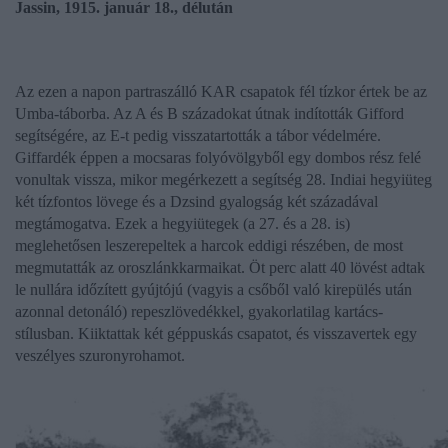
Jassin, 1915. január 18., délután
Az ezen a napon partraszálló KAR csapatok fél tízkor értek be az
Umba-táborba. Az A és B századokat útnak indították Gifford
segítségére, az E-t pedig visszatartották a tábor védelmére.
Giffardék éppen a mocsaras folyóvölgyből egy dombos rész felé
vonultak vissza, mikor megérkezett a segítség 28. Indiai hegyiüteg
két tízfontos lövege és a Dzsind gyalogság két századával
megtámogatva. Ezek a hegyiütegek (a 27. és a 28. is)
meglehetősen leszerepeltek a harcok eddigi részében, de most
megmutatták az oroszlánkkarmaikat. Öt perc alatt 40 lövést adtak
le nullára időzített gyújtójú (vagyis a csőből való kirepülés után
azonnal detonáló) repeszlövedékkel, gyakorlatilag kartács-
stílusban. Kiiktattak két géppuskás csapatot, és visszavertek egy
veszélyes szuronyrohamot.