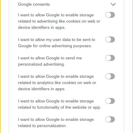
váltásokat a britek rutinszerűen csináltak, mert a partvidék
Google consents
éghajlata rendkívül egészségtelen volt, s ezért az Arab
I want to allow Google to enable storage
Lövészektől eltekintve minden más brit egység csak rövid
related to advertising like cookies on web or
időszakokat töltött ott. Az A és C századok Mgoánál, a határtól
device identifiers in apps.
valamivel északabbra szálltak partra még 17-én, a B és E
századok pedig 18-án reggel, fél hétkor léptek a szárazföldre.
I want to allow my user data to be sent to
Ezek az egységek innen az Umba-völgyi táborba indultak.
Google for online advertising purposes.
I want to allow Google to send me
personalized advertising.
I want to allow Google to enable storage
related to analytics like cookies on web or
device identifiers in apps.
Nagyjából itt zaljott a
I want to allow Google to enable storage
brit erősítés
related to functionality of the website or app.
partraszállása, Gazi
környékén.
I want to allow Google to enable storage
related to personalization.