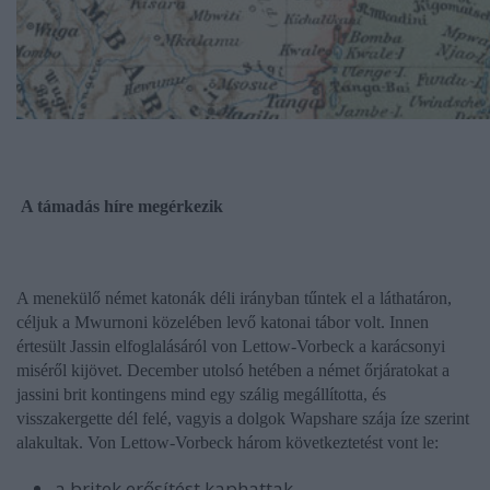
A támadás híre megérkezik
A menekülő német katonák déli irányban tűntek el a láthatáron,
céljuk a Mwurnoni közelében levő katonai tábor volt. Innen
értesült Jassin elfoglalásáról von Lettow-Vorbeck a karácsonyi
miséről kijövet. December utolsó hetében a német őrjáratokat a
jassini brit kontingens mind egy szálig megállította, és
visszakergette dél felé, vagyis a dolgok Wapshare szája íze szerint
alakultak. Von Lettow-Vorbeck három következtetést vont le:
a britek erősítést kaphattak