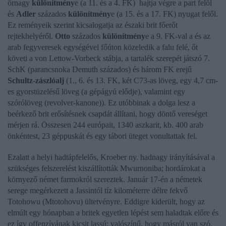
őrnagy
különítmény
e
(a 11. és a 4. FK) hajtja végre a part felől
és
Adler
százados
különítmény
e (a 15. és a 17. FK) nyugat felől.
Ez reményeik szerint kicsalogatja az északi brit főerőt
rejtekhelyéről.
Otto
százados
különítmény
e a 9. FK-val a és az
arab fegyveresek egységével főúton közeledik a falu felé, őt
követi a von Lettow-Vorbeck stábja, a tartalék szerepét játszó 7.
SchK (parancsnoka Demuth százados) és három FK erejű
Schultz-zászlóalj
(1., 6. és 13. FK, két C73-as löveg, egy 4,7 cm-
es gyorstüzelésű löveg (a gépágyú elődje), valamint egy
szórólöveg (revolver-kanone)). Ez utóbbinak a dolga lesz a
beérkező brit erősítésnek csapdát állítani, hogy döntő vereséget
mérjen rá. Összesen 244 európait, 1340 aszkarit, kb. 400 arab
önkéntest, 23 géppuskát és egy tábori üteget vonultattak fel.
Ezalatt a helyi hadtápfelelős, Kroeber ny. hadnagy irányításával a
szükséges felszerelést kiszállították Mwurnoniba; hordárokat a
környező német farmokról szereztek. Január 17-én a németek
serege megérkezett a Jassintól tíz kilométerre délre fekvő
Totohowu (Mtotohovu) ültetvényre. Eddigre kiderült, hogy az
elmúlt egy hónapban a britek egyetlen lépést sem haladtak előre és
ez így offenzívának kicsit lassú; valószínű, hogy másról van szó.