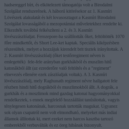
hadsereggel bírt, és elkötelezett támogatója volt a Birodalmi
Szolgálat rendszerének. A háború kitörésekor az 1. Kasmíri
Lövészek alakulatát és két lovasosztagot a Kasmíri Birodalmi
Szolgálat lovasságából a mezopotámiai műveletekhez rendelte ki.
Elkezdték továbbá felkészíteni a 2. és 3. Kasmíri
lövészzászlóaljat. Ferozepore-ba szállították őket, feltöltötték 1070
főre mindkettőt, és Short Lee-ket kaptak. Speciális kiképzésben
részesültek, melyet a hozzájuk kirendelt brit tisztek irányítottak. A
2. Kasmíri lövészzászlóalj (őket testőrregiment néven is
emlegették) fele-fele arányban gurkhákból és muszlim hitű
katonákból állt (az ezrederőre való feltöltés és a "regiment"
elnevezés ellenére ezek zászlóaljak voltak). A 3. Kasmíri
lövészzászlóalj, mely Raghunath regiment névre hallgatott fele
részben hindi hitű dográkból és muszlimokból állt. A dográk, a
gurkhák és a moszlimok mind gazdag katonai hagyományokkal
rendelkeztek, s ennek megfelelő hozzáállást tanúsítottak, vagyis
ténylegesen katonának, harcosnak tartották magukat. Ugyanez
sok olyan csapatról nem volt elmondható, melyeket más indiai
államok állítottak ki, mert ezeket nem harcos kasztba tartozó
emberekből verbuválták és ez öreg hibának bizonyult.