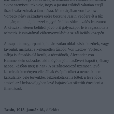
ekkor szembesültek vele, hogy a jassini erődből váratlan erejű
tűzzel válaszolnak a támadásra. Memoárjában von Lettow-
Vorbeck négy századnyi erőre becsülte Jassin védőerejét a tűz
alapján; mint tudjuk ezzel eggyel felülbecsülte a valós létszámot.
A kétszáz méteren belülről jövő brit golyózápor le is ragasztotta a
németek Jassin-irányú előrenyomulását a szizál kellős közepén.
A csapatok megtorpantak, határozatlan oldalazásba kezdtek, vagy
kivonták magukat a kellemetlen tűzből. Von Lettow-Vorbeck
stábja is támadás alá került, a törzsfőnök, Alexander von
Hammerstein százados, aki mögötte jött, haslövést kapott (néhány
nappal később meg is halt). A szizálfeldolozó üzemben levő
kasmíriak keményen ellenálltak és épületüket a németek nem
kalkulálták bele terveikbe. Jelzőrakétákat is lőttek a levegőbe,
amivel az Umba-völgyben levő bajtársakat sikerült értesíteni a
támadásról.
Jassin, 1915. január 18., délelőtt