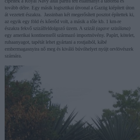
cipelték a Royal Navy által partra tett ellátmányt a táborba és
tovább délre. Egy másik logisztikai útvonal a Gaziig kiépített úton
át vezetett északra. Jassinban két megerősített posztot építettek ki,
az egyik egy föld és kőerőd volt, a másik a tőle kb. 1 km-re
északra fekvő szizálfeldolgozó üzem. A szizál
(agave szizálana)
egy amerikai kontinensről származó importnövény. Papírt, kötelet,
ruhaanyagot, tapétát lehet gyártani a rostjaiból, kábé
embermagasnyira nő meg és kiváló búvóhelyet nyújt orvlövészek
számára.