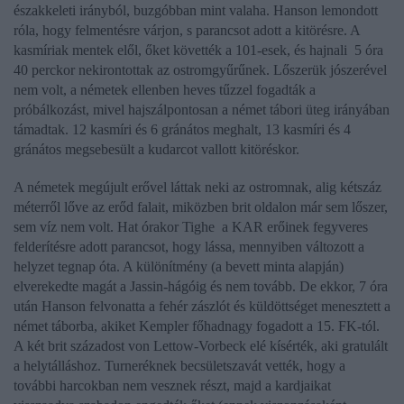
északkeleti irányból, buzgóbban mint valaha. Hanson lemondott
róla, hogy felmentésre várjon, s parancsot adott a kitörésre. A
kasmíriak mentek elől, őket követték a 101-esek, és hajnali 5 óra
40 perckor nekirontottak az ostromgyűrűnek. Lőszerük jószerével
nem volt, a németek ellenben heves tűzzel fogadták a
próbálkozást, mivel hajszálpontosan a német tábori üteg irányában
támadtak. 12 kasmíri és 6 gránátos meghalt, 13 kasmíri és 4
gránátos megsebesült a kudarcot vallott kitöréskor.
A németek megújult erővel láttak neki az ostromnak, alig kétszáz
méterről lőve az erőd falait, miközben brit oldalon már sem lőszer,
sem víz nem volt. Hat órakor Tighe a KAR erőinek fegyveres
felderítésre adott parancsot, hogy lássa, mennyiben változott a
helyzet tegnap óta. A különítmény (a bevett minta alapján)
elverekedte magát a Jassin-hágóig és nem tovább. De ekkor, 7 óra
után Hanson felvonatta a fehér zászlót és küldöttséget menesztett a
német táborba, akiket Kempler főhadnagy fogadott a 15. FK-tól.
A két brit századost von Lettow-Vorbeck elé kísérték, aki gratulált
a helytálláshoz. Turneréknek becsületszavát vették, hogy a
további harcokban nem vesznek részt, majd a kardjaikat