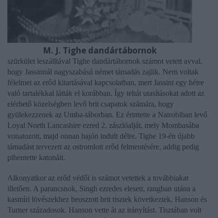
M. J. Tighe dandártábornok
szürkület leszálltával Tighe dandártábornok számot vetett avval,
hogy Jassinnál nagyszabású német támadás zajlik. Nem voltak
félelmei az erőd kitartásával kapcsolatban, mert Jassint egy hétre
való tartalékkal látták el korábban. Így tehát utasításokat adott az
elérhető közelségben levő brit csapatok számára, hogy
gyülekezzenek az Umba-táborban. Ez érintette a Nairobiban levő
Loyal North Lancashire ezred 2. zászlóalját, mely Mombasába
vonatozott, majd onnan hajón indult délre. Tighe 19-én újabb
támadást tervezett az ostromlott erőd felmentésére, addig pedig
pihentette katonáit.
Alkonyatkor az erőd védői is számot vetettek a továbbiakat
illetően. A parancsnok, Singh ezredes elesett, rangban utána a
kasmíri lövészekhez beosztott brit tisztek következtek, Hanson és
Turner századosok. Hanson vette át az irányítást. Tisztában volt