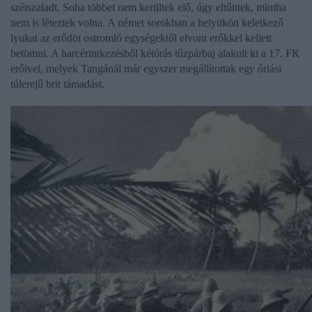
szétszaladt. Soha többet nem kerültek elő, úgy eltűntek, mintha
nem is léteztek volna. A német sorokban a helyükön keletkező
lyukat az erődöt ostromló egységektől elvont erőkkel kellett
betömni. A harcérintkezésből kétórás tűzpárbaj alakult ki a 17. FK
erőivel, melyek Tangánál már egyszer megállítottak egy óriási
túlerejű brit támadást.