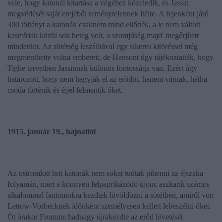
vele, hogy katonái kitartása a végéhez közeledik, és Jassin
megvédését saját erejéből reménytelennek ítélte. A fejenként járó
300 töltényt a katonák csaknem mind ellőtték, a le nem váltott
kasmíriak közül sok beteg volt, a szomjúság majd' megőrjített
mindenkit. Az sötétség leszálltával egy sikeres kitöréssel még
megmenthette volna embereit, de Hansont úgy tájékoztatták, hogy
Tighe terveiben Jassinnak különös fontossága van. Ezért úgy
határozott, hogy nem hagyják el az erődöt, hanem várnak, hátha
csoda történik és éjjel felmentik őket.
1915. január 19., hajnaltól
Az ostromlott brit katonák nem sokat tudtak pihenni az éjszaka
folyamán, mert a könnyen felpaprikázódó újonc aszkarik számos
alkalommal fantomokra kezdtek lövöldözni a sötétben, amiről von
Lettow-Vorbecknek időnként személyesen kellett lebeszélni őket.
Öt órakor Fromme hadnagy újrakezdte az erőd lövetését