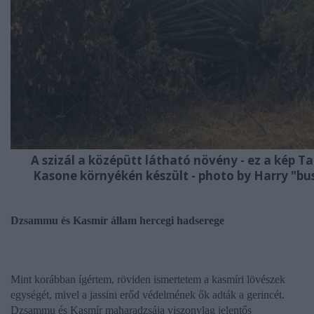
A szizál a középütt látható növény - ez a kép T
Kasone környékén készült - photo by Harry "bus
Dzsammu és Kasmír állam hercegi hadserege
Mint korábban ígértem, röviden ismertetem a kasmíri lövészek
egységét, mivel a jassini erőd védelmének ők adták a gerincét.
Dzsammu és Kasmír maharadzsája viszonylag jelentős