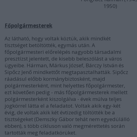
1950)
Főpolgármesterek
Az látható, hogy voltak köztük, akik mindkét
tisztséget betöltötték, egymás után. A
főpolgármesteri előrelépés nagyobb társadalmi
presztízst jelentett, de kisebb beleszólást a város
ügyeibe. Hárman, Márkus József, Bárczy István és
Sipőcz Jenő mindkettőt megtapasztalhatták. Sipőcz
ráadásul előbb kormánybiztosként, majd
polgármesterként, mint helyettes főpolgármester,
ezt követően pedig - más főpolgármesterek mellett
polgármesterként kiszolgálva - évek múlva teljes
jogkörrel látta el a feladatot. Voltak akik egy-két
évig, de voltak akik két évtizedig töltötték be a
tisztségeket (Demszky Gábor tehát nem egyedülálló
ebben), s több cikluson való megmérettetés során
tartották meg feladatkörüket.