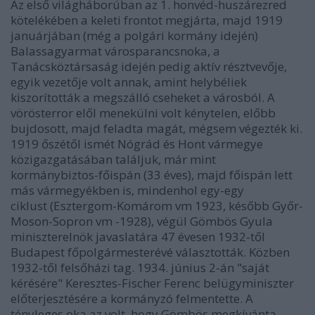
Az első világháborúban az 1. honvéd-huszárezred
kötelékében a keleti frontot megjárta, majd 1919
januárjában (még a polgári kormány idején)
Balassagyarmat városparancsnoka, a
Tanácsköztársaság idején pedig aktív résztvevője,
egyik vezetője volt annak, amint helybéliek
kiszorították a megszálló cseheket a városból. A
vörösterror elől menekülni volt kénytelen, előbb
bujdosott, majd feladta magát, mégsem végezték ki.
1919 őszétől ismét Nógrád és Hont vármegye
közigazgatásában találjuk, már mint
kormánybiztos-főispán (33 éves), majd főispán lett
más vármegyékben is, mindenhol egy-egy
ciklust (Esztergom-Komárom vm 1923, később Győr-
Moson-Sopron vm -1928), végül Gömbös Gyula
miniszterelnök javaslatára 47 évesen 1932-től
Budapest főpolgármesterévé választották. Közben
1932-től felsőházi tag. 1934. június 2-án "saját
kérésére" Keresztes-Fischer Ferenc belügyminiszter
előterjesztésére a kormányzó felmentette. A
tényleges oka az volt, hogy Gömbös megkívánta