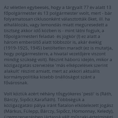
Az véletlen egybeesés, hogy a tárgyalt 77 év alatt 13
főpolgármester és 13 polgármester vvolt, mert - bár
folyamatosan ciklusonként választották őket, ill. ha
elhalálozás, vagy lemondás miatt megüresedett a
tisztség akkor idő közben is - mint látni fogjuk, a
főpolgármesteri feladat- és jogkör (!) ez alatt a
három emberöltő alatt többször is, akár évekig
(1919-1925, 1945) betöltetlen maradt (ez is mutatja,
hogy polgármesterre, a hivatal vezetőjére viszont
mindig szükség volt). Részint háború idején, mikor a
közigazgatás szervezése 'más elképzelések szerint
alakult' részint amiatt, mert az akkori aktuális
kormánypolitika kisebb önállóságot szánt a
fővárosnak.
Volt köztük azért néhány tősgyökeres 'pesti' is (Ráth,
Bárczy, Sipőcz,Karafiáth). Többségük a
közigazgatási pálya iránt fiatalon elkötelezett jogász
(Márkus, Fülepp, Bárczy, Sipőcz, Homonnay, Keledy),
üzemszervezésben jártassá vált műszaki-értelmiségi