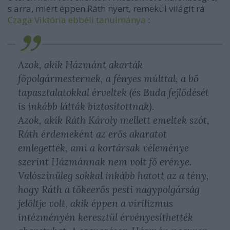
s arra, miért éppen Ráth nyert, remekül világít rá
Czaga Viktória ebbéli tanulmánya
:
Azok, akik Házmánt akarták
főpolgármesternek, a fényes múlttal, a bő
tapasztalatokkal érveltek (és Buda fejlődését
is inkább látták biztosítottnak).
Azok, akik Ráth Károly mellett emeltek szót,
Ráth érdemeként az erős akaratot
emlegették, ami a kortársak véleménye
szerint Házmánnak nem volt fő erénye.
Valószínűleg sokkal inkább hatott az a tény,
hogy Ráth a tőkeerős pesti nagypolgárság
jelöltje volt, akik éppen a virilizmus
intézményén keresztül érvényesíthették