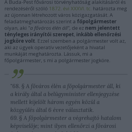
A Buda-Pest fővárosi törvényhatóság alakitásáról és
rendezéséről szóló
1872. évi XXXVI. tc.
határozta meg
az újonnan létrehozott város közigazgatását. A
feladatmeghatározás szerint a
főpolgármester
olyan, aki
"a főváros élén áll",
de ez
nem jelentett
tényleges irányítói szerepet
,
inkább ellenőrzési
jogköre volt
. Ezzel szemben a polgármester volt az,
aki az ügyek operatív vezetőjeként a hivatal
munkáját meghatározta. Lássuk, mi a
főpolgármester, s mi a polgármester jogköre.
"68. § A főváros élén a főpolgármester áll, ki
a király által a belügyminister ellenjegyzése
mellett kijelölt három egyén közül a
közgyülés által 6 évre választatik.
69. § A főpolgármester a végrehajtó hatalom
képviselője; mint ilyen ellenőrzi a fővárosi