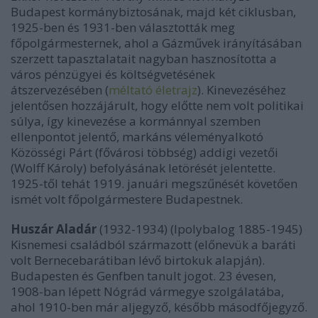
Budapest kormánybiztosának, majd két ciklusban,
1925-ben és 1931-ben választották meg
főpolgármesternek, ahol a Gázművek irányításában
szerzett tapasztalatait nagyban hasznosította a
város pénzügyei és költségvetésének
átszervezésében (
méltató életrajz
). Kinevezéséhez
jelentősen hozzájárult, hogy előtte nem volt politikai
súlya, így kinevezése a kormánnyal szemben
ellenpontot jelentő, markáns véleményalkotó
Közösségi Párt (fővárosi többség) addigi vezetői
(Wolff Károly) befolyásának letörését jelentette.
1925-től tehát 1919. januári megszűnését követően
ismét volt főpolgármestere Budapestnek.
Huszár Aladár
(1932-1934) (Ipolybalog 1885-1945)
Kisnemesi családból származott (előnevük a baráti
volt Bernecebarátiban lévő birtokuk alapján).
Budapesten és Genfben tanult jogot. 23 évesen,
1908-ban lépett Nógrád vármegye szolgálatába,
ahol 1910-ben már aljegyző, később másodfőjegyző.