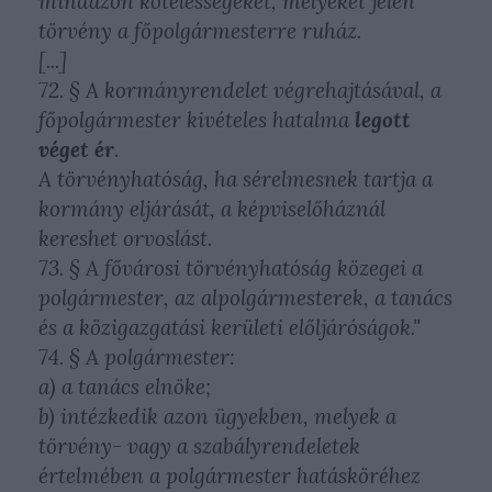
mindazon kötelességeket, melyeket jelen
törvény a főpolgármesterre ruház.
[...]
72. § A kormányrendelet végrehajtásával, a
főpolgármester kivételes hatalma
legott
véget ér
.
A törvényhatóság, ha sérelmesnek tartja a
kormány eljárását, a képviselőháznál
kereshet orvoslást.
73. § A fővárosi törvényhatóság közegei a
polgármester, az alpolgármesterek, a tanács
és a közigazgatási kerületi előljáróságok."
74. § A polgármester:
a) a tanács elnöke;
b) intézkedik azon ügyekben, melyek a
törvény- vagy a szabályrendeletek
értelmében a polgármester hatásköréhez