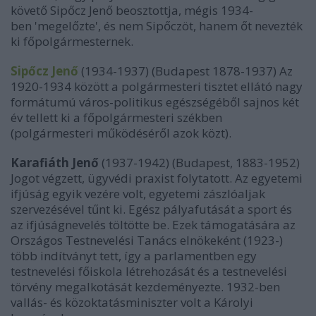
követő Sipőcz Jenő beosztottja, mégis 1934-
ben 'megelőzte', és nem Sipőczöt, hanem őt nevezték
ki főpolgármesternek.
Sipőcz Jenő
(1934-1937) (Budapest 1878-1937) Az
1920-1934 között a polgármesteri tisztet ellátó nagy
formátumú város-politikus egészségéből sajnos két
év tellett ki a főpolgármesteri székben
(polgármesteri működéséről azok közt).
Karafiáth Jenő
(1937-1942) (Budapest, 1883-1952)
Jogot végzett, ügyvédi praxist folytatott. Az egyetemi
ifjúság egyik vezére volt, egyetemi zászlóaljak
szervezésével tűnt ki. Egész pályafutását a sport és
az ifjúságnevelés töltötte be. Ezek támogatására az
Országos Testnevelési Tanács elnökeként (1923-)
több indítványt tett, így a parlamentben egy
testnevelési főiskola létrehozását és a testnevelési
törvény megalkotását kezdeményezte. 1932-ben
vallás- és közoktatásminiszter volt a Károlyi