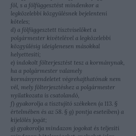
föl, s a fölfüggesztést mindenkor a
legközelebbi közgyülésnek bejelenteni
köteles;
d) a fölfüggesztett tisztviselőket a
polgármester kivételével a legközelebbi
közgyülésig ideiglenesen másokkal
helyettesiti;
e) indokolt fölterjesztést tesz a kormánynak,
ha a polgármester valamely
kormányrendeletet végrehajthatónak nem
vél, mely fölterjesztéshez a polgármester
nyilatkozata is csatolandó,
f) gyakorolja a tisztujitó székeken (a 113. §
értelmében és az 58. § g) pontja eseteiben) a
kijelölés jogát;
g) gyakorolja mindazon jogokat és teljesiti