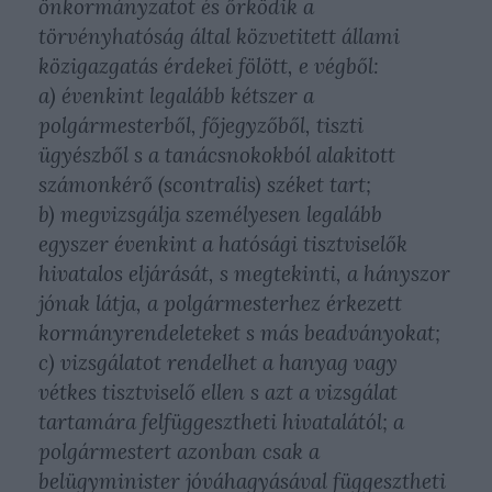
önkormányzatot és őrködik a
törvényhatóság által közvetitett állami
közigazgatás érdekei fölött, e végből:
a) évenkint legalább kétszer a
polgármesterből, főjegyzőből, tiszti
ügyészből s a tanácsnokokból alakitott
számonkérő (scontralis) széket tart;
b) megvizsgálja személyesen legalább
egyszer évenkint a hatósági tisztviselők
hivatalos eljárását, s megtekinti, a hányszor
jónak látja, a polgármesterhez érkezett
kormányrendeleteket s más beadványokat;
c) vizsgálatot rendelhet a hanyag vagy
vétkes tisztviselő ellen s azt a vizsgálat
tartamára felfüggesztheti hivatalától; a
polgármestert azonban csak a
belügyminister jóváhagyásával függesztheti