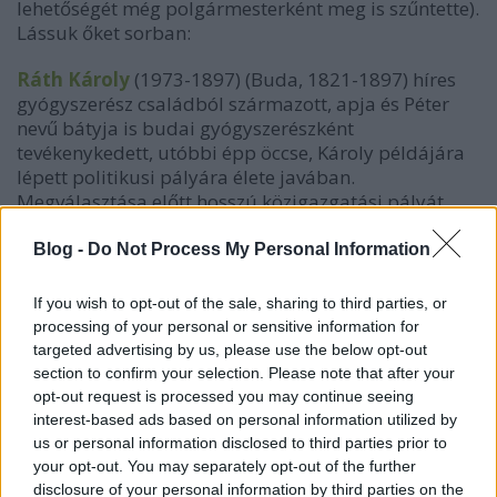
lehetőségét még polgármesterként meg is szűntette).
Lássuk őket sorban:
Ráth Károly
(1973-1897) (Buda, 1821-1897) híres
gyógyszerész családból származott, apja és Péter
nevű bátyja is budai gyógyszerészként
tevékenykedett, utóbbi épp öccse, Károly példájára
lépett politikusi pályára élete javában.
Megválasztása előtt hosszú közigazgatási pályát
futott be, nem közvetlenül közigazgatási
hivatalokban, hanem táblai jegyzőként, majd a
Blog -
Do Not Process My Personal Information
váltótörvényszéken, később városi képviselőként.
1860-tól az országbírói értekezlet tagja,
If you wish to opt-out of the sale, sharing to third parties, or
törvényalkotásban vett részt, kodifikálásban. Később
processing of your personal or sensitive information for
a követválasztások kapcsán a fővárosi központi
targeted advertising by us, please use the below opt-out
választmányi jegyzőjeként működött (ma ez a
section to confirm your selection. Please note that after your
Választási iroda). Majd ismét városi képviselő, 1867-
opt-out request is processed you may continue seeing
től pedig Józsefváros országgyűlési képviselője.
interest-based ads based on personal information utilized by
1873-ban az első főpolgármester választásból a
us or personal information disclosed to third parties prior to
your opt-out. You may separately opt-out of the further
három jelölt Ráth, akkoriban a pesti Ítélőtábla
disclosure of your personal information by third parties on the
alelnöke, Házmán Ferenc, Buda akkori (utolsó)