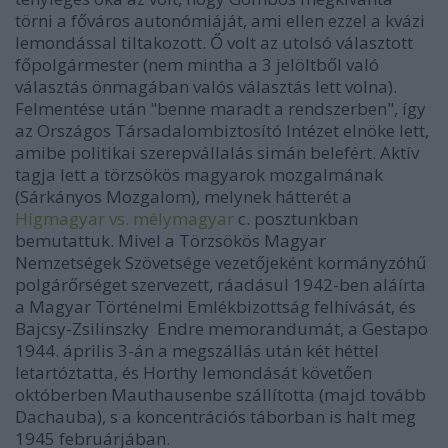
törni a főváros autonómiáját, ami ellen ezzel a kvázi
lemondással tiltakozott. Ő volt az utolsó választott
főpolgármester (nem mintha a 3 jelöltből való
választás önmagában valós választás lett volna).
Felmentése után "benne maradt a rendszerben", így
az Országos Társadalombiztosító Intézet elnöke lett,
amibe politikai szerepvállalás simán belefért. Aktív
tagja lett a törzsökös magyarok mozgalmának
(Sárkányos Mozgalom), melynek hátterét a
Hígmagyar vs. mélymagyar
c. posztunkban
bemutattuk. Mivel a Törzsökös Magyar
Nemzetségek Szövetsége vezetőjeként kormányzóhű
polgárőrséget szervezett, ráadásul 1942-ben aláírta
a Magyar Történelmi Emlékbizottság felhívását, és
Bajcsy-Zsilinszky Endre memorandumát, a Gestapo
1944. április 3-án a megszállás után két héttel
letartóztatta, és Horthy lemondását követően
októberben Mauthausenbe szállította (majd tovább
Dachauba), s a koncentrációs táborban is halt meg
1945 februárjában.