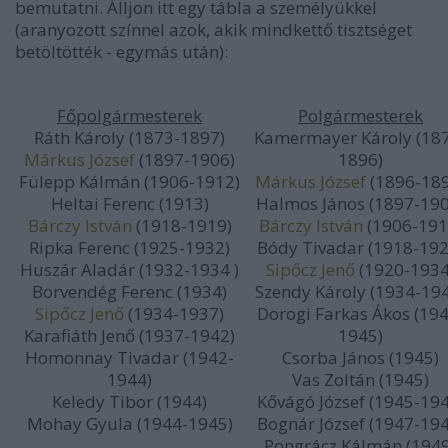
bemutatni. Álljon itt egy tábla a személyükkel
(aranyozott színnel azok, akik mindkettő tisztséget
betöltötték - egymás után):
Főpolgármesterek
Polgármesterek
Ráth Károly (1873-1897)
Kamermayer Károly (18
Márkus József
(
1897-1906)
1896)
Fülepp Kálmán (1906-1912)
Márkus József
(1896-18
Heltai Ferenc (1913)
Halmos János (1897-190
Bárczy István
(1918-1919)
Bárczy István
(1906-191
Ripka Ferenc (1925-1932)
Bódy Tivadar (1918-192
Huszár Aladár (1932-1934 )
Sipőcz Jenő
(1920-1934
Borvendég Ferenc (1934)
Szendy Károly (1934-19
Sipőcz Jenő
(1934-1937)
Dorogi Farkas Ákos (194
Karafiáth Jenő (1937-1942)
1945)
Homonnay Tivadar (1942-
Csorba János (1945)
1944)
Vas Zoltán (1945)
Keledy Tibor (1944)
Kővágó József (1945-194
Mohay Gyula (1944-1945)
Bognár József (1947-194
Pongrácz Kálmán (194