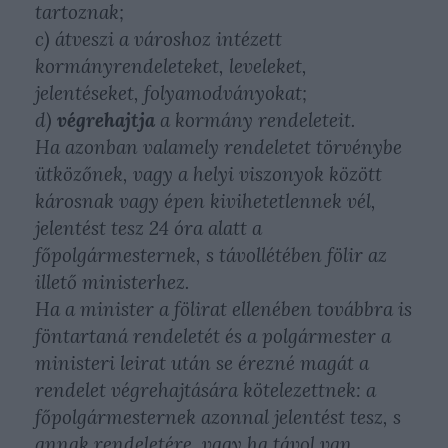
tartoznak;
c) átveszi a városhoz intézett
kormányrendeleteket, leveleket,
jelentéseket, folyamodványokat;
d)
végrehajtja
a kormány rendeleteit.
Ha azonban valamely rendeletet törvénybe
ütközőnek, vagy a helyi viszonyok között
károsnak vagy épen kivihetetlennek vél,
jelentést tesz 24 óra alatt a
főpolgármesternek, s távollétében fölir az
illető ministerhez.
Ha a minister a fölirat ellenében továbbra is
föntartaná rendeletét és a polgármester a
ministeri leirat után se érezné magát a
rendelet végrehajtására kötelezettnek: a
főpolgármesternek azonnal jelentést tesz, s
annak rendeletére, vagy ha távol van,