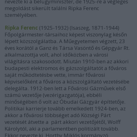
nevezte ki a belügyminiszter, de 1925-re a végleges
megoldást sikerült találni Ripka Ferenc
személyében.
Ripka Ferenc
(1925-1932) (Isaszeg, 1871-1944)
Főpolgármester-társaihoz képest viszonylag későn
lépett közszolgálatba. A Műegyetemen végzett, 23
éves korától a Ganz és Társa Vasöntő és Gépgyár Rt.
alkalmazottja volt, ahol időközben a városi
világításra szakosodott. Miután 1910-ben az akkori
budapesti elektromos és gázszolgáltatót a főváros
saját működtetésbe vette, immár fővárosi
képviselőként a főváros a közszolgáltató vezetésébe
delegálta. 1912-ben lett a Fővárosi Gázművek első
számú vezetője (vezérigazgatója), ebbéli
minőségében ő volt az Óbudai Gázgyár építtetője.
Politikai karrierje tovább emelkedett 1924-ben, az
akkor a fővárosi többséget adó Községi Párt
vezetését átvette a párt akkori vezetőjétől, Wolff
Károlytól, aki a parlamentben politizált tovább.
Ekkor nevezte ki Horthy Miklós kormányzó