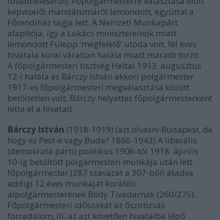
továbbéléséről). Főpolgármesterré választása előtt
képviselői mandátumáról lemondott, egyúttal a
Főrendiház tagja lett. A Nemzeti Munkapárt
alapítója, így a Lukács miniszterelnök miatt
lemondott Fülepp 'megfelelő' utóda volt, fél éves
hivatala korai váratlan halála miatt maradt torzó.
A főpolgármesteri tisztség Heltai 1913. augusztus
12-i halála és Bárczy István akkori polgármester
1917-es főpolgármesteri megválasztása között
betöltetlen volt, Bárczy helyettes főpolgármesterként
letta el a hivatalt.
Bárczy István
(1918-1919) (azt olvasni Budapest, de
hogy ez Pest-e vagy Buda? 1866-1943) A liberális
(demokrata párti) politikus 1906-tól 1918. április
10-ig betöltött polgármesteri munkája után lett
főpolgármester (287 szavazat a 307-ből) átadva
addigi 12 éves munkáját korábbi
alpolgármesterének Bódy Tivadarnak (260/275).
Főpolgármesteri időszakát az őszirózsás
forradalom, ill. az azt követően hivatalba lépő