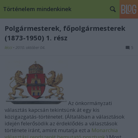
Történelem mindenkinek
Polgármesterek, főpolgármesterek
(1873-1950) 1. rész
lécci
•
2010. október 04.
5
Az önkormányzati
választás kapcsán tekintsünk át egy kis
közigazgatás-történetet. (Általában a választások
idején felerősödik az érdeklődés a választások
története iránt, amint mutatja ezt a
Monarchia
választási rendszerét bemutató posztunk
.) Most