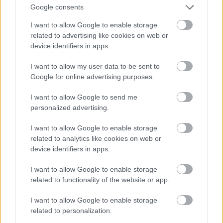
Google consents
"Ki lesz Budapest főpolgármestere? Ez
I want to allow Google to enable storage
ugyan nem valami tág keretű kérdés, mert
related to advertising like cookies on web or
a belügyminiszter pecsételt levelében csak
device identifiers in apps.
három jelölt neve rejtőzik, s ismeretes mind
I want to allow my user data to be sent to
a három; de annál határozottabban két
Google for online advertising purposes.
irányba szóló kérdés, mert kategorice így
szól: Ráth vagy Házmán? A harmadik jelölt
I want to allow Google to send me
personalized advertising.
(Havas Sándor) csak a hagyományos
hármas szám kiegészítéséül marad,
I want to allow Google to enable storage
csöndben és érintetlen tiszteletben. Mind
related to analytics like cookies on web or
device identifiers in apps.
Ráth Károlynak, mind Budaváros legutolsó
polgármesterének, Házmán Ferencznek
I want to allow Google to enable storage
tekintélyes pártja van a városi képviselet
related to functionality of the website or app.
tagjai közt, melyek az utóbbi napokban
I want to allow Google to enable storage
minden este gyűléseztek, s jelöltjük mellett
related to personalization.
tömör állást foglaltak el, ugy hogy a diadalt