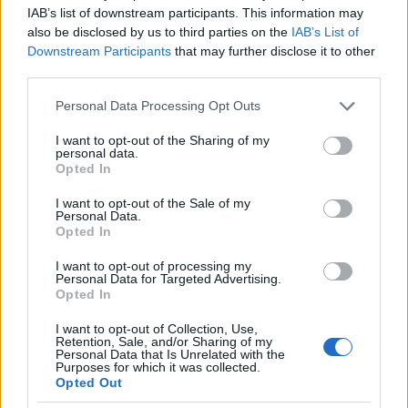
IAB’s list of downstream participants. This information may
polgármestere és Havas Sándor honvédelmi
also be disclosed by us to third parties on the
IAB’s List of
miniszteri tanácsos volt. Ráth (209 szavazat)
Downstream Participants
that may further disclose it to other
viszonylag erős versenyben nyert
Házmán előtt
(169
third parties.
szavazat), aki maga is nagy formátumú
várospolitikus volt. Ő kezdeményezte még az
Please note that this website/app uses one or more Google
Personal Data Processing Opt Outs
1847/48-as országgyűlésen először Pest és Buda
services and may gather and store information including but
egyesítését. A Szemere-kormány
not limited to your visit or usage behaviour. You may click to
I want to opt-out of the Sharing of my
personal data.
kormánytisztviselője volt, követte Kossuthot
grant or deny consent to Google and its third-party tags to
Opted In
törökörszági emigrációjába (majd 1851-ben
use your data for below specified purposes in below Google
Amerikában telepedett le), de előtte segített
consent section.
I want to opt-out of the Sale of my
Szemerének az Orsova melletti egyik füzesben
Personal Data.
Opted In
elrejteni a koronaékszereket. A kiegyezést követően
tért haza, Buda polgármesterének választotta, s
I want to opt-out of processing my
jelölte az uralkodó főpolgármesternek is, de ott a
Personal Data for Targeted Advertising.
Opted In
pesti Ráthot fogadták el a képviselők (Pest akkori
polgármestere Szentkirályi Mór volt). A választásról
I want to opt-out of Collection, Use,
a Vasárnapi Újság 1873/43. október 26-i száma
Retention, Sale, and/or Sharing of my
Personal Data that Is Unrelated with the
számol be.
Purposes for which it was collected.
Opted Out