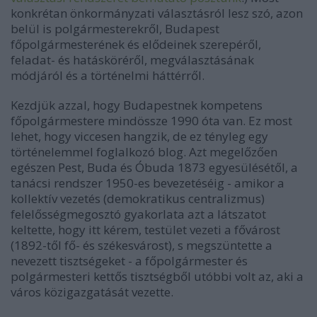
konkrétan önkormányzati választásról lesz szó, azon
belül is polgármesterekről, Budapest
főpolgármesterének és elődeinek szerepéről,
feladat- és hatásköréről, megválasztásának
módjáról és a történelmi háttérről.
Kezdjük azzal, hogy Budapestnek kompetens
főpolgármestere mindössze 1990 óta van. Ez most
lehet, hogy viccesen hangzik, de ez tényleg egy
történelemmel foglalkozó blog. Azt megelőzően
egészen Pest, Buda és Óbuda 1873 egyesülésétől, a
tanácsi rendszer 1950-es bevezetéséig - amikor a
kollektív vezetés (demokratikus centralizmus)
felelősségmegosztó gyakorlata azt a látszatot
keltette, hogy itt kérem, testület vezeti a fővárost
(1892-től fő- és székesvárost), s megszüntette a
nevezett tisztségeket - a főpolgármester és
polgármesteri kettős tisztségből utóbbi volt az, aki a
város közigazgatását vezette.