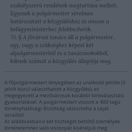
szabályszerü rendének megtartása mellett.
Egyesek a polgármester sérelmes
határozatait a közgyüléshez és onnan a
belügyministerhez felebbezhetik.
75. § A fővárosi tanács áll a polgármester,
egy, vagy a szükséghez képest két
alpolgármesterből és a tanácsnokokból,
kiknek számát a közgyülés állapitja meg.
A főpolgármestert lényegében az uralkodó jelölte (3
jelölt közül választhatott a Közgyűlés), ez
megegyezett a mezővárosok korábbi bíróválasztási
gyakorlatával. A polgármestert viszont a 400 tagú
törvényhatósági Bizottság választotta a saját
soraiból.
Az alábbiakban e két tisztséget betöltő személyek
történelemhez való viszonyát kíséreljük meg