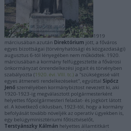
1919
márciusában azután
Direktórium
jött, a főváros
egyes bizottságai (törvényhatósági és közgazdasági)
augusztus 6-tól lényegében nem működtek. 1920.
márciusában a kormány felfüggesztette a fővárosi
önkormányzat önrendelkezési jogait és törvényben
szabályozta (
1920. évi. VIII. tc.)
a "szükségessé vált
egyes átmeneti rendelkezéseket", egyúttal
Sipőcz
Jenő
személyében kormánybiztost nevezett ki, aki
1920-1923-ig megválasztott polgármesterként
helyettes főpolgármesteri feladat- és jogkört látott
el. A következő ciklusban, 1923-tól, hogy a kormány
befolyását tovább növeljék az operatív ügyekben is,
egy belügyminisztériumi főtisztviselőt,
Terstyánszky
Kálmán
helyettes államtitkárt