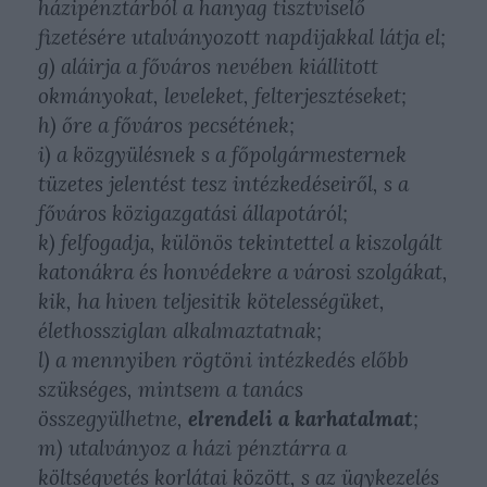
házipénztárból a hanyag tisztviselő
fizetésére utalványozott napdijakkal látja el;
g) aláirja a főváros nevében kiállitott
okmányokat, leveleket, felterjesztéseket;
h) őre a főváros pecsétének;
i) a közgyülésnek s a főpolgármesternek
tüzetes jelentést tesz intézkedéseiről, s a
főváros közigazgatási állapotáról;
k) felfogadja, különös tekintettel a kiszolgált
katonákra és honvédekre a városi szolgákat,
kik, ha hiven teljesitik kötelességüket,
élethossziglan alkalmaztatnak;
l) a mennyiben rögtöni intézkedés előbb
szükséges, mintsem a tanács
összegyülhetne,
elrendeli a karhatalmat
;
m) utalványoz a házi pénztárra a
költségvetés korlátai között, s az ügykezelés