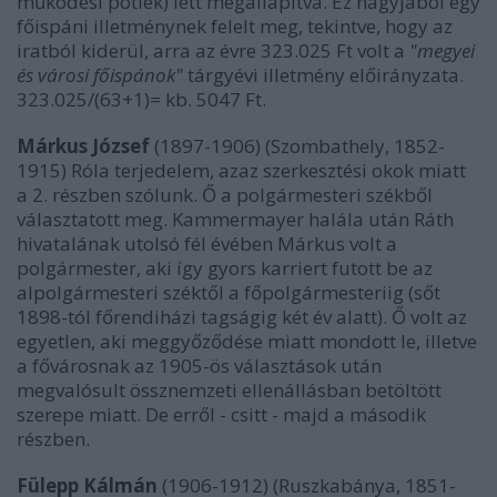
működési pótlék) lett megállapítva. Ez nagyjából egy
főispáni illetménynek felelt meg, tekintve, hogy az
iratból kiderül, arra az évre 323.025 Ft volt a
"megyei
és városi főispánok"
tárgyévi illetmény előirányzata.
323.025/(63+1)= kb. 5047 Ft.
Márkus József
(1897-1906) (Szombathely, 1852-
1915) Róla terjedelem, azaz szerkesztési okok miatt
a 2. részben szólunk. Ő a polgármesteri székből
választatott meg. Kammermayer halála után Ráth
hivatalának utolsó fél évében Márkus volt a
polgármester, aki így gyors karriert futott be az
alpolgármesteri széktől a főpolgármesteriig (sőt
1898-tól főrendiházi tagságig két év alatt). Ő volt az
egyetlen, aki meggyőződése miatt mondott le, illetve
a fővárosnak az 1905-ös választások után
megvalósult össznemzeti ellenállásban betöltött
szerepe miatt. De erről - csitt - majd a második
részben.
Fülepp Kálmán
(1906-1912) (Ruszkabánya, 1851-