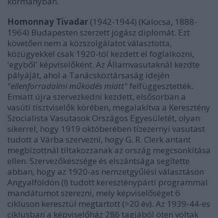
kormányban.
Homonnay Tivadar
(1942-1944) (Kalocsa, 1888-
1964) Budapesten szerzett jogász diplomát. Ezt
követően nem a közszolgálatot választotta,
közügyekkel csak 1920-tól kezdett el foglalkozni,
'egyből' képviselőként. Az Államvasutaknál kezdte
pályáját, ahol a Tanácsköztársaság idején
"ellenforradalmi működés miatt"
felfüggesztették.
Emiatt újra szervezkedni kezdett, elsősorban a
vasúti tisztviselők körében, megalakítva a Keresztény
Szocialista Vasutasok Országos Egyesületét, olyan
sikerrel, hogy 1919 októberében tízezernyi vasutast
tudott a Várba szervezni, hogy G. R. Clerk antant
megbízottnál tiltakozzanak az ország megcsonkítása
ellen. Szervezőkészsége és elszántsága segítette
abban, hogy az 1920-as nemzetgyűlési választáson
Angyalföldön (!) tudott kereszténypárti programmal
mandátumot szerezni, mely képviselőséget 6
cikluson keresztül megtartott (>20 év). Az 1939-44-es
ciklusban a képviselőház 286 tagjából öten voltak