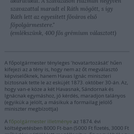
akaratukat. A szavazáson Házmán negyven
szavazattal maradt el Ráth mögött, s így
Ráth lett az egyesített főváros első
főpolgármestere."
(emlékszünk, 400 fős grémium választott)
A főpolgármester tényleges 'hovatartozását' hűen
kifejezi az a tény is, hogy nem az őt megválasztó
képviselőknek, hanem Havas Ignác miniszteri
biztosnak tette le az esküjét 1873. október 30-án. Az,
hogy van-e köze a két Havasnak, Sándornak és
Ignácnak egymáshoz, jó kérdés, maradjon talányos
(egyikük a jelölt, a másikuk a formailag jelölő
miniszter megbízottja)
A
főpolgármester illetménye
az 1874. évi
költségvetésben 8000 Ft-ban (5000 Ft fizetés, 3000 Ft