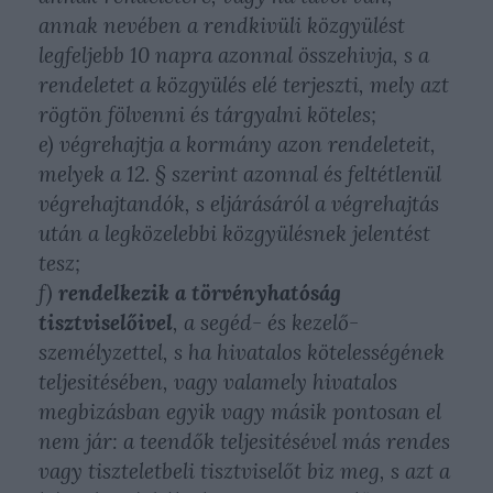
annak nevében a rendkivüli közgyülést
legfeljebb 10 napra azonnal összehivja, s a
rendeletet a közgyülés elé terjeszti, mely azt
rögtön fölvenni és tárgyalni köteles;
e) végrehajtja a kormány azon rendeleteit,
melyek a 12. § szerint azonnal és feltétlenül
végrehajtandók, s eljárásáról a végrehajtás
után a legközelebbi közgyülésnek jelentést
tesz;
f)
rendelkezik a törvényhatóság
tisztviselőivel
, a segéd- és kezelő-
személyzettel, s ha hivatalos kötelességének
teljesitésében, vagy valamely hivatalos
megbizásban egyik vagy másik pontosan el
nem jár: a teendők teljesitésével más rendes
vagy tiszteletbeli tisztviselőt biz meg, s azt a