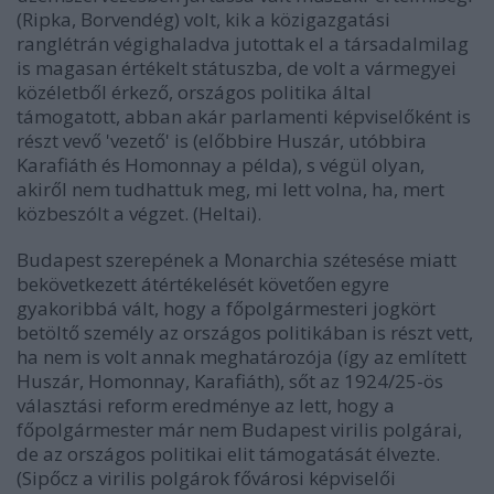
(Ripka, Borvendég) volt, kik a közigazgatási
ranglétrán végighaladva jutottak el a társadalmilag
is magasan értékelt státuszba, de volt a vármegyei
közéletből érkező, országos politika által
támogatott, abban akár parlamenti képviselőként is
részt vevő 'vezető' is (előbbire Huszár, utóbbira
Karafiáth és Homonnay a példa), s végül olyan,
akiről nem tudhattuk meg, mi lett volna, ha, mert
közbeszólt a végzet. (Heltai).
Budapest szerepének a Monarchia szétesése miatt
bekövetkezett átértékelését követően egyre
gyakoribbá vált, hogy a főpolgármesteri jogkört
betöltő személy az országos politikában is részt vett,
ha nem is volt annak meghatározója (így az említett
Huszár, Homonnay, Karafiáth), sőt az 1924/25-ös
választási reform eredménye az lett, hogy a
főpolgármester már nem Budapest virilis polgárai,
de az országos politikai elit támogatását élvezte.
(Sipőcz a virilis polgárok fővárosi képviselői