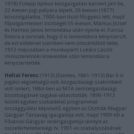
1918) Fülepp tipikus közigazgatási karriert járt be,
22 évesen jogi pályára lépett, 26 évesen (1877)
közszolgálatba. 1900-ban tiszti főügyész lett, majd
főpolgármesteri tisztségét 55 évesen, Márkus József
és Halmos János lemondása után nyerte el. Furcsa
fintora a sorsnak, hogy ő is lemondásra kényszerült,
de ezt elődeivel szemben nem önszántából tette,
1912 májusában a munkapárti Lukács László
miniszterelnöki kinevezése után lemondásra
kényszerítették.
Heltai Ferenc
(1913) (Szentes, 1861-1913) Bár ő is
jogász végzettségű volt, közgazdasági szakíróként
volt ismert, 1884-ben az MTA nemzetgazdasági
bizottságának tagjává választották. 1896-1913
között egyben szabadelvű programmal
országgyűlési képviselő, egyben az Osztrák-Magyar
Gázgyár Társaság igazgatója volt, majd 1909-től a
Fővárosi Gázgyár vezérigazgatója (ennyit az
összeférhetetlenségi tv. 1901-es szabályozásának