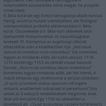
notariusként azonosította volna magát, ha püspöki
címet viselt.
II. Béla korának egy fontos támogatója akadt Konrad
Heilig, ausztriai kutató személyében, aki filológiai
szempontokkal próbálta alátámasztani II. Béla
korát. Összevetette a II. Béla-kori oklevelek latin
nyelvezetét Anonymuséval, és hasonlóságokat
keresett. Pl. Anonymus az augsburgi ütközet
elbeszélése után a következőket írja: „Sed istud
notum sit omnibus scire volentibus” (De ismeretes
legyen az mindenki előtt, aki tudni akarja). 1118-
1210 között egy 1153-as oklevél mutat hasonló
formát: „Notum sit omnibus deum timentibus”
(Ismeretes legyen mindenki előtt, aki féli Istent). A
másik kifejezés egy átokforuma a vérszerződésben:
„Si quis juramenti statua ipsorum infringere
voluerit, anathemati subiaceat in perpetuum” (Ha
valaki az ő esküjük rendelkezéseit megtörné, örök
átok alá kerüljön) Egy 1156-os oklevélben a
következő áll: „Quod quicunque cassare temptaverit,