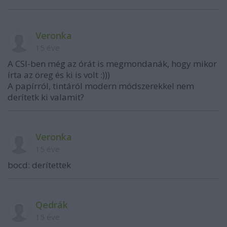
Veronka
15 éve
A CSI-ben még az órát is megmondanák, hogy mikor
írta az öreg és ki is volt :)))
A papírról, tintáról modern módszerekkel nem
derítetk ki valamit?
Veronka
15 éve
bocd: derítettek
Qedrák
15 éve