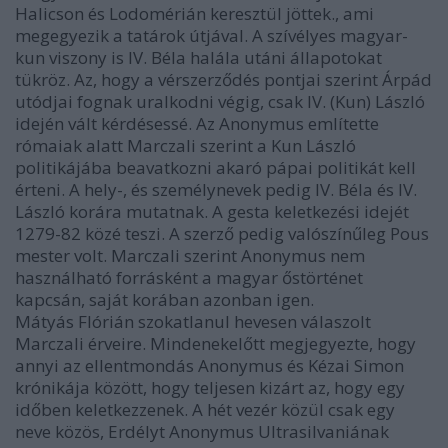
Halicson és Lodomérián keresztül jöttek., ami
megegyezik a tatárok útjával. A szívélyes magyar-
kun viszony is IV. Béla halála utáni állapotokat
tükröz. Az, hogy a vérszerződés pontjai szerint Árpád
utódjai fognak uralkodni végig, csak IV. (Kun) László
idején vált kérdésessé. Az Anonymus említette
rómaiak alatt Marczali szerint a Kun László
politikájába beavatkozni akaró pápai politikát kell
érteni. A hely-, és személynevek pedig IV. Béla és IV.
László korára mutatnak. A gesta keletkezési idejét
1279-82 közé teszi. A szerző pedig valószínűleg Pous
mester volt. Marczali szerint Anonymus nem
használható forrásként a magyar őstörténet
kapcsán, saját korában azonban igen.
Mátyás Flórián szokatlanul hevesen válaszolt
Marczali érveire. Mindenekelőtt megjegyezte, hogy
annyi az ellentmondás Anonymus és Kézai Simon
krónikája között, hogy teljesen kizárt az, hogy egy
időben keletkezzenek. A hét vezér közül csak egy
neve közös, Erdélyt Anonymus Ultrasilvaniának