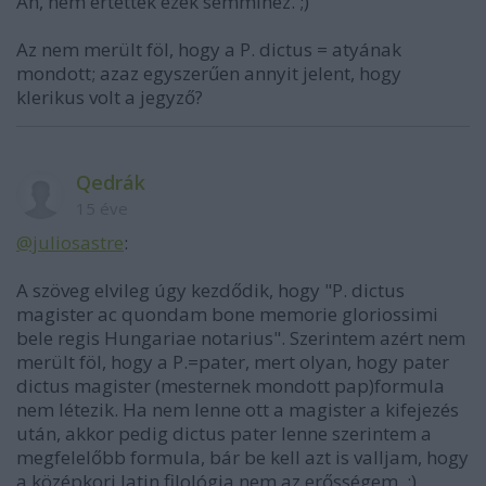
Áh, nem értettek ezek semmihez. ;)
Az nem merült föl, hogy a P. dictus = atyának
mondott; azaz egyszerűen annyit jelent, hogy
klerikus volt a jegyző?
Qedrák
15 éve
@juliosastre
:
A szöveg elvileg úgy kezdődik, hogy "P. dictus
magister ac quondam bone memorie gloriossimi
bele regis Hungariae notarius". Szerintem azért nem
merült föl, hogy a P.=pater, mert olyan, hogy pater
dictus magister (mesternek mondott pap)formula
nem létezik. Ha nem lenne ott a magister a kifejezés
után, akkor pedig dictus pater lenne szerintem a
megfelelőbb formula, bár be kell azt is valljam, hogy
a középkori latin filológia nem az erősségem. :)