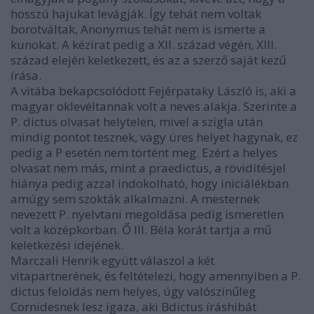
hosszú hajukat levágják. Így tehát nem voltak
borotváltak, Anonymus tehát nem is ismerte a
kunokat. A kézirat pedig a XII. század végén, XIII.
század elején keletkezett, és az a szerző saját kezű
írása.
A vitába bekapcsolódott Fejérpataky László is, aki a
magyar oklevéltannak volt a neves alakja. Szerinte a
P. dictus olvasat helytelen, mivel a szigla után
mindig pontot tesznek, vagy üres helyet hagynak, ez
pedig a P esetén nem történt meg. Ezért a helyes
olvasat nem más, mint a praedictus, a rövidítésjel
hiánya pedig azzal indokolható, hogy iniciálékban
amúgy sem szokták alkalmazni. A mesternek
nevezett P. nyelvtani megoldása pedig ismeretlen
volt a középkorban. Ő III. Béla korát tartja a mű
keletkezési idejének.
Marczali Henrik együtt válaszol a két
vitapartnerének, és feltételezi, hogy amennyiben a P.
dictus feloldás nem helyes, úgy valószínűleg
Cornidesnek lesz igaza, aki Bdictus íráshibát