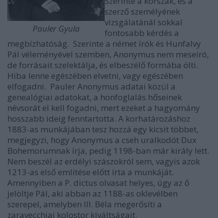
Szerinte a korszak, és a
szerző személyének
vizsgálatánál sokkal
Pauler Gyula
fontosabb kérdés a
megbízhatóság. Szerinte a német írók és Hunfalvy
Pál véleményével szemben, Anonymus nem meseíró,
de forrásait szelektálja, és elbeszélő formába ölti.
Hiba lenne egészében elvetni, vagy egészében
elfogadni. Pauler Anonymus adatai közül a
genealógiai adatokat, a honfoglalás hőseinek
névsorát el kell fogadni, mert ezeket a hagyomány
hosszabb ideig fenntartotta. A korhatározáshoz
1883-as munkájában tesz hozzá egy kicsit többet,
megjegyzi, hogy Anonymus a cseh uralkodót Dux
Bohemorumnak írja, pedig 1198-ban már király lett.
Nem beszél az erdélyi szászokról sem, vagyis azok
1213-as első említése előtt írta a munkáját.
Amennyiben a P. dictus olvasat helyes, úgy az ő
jelöltje Pál, aki abban az 1188-as oklevélben
szerepel, amelyben III. Béla megerősíti a
zaravecchiai kolostor kiváltságait.