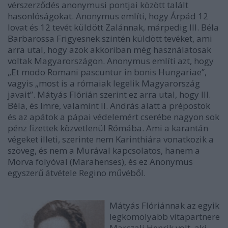
vérszerződés anonymusi pontjai között talált
hasonlóságokat. Anonymus említi, hogy Árpád 12
lovat és 12 tevét küldött Zalánnak, márpedig III. Béla
Barbarossa Frigyesnek szintén küldött tevéket, ami
arra utal, hogy azok akkoriban még használatosak
voltak Magyarországon. Anonymus említi azt, hogy
„Et modo Romani pascuntur in bonis Hungariae”,
vagyis „most is a rómaiak legelik Magyarország
javait”. Mátyás Flórián szerint ez arra utal, hogy III.
Béla, és Imre, valamint II. András alatt a prépostok
és az apátok a pápai védelemért cserébe nagyon sok
pénz fizettek közvetlenül Rómába. Ami a karantán
végeket illeti, szerinte nem Karinthiára vonatkozik a
szöveg, és nem a Murával kapcsolatos, hanem a
Morva folyóval (Marahenses), és ez Anonymus
egyszerű átvétele Regino művéből.
Mátyás Flóriánnak az egyik
legkomolyabb vitapartnere
Marczali Henrik volt, aki