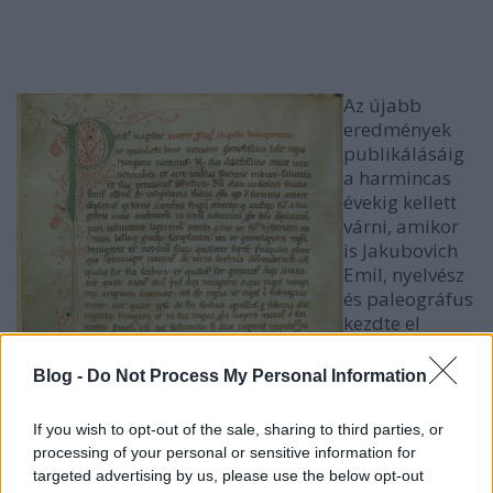
Az újabb
eredmények
publikálásáig
a harmincas
évekig kellett
várni, amikor
is Jakubovich
Emil, nyelvész
és paleográfus
kezdte el
Anonymus
kutatását. Ő
Blog -
Do Not Process My Personal Information
kvarclámpával
és ibolyántúli
If you wish to opt-out of the sale, sharing to third parties, or
sugárzással
processing of your personal or sensitive information for
vizsgálta a
targeted advertising by us, please use the below opt-out
kéziratot,