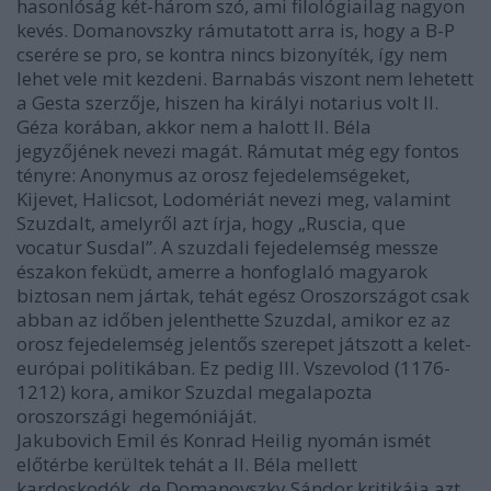
hasonlóság két-három szó, ami filológiailag nagyon
kevés. Domanovszky rámutatott arra is, hogy a B-P
cserére se pro, se kontra nincs bizonyíték, így nem
lehet vele mit kezdeni. Barnabás viszont nem lehetett
a Gesta szerzője, hiszen ha királyi notarius volt II.
Géza korában, akkor nem a halott II. Béla
jegyzőjének nevezi magát. Rámutat még egy fontos
tényre: Anonymus az orosz fejedelemségeket,
Kijevet, Halicsot, Lodomériát nevezi meg, valamint
Szuzdalt, amelyről azt írja, hogy „Ruscia, que
vocatur Susdal”. A szuzdali fejedelemség messze
északon feküdt, amerre a honfoglaló magyarok
biztosan nem jártak, tehát egész Oroszországot csak
abban az időben jelenthette Szuzdal, amikor ez az
orosz fejedelemség jelentős szerepet játszott a kelet-
európai politikában. Ez pedig III. Vszevolod (1176-
1212) kora, amikor Szuzdal megalapozta
oroszországi hegemóniáját.
Jakubovich Emil és Konrad Heilig nyomán ismét
előtérbe kerültek tehát a II. Béla mellett
kardoskodók, de Domanovszky Sándor kritikája azt