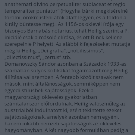
anathemati divino perpetualiter subiaceat et regio
temporaliter puniatur” (Hogyha bárki megkísérelné
törölni, örökre isteni átok alatt legyen, és a földön a
király büntesse meg).. Az 1156-os oklevél írója egy
bizonyos Barnabás notarius, tehát Heilig szerint a P.
iniciálé csak a másoló elírása, és ott B-nek kellene
szerepelnie P helyett. Az alábbi kifejezéseket mutatja
még ki Heilig: „Dei gratia”, „nobilissimus”,
„dilectissimus”, „certus” stb.
Domanovszky Sándor azonban a Századok 1933-as
számában súlyos kritikákat fogalmazott meg Heilig
állításaival szemben. A fentebb közölt szavak nem
mások, mint általánosságok, semmiképpen nem
egyedi stílusbeli sajátosságok. Ezek a
magyarországi okleveles gyakorlatban
számtalanszor előfordulnak, Heilig valószínűleg az
ausztriaiból indulhatott ki, ezért tekintette ezeket
sajátosságoknak, amelyek azonban nem egyéni,
hanem inkább nemzeti sajátosságok az okleveles
hagyományban. A két nagyobb formulában pedig a