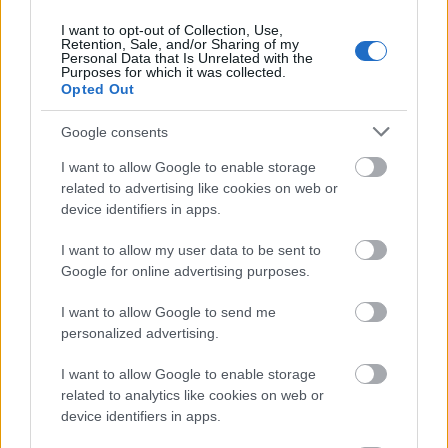
oldalt végül levakarta, és ugyanazzal a szöveggel
I want to opt-out of Collection, Use,
kezdte el a második oldalt is. Tehát a praedictus
Retention, Sale, and/or Sharing of my
olvasat azon érve, hogy a nem létező első oldalon
Personal Data that Is Unrelated with the
Purposes for which it was collected.
írták le a névtelen szerző nevét, elvesztette a
Opted Out
jelentőségét.
Jakubovich tehát a P. dictus olvasatot fogadta el, és
Google consents
Erdélyi Lászlóra hivatkozva talált olyan
oklevélformulákat Pannonhalmáról, amelyek
I want to allow Google to enable storage
hasonló formát mutatnak, pl. „Uros dictus abbas”,
related to advertising like cookies on web or
vagy „R. dictus abbas”. A dictus formula pedig egy
device identifiers in apps.
elterjedt szerénykedési forma, amelyet akkor
I want to allow my user data to be sent to
szoktak használni, ha pl. levelet írtak egy magasabb
Google for online advertising purposes.
rangú személynek. Ezeket a formulákat Jakubovich
főleg francia nyelvterületen találta meg, ezért azt
I want to allow Google to send me
feltételezte, hogy P. mester Párizsban végezte
personalized advertising.
iskoláit, és ott szerzett magisteri fokozatot.
I want to allow Google to enable storage
related to analytics like cookies on web or
Azonban a kor mérvadó
device identifiers in apps.
véleményeivel szemben