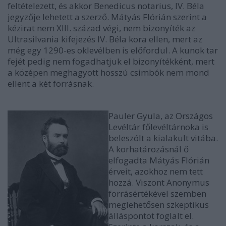
feltételezett, és akkor Benedicus notarius, IV. Béla
jegyzője lehetett a szerző. Mátyás Flórián szerint a
kézirat nem XIII. század végi, nem bizonyíték az
Ultrasilvania kifejezés IV. Béla kora ellen, mert az
még egy 1290-es oklevélben is előfordul. A kunok tar
fejét pedig nem fogadhatjuk el bizonyítékként, mert
a középen meghagyott hosszú csimbók nem mond
ellent a két forrásnak.
Pauler Gyula, az Országos
Levéltár főlevéltárnoka is
beleszólt a kialakult vitába.
A korhatározásnál ő
elfogadta Mátyás Flórián
érveit, azokhoz nem tett
hozzá. Viszont Anonymus
forrásértékével szemben
meglehetősen szkeptikus
álláspontot foglalt el.