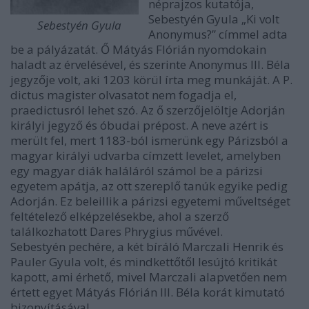
néprajzos kutatója,
Sebestyén Gyula „Ki volt
Sebestyén Gyula
Anonymus?” címmel adta
be a pályázatát. Ő Mátyás Flórián nyomdokain
haladt az érvelésével, és szerinte Anonymus III. Béla
jegyzője volt, aki 1203 körül írta meg munkáját. A P.
dictus magister olvasatot nem fogadja el,
praedictusról lehet szó. Az ő szerzőjelöltje Adorján
királyi jegyző és óbudai prépost. A neve azért is
merült fel, mert 1183-ból ismerünk egy Párizsból a
magyar királyi udvarba címzett levelet, amelyben
egy magyar diák haláláról számol be a párizsi
egyetem apátja, az ott szereplő tanúk egyike pedig
Adorján. Ez beleillik a párizsi egyetemi műveltséget
feltételező elképzelésekbe, ahol a szerző
találkozhatott Dares Phrygius művével.
Sebestyén pechére, a két bíráló Marczali Henrik és
Pauler Gyula volt, és mindkettőtől lesújtó kritikát
kapott, ami érhető, mivel Marczali alapvetően nem
értett egyet Mátyás Flórián III. Béla korát kimutató
bizonyításával.