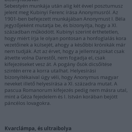
Sebestyén munkája után alig két évvel posztumusz
jelent meg Kubinyi Ferenc írása Anonymusról. Az
1901-ben befejezett munkájában Anonymust I. Béla
jegyzőjeként mutatja be, és bizonyítja, hogy a XI.
században működött. Kubinyi szerint érthetetlen,
hogy miért írja le olyan pontosan a honfoglalás kora
vezetőinek a külsejét, ahogy a későbbi krónikák már
nem tudják. Azt az érvet, hogy a jellemrajzokat csak
átvette volna Darestől, nem fogadja el, csak
kifejezéseket vesz át. A pogány ősök dicsőítése
szintén erre a korra utalhat. Helyesírási
bizonyítékaival úgy véli, hogy Anonymus magyar
neveket illető helyesírása a XI. századra mutat. A
pascua Romanorum kifejezés pedig nem másra utal,
mint a Géza fejedelem és I. István korában bejött
páncélos lovagokra.
Kvarclámpa, és ultraibolya