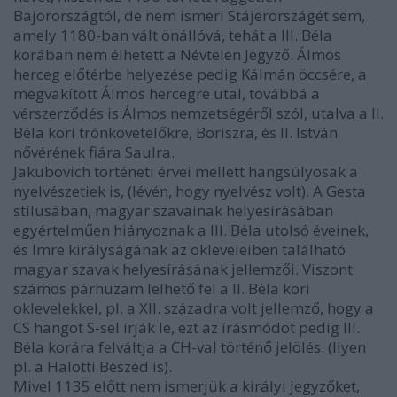
Bajorországtól, de nem ismeri Stájerországét sem,
amely 1180-ban vált önállóvá, tehát a III. Béla
korában nem élhetett a Névtelen Jegyző. Álmos
herceg előtérbe helyezése pedig Kálmán öccsére, a
megvakított Álmos hercegre utal, továbbá a
vérszerződés is Álmos nemzetségéről szól, utalva a II.
Béla kori trónkövetelőkre, Boriszra, és II. István
nővérének fiára Saulra.
Jakubovich történeti érvei mellett hangsúlyosak a
nyelvészetiek is, (lévén, hogy nyelvész volt). A Gesta
stílusában, magyar szavainak helyesírásában
egyértelműen hiányoznak a III. Béla utolsó éveinek,
és Imre királyságának az okleveleiben található
magyar szavak helyesírásának jellemzői. Viszont
számos párhuzam lelhető fel a II. Béla kori
oklevelekkel, pl. a XII. századra volt jellemző, hogy a
CS hangot S-sel írják le, ezt az írásmódot pedig III.
Béla korára felváltja a CH-val történő jelölés. (Ilyen
pl. a Halotti Beszéd is).
Mivel 1135 előtt nem ismerjük a királyi jegyzőket,