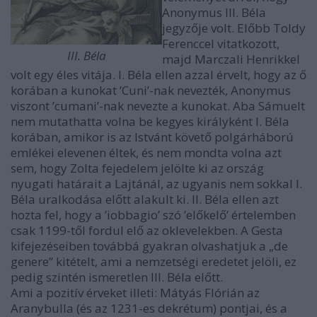
Anonymus III. Béla
jegyzője volt. Előbb Toldy
Ferenccel vitatkozott,
III. Béla
majd Marczali Henrikkel
volt egy éles vitája. I. Béla ellen azzal érvelt, hogy az ő
korában a kunokat ’Cuni’-nak nevezték, Anonymus
viszont ’cumani’-nak nevezte a kunokat. Aba Sámuelt
nem mutathatta volna be kegyes királyként I. Béla
korában, amikor is az Istvánt követő polgárháború
emlékei elevenen éltek, és nem mondta volna azt
sem, hogy Zolta fejedelem jelölte ki az ország
nyugati határait a Lajtánál, az ugyanis nem sokkal I.
Béla uralkodása előtt alakult ki. II. Béla ellen azt
hozta fel, hogy a ’iobbagio’ szó ’előkelő’ értelemben
csak 1199-től fordul elő az oklevelekben. A Gesta
kifejezéseiben továbbá gyakran olvashatjuk a „de
genere” kitételt, ami a nemzetségi eredetet jelöli, ez
pedig szintén ismeretlen III. Béla előtt.
Ami a pozitív érveket illeti: Mátyás Flórián az
Aranybulla (és az 1231-es dekrétum) pontjai, és a