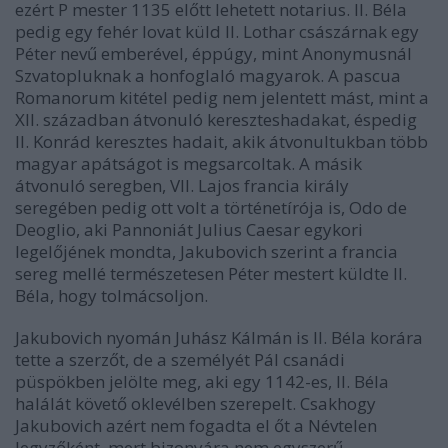
ezért P mester 1135 előtt lehetett notarius. II. Béla
pedig egy fehér lovat küld II. Lothar császárnak egy
Péter nevű emberével, éppúgy, mint Anonymusnál
Szvatopluknak a honfoglaló magyarok. A pascua
Romanorum kitétel pedig nem jelentett mást, mint a
XII. században átvonuló kereszteshadakat, éspedig
II. Konrád keresztes hadait, akik átvonultukban több
magyar apátságot is megsarcoltak. A másik
átvonuló seregben, VII. Lajos francia király
seregében pedig ott volt a történetírója is, Odo de
Deoglio, aki Pannoniát Julius Caesar egykori
legelőjének mondta, Jakubovich szerint a francia
sereg mellé természetesen Péter mestert küldte II.
Béla, hogy tolmácsoljon.
Jakubovich nyomán Juhász Kálmán is II. Béla korára
tette a szerzőt, de a személyét Pál csanádi
püspökben jelölte meg, aki egy 1142-es, II. Béla
halálát követő oklevélben szerepelt. Csakhogy
Jakubovich azért nem fogadta el őt a Névtelen
Jegyzőként, mert bizonyára nem egyszerű