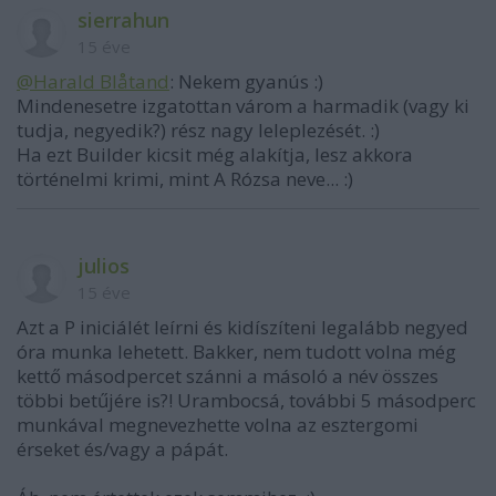
sierrahun
15 éve
@Harald Blåtand
: Nekem gyanús :)
Mindenesetre izgatottan várom a harmadik (vagy ki
tudja, negyedik?) rész nagy leleplezését. :)
Ha ezt Builder kicsit még alakítja, lesz akkora
történelmi krimi, mint A Rózsa neve... :)
julios
15 éve
Azt a P iniciálét leírni és kidíszíteni legalább negyed
óra munka lehetett. Bakker, nem tudott volna még
kettő másodpercet szánni a másoló a név összes
többi betűjére is?! Urambocsá, további 5 másodperc
munkával megnevezhette volna az esztergomi
érseket és/vagy a pápát.