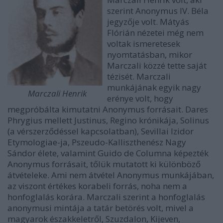
szerint Anonymus IV. Béla
jegyzője volt. Mátyás
Flórián nézetei még nem
voltak ismeretesek
nyomtatásban, mikor
Marczali közzé tette saját
tézisét. Marczali
munkájának egyik nagy
Marczali Henrik
erénye volt, hogy
megpróbálta kimutatni Anonymus forrásait. Dares
Phrygius mellett Justinus, Regino krónikája, Solinus
(a vérszerződéssel kapcsolatban), Sevillai Izidor
Etymologiae-ja, Pszeudo-Kalliszthenész Nagy
Sándor élete, valamint Guido de Columna képezték
Anonymus forrásait, tőlük mutatott ki különböző
átvételeke. Ami nem átvétel Anonymus munkájában,
az viszont értékes korabeli forrás, noha nem a
honfoglalás korára. Marczali szerint a honfoglalás
anonymusi mintája a tatár betörés volt, mivel a
magyarok északkeletről, Szuzdalon, Kijeven,