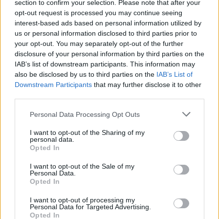
section to confirm your selection. Please note that after your
egészen
opt-out request is processed you may continue seeing
pontosan az
interest-based ads based on personal information utilized by
üres első
us or personal information disclosed to third parties prior to
oldalt.
"P. dictus magister ac quondam bona
your opt-out. You may separately opt-out of the further
Jakubovich
disclosure of your personal information by third parties on the
memoriae bele gloriosissimi bele regis
ugyanis
IAB’s list of downstream participants. This information may
Hungariae notarius
"
helyesen vette
also be disclosed by us to third parties on the
IAB’s List of
észre, hogy az első üres oldalon levakarás nyomai
Downstream Participants
that may further disclose it to other
láthatóak, és egy laboratóriumban kvarclámpa
third parties.
fényénél fényképezte le a kéziratot, ami elétárta a
Please note that this website/app uses one or more Google
Personal Data Processing Opt Outs
levakart szöveget. Az akkoriban használt tinta
services and may gather and store information including but
vastartalmú volt, így hiába vakarták le a látható
not limited to your visit or usage behaviour. You may click to
I want to opt-out of the Sharing of my
írást, a pergamenbe beszívódott vas miatt a
personal data.
grant or deny consent to Google and its third-party tags to
Opted In
kvarclámpa fényénél a levakart részek láthatóvá
use your data for below specified purposes in below Google
válnak. (Az így készült képek elérhetőek a Középkori
consent section.
I want to opt-out of the Sale of my
kútfőink kritikus kérdései Bp. 1974. könyvben.) Mint
Personal Data.
kiderült, több-kevesebb sikerrel, de a második oldal
Opted In
szövege olvasható az első oldalon, csak az iniciálé
I want to opt-out of processing my
nem volt ott, sőt, túl kis helyet hagyott számára a
Personal Data for Targeted Advertising.
másoló. Valószínűleg ez lehetett az oka, hogy az első
Opted In