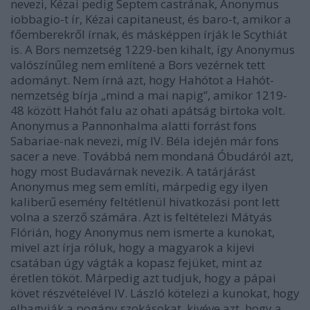
nevezi, Kézai pedig Septem castrának, Anonymus
iobbagio-t ír, Kézai capitaneust, és baro-t, amikor a
főemberekről írnak, és másképpen írják le Scythiát
is. A Bors nemzetség 1229-ben kihalt, így Anonymus
valószínűleg nem említené a Bors vezérnek tett
adományt. Nem írná azt, hogy Hahótot a Hahót-
nemzetség bírja „mind a mai napig”, amikor 1219-
48 között Hahót falu az ohati apátság birtoka volt.
Anonymus a Pannonhalma alatti forrást fons
Sabariae-nak nevezi, míg IV. Béla idején már fons
sacer a neve. Továbbá nem mondaná Óbudáról azt,
hogy most Budavárnak nevezik. A tatárjárást
Anonymus meg sem említi, márpedig egy ilyen
kaliberű esemény feltétlenül hivatkozási pont lett
volna a szerző számára. Azt is feltételezi Mátyás
Flórián, hogy Anonymus nem ismerte a kunokat,
mivel azt írja róluk, hogy a magyarok a kijevi
csatában úgy vágták a kopasz fejüket, mint az
éretlen tököt. Márpedig azt tudjuk, hogy a pápai
követ részvételével IV. László kötelezi a kunokat, hogy
elhagyják a pogány szokásokat, kivéve azt, hogy a