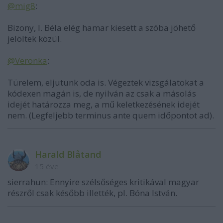
@mig8
:
Bizony, I. Béla elég hamar kiesett a szóba jöhető
jelöltek közül.
@Veronka
:
Türelem, eljutunk oda is. Végeztek vizsgálatokat a
kódexen magán is, de nyilván az csak a másolás
idejét határozza meg, a mű keletkezésének idejét
nem. (Legfeljebb terminus ante quem időpontot ad).
Harald Blåtand
15 éve
sierrahun: Ennyire szélsőséges kritikával magyar
részről csak később illették, pl. Bóna István.