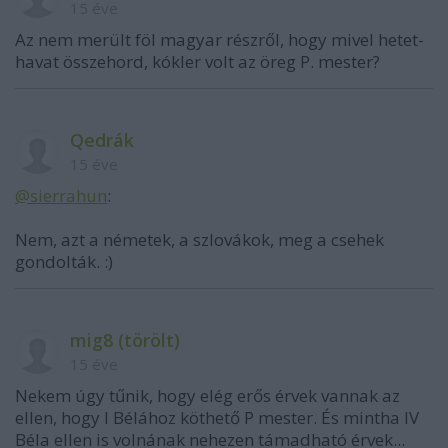
15 éve
Az nem merült föl magyar részről, hogy mivel hetet-
havat összehord, kókler volt az öreg P. mester?
Qedrák
15 éve
@sierrahun
:
Nem, azt a németek, a szlovákok, meg a csehek
gondolták. :)
mig8 (törölt)
15 éve
Nekem úgy tűnik, hogy elég erős érvek vannak az
ellen, hogy I Bélához köthető P mester. És mintha IV
Béla ellen is volnának nehezen támadható érvek...