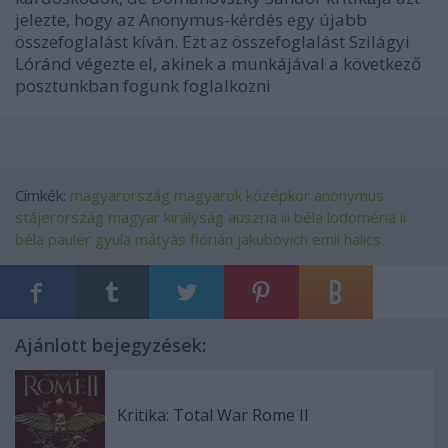
jelezte, hogy az Anonymus-kérdés egy újabb
összefoglalást kíván. Ezt az összefoglalást Szilágyi
Lóránd végezte el, akinek a munkájával a következő
posztunkban fogunk foglalkozni
Címkék:
magyarország
magyarok
középkor
anonymus
stájerország
magyar királyság
auszria
iii béla
lodoméria
ii
béla
pauler gyula
mátyás flórián
jakubovich emil
halics
Ajánlott bejegyzések:
Kritika: Total War Rome II