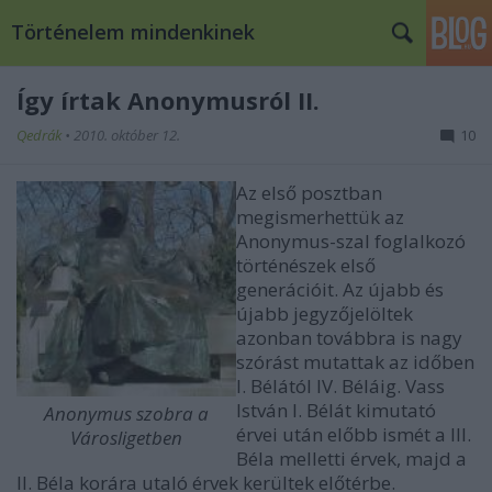
Történelem mindenkinek
Így írtak Anonymusról II.
Qedrák
•
2010. október 12.
10
Az első posztban
megismerhettük az
Anonymus-szal foglalkozó
történészek első
generációit. Az újabb és
újabb jegyzőjelöltek
azonban továbbra is nagy
szórást mutattak az időben
I. Bélától IV. Béláig. Vass
István I. Bélát kimutató
Anonymus szobra a
érvei után előbb ismét a III.
Városligetben
Béla melletti érvek, majd a
II. Béla korára utaló érvek kerültek előtérbe.