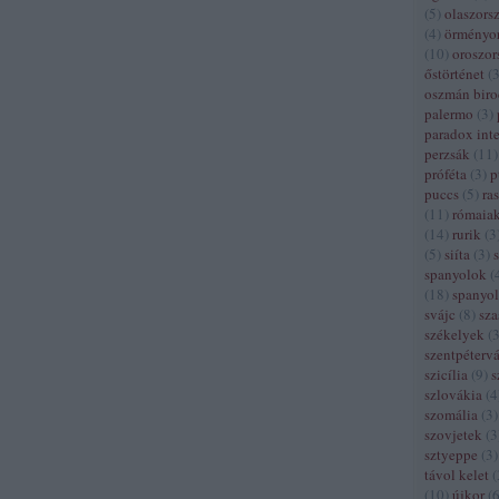
(
5
)
olaszors
(
4
)
örményo
(
10
)
oroszor
őstörténet
(
oszmán bir
palermo
(
3
)
paradox inte
perzsák
(
11
)
próféta
(
3
)
p
puccs
(
5
)
ra
(
11
)
rómaia
(
14
)
rurik
(
3
(
5
)
siíta
(
3
)
spanyolok
(
(
18
)
spanyol
svájc
(
8
)
sza
székelyek
(
szentpétervá
szicília
(
9
)
s
szlovákia
(
4
szomália
(
3
)
szovjetek
(
3
sztyeppe
(
3
)
távol kelet
(
(
10
)
újkor
(