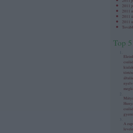
2011 j
2011 j
2011 
2011 á
2011 m
Továb
Top 5
Elein
csalá
kiala
történ
általá
nyelv
megkö
Mátyás
Huny
család
gyer
A zap
levele