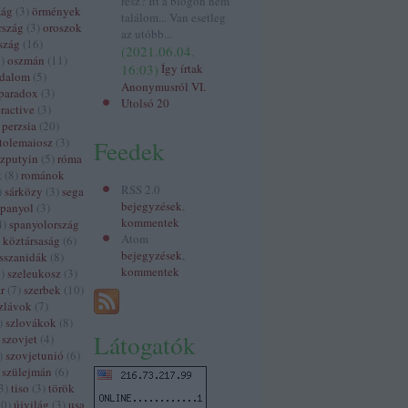
rész? Itt a blogon nem
zág
(
3
)
örmények
találom... Van esetleg
rszág
(
3
)
oroszok
az utóbb...
szág
(
16
)
(
2021.06.04.
3
)
oszmán
(
11
)
16:03
)
Így írtak
odalom
(
5
)
Anonymusról VI.
paradox
(
3
)
Utolsó 20
ractive
(
3
)
perzsia
(
20
)
tolemaiosz
(
3
)
Feedek
szputyin
(
5
)
róma
k
(
8
)
románok
RSS 2.0
)
sárközy
(
3
)
sega
bejegyzések
,
spanyol
(
3
)
kommentek
4
)
spanyolország
Atom
 köztársaság
(
6
)
bejegyzések
,
sszanidák
(
8
)
kommentek
3
)
szeleukosz
(
3
)
r
(
7
)
szerbek
(
10
)
zlávok
(
7
)
)
szlovákok
(
8
)
Látogatók
szovjet
(
4
)
)
szovjetunió
(
6
)
szülejmán
(
6
)
3
)
tiso
(
3
)
török
60
)
újvilág
(
3
)
usa