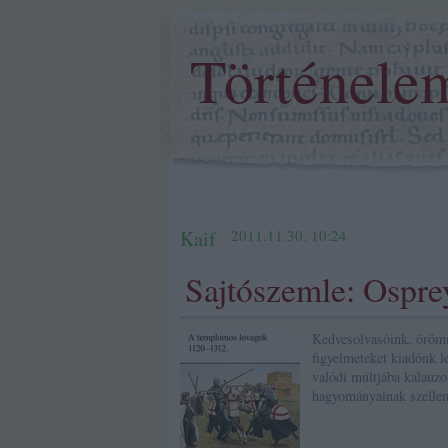
Történele
Kaif
2011.11.30. 10:24
Sajtószemle: Ospre
Kedvesolvasóink, örömm
figyelmeteket kiadónk le
valódi múltjába kalauzo
hagyományainak szelle