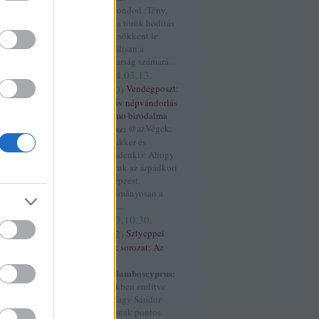
ék
K.: Mondod :Tény,
hogy a török hódítás
lbánia
(
4
)
után csökkent le
allah
(
3
)
radikálisan a
)
áltudomány
(
3
)
magyarság számará...
ngolok
(
3
)
anjou
(
2024.03.13.
s
(
7
)
antant
(
4
)
17:50
)
Vendégposzt:
3
)
aragónia
(
6
)
A szláv népvándorlás
)
árpád
(
3
)
árpád
és Samo birodalma
ok
(
4
)
ázsia
(
3
)
kotyesz:
@azVégek:
7
)
birtok
(
3
)
(@prukker és
blogtalálkozó
(
3
)
@mindenki): Ahogy
án
(
4
)
boxer
tanultuk az árpádkori
rit birodalom
(
7
)
névképzést,
cár
(
3
)
cixi
(
4
)
hagyományosan a
creative assembly
török ...
dalmácia
(
8
)
(
2023.10.30.
)
dánok
(
3
)
dobó
00:02
)
Sztyeppei
alizmus
(
3
)
népek sorozat: Az
edet
(
3
)
etiópia
úzok
3
)
europa
Haralamboscyprus:
3
)
fasiszták
(
4
)
ferdinánd
(
11
)
A cikkben említve
4
)
finnugor
(
4
)
van Nagy Sándor
ger
(
8
)
franciák
halálának pontos