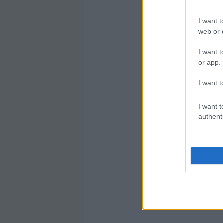
I want t
web or d
I want t
or app.
I want t
I want t
authenti