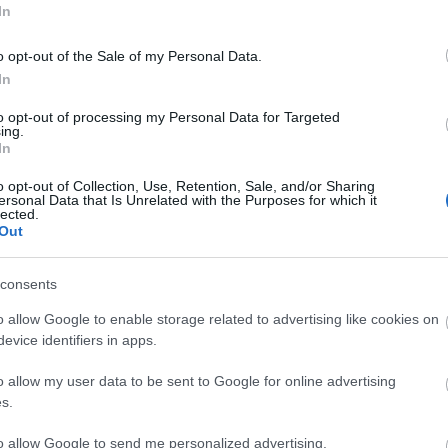
Címk
In
afrika
(
16
)
a
o opt-out of the Sale of my Personal Data.
albánok
(
5
)
alternatív
(
6
In
anglia
(
8
)
a
(
5
)
anonymu
to opt-out of processing my Personal Data for Targeted
ing.
antigonosz
(
In
argentína
(
7
ház
(
4
)
avar
báthoryak
(
o opt-out of Collection, Use, Retention, Sale, and/or Sharing
ersonal Data that Is Unrelated with the Purposes for which it
bizánc
(
26
)
lected.
bocskai istv
Out
lázadás
(
3
)
b
budapest
(
3
)
coligny
(
3
)
consents
(
5
)
csata
(
5
)
dalmátok
(
7
o allow Google to enable storage related to advertising like cookies on
istván
(
5
)
du
evice identifiers in apps.
erdély
(
7
)
er
(
3
)
etiópok
(
o allow my user data to be sent to Google for online advertising
universalis
(
fasizmus
(
3
)
s.
finnország
(
földközi ten
to allow Google to send me personalized advertising.