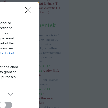
ánnak
történeti földrajz
(
1
)
tudománytörténet
(
1
)
ovákok eredete
vélemény
(
1
)
rromboló"
burgok
kommentek
sonal or
ection to
ők
ou may
Kapronczay Gyécső:
 personal
@PSG70 (törölt): A
agondol
(
profil
)
out of the
szlávok csak a
fil
)
hetedik, században
 downstream
rofil
)
kezdtek bevándorolni
B’s List of
(törölt)
(
profil
)
a Közép-európai
og
(
profil
)
területe...
i László
(
2025.04.14.
er and store
08:44
)
A szlovákok
profil
)
to grant or
eredete
profil
)
ed purposes
josé73:
Iron Maiden:
k
(
profil
)
The Trooper
ilu1
(
profil
)
(
2024.12.11.
(
profil
)
(
profil
)
17:58
)
A
hun
(
profil
)
könnyűlovasság
támadása
kotyesz:
@Kacsinecz