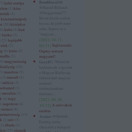
Bandibacsi34:
(
7
)
kelet európa
@Harald Blåtand:
delem
(
3
)
kína
@bloggerman77:
isták
(
4
)
Kicsit későn szólok
konstantinápoly
hozza, de jobb mint
or
(
20
)
középkor
soha. Sajnos ez a
(
6
)
kuba
(
4
)
kun
"magyar(...
)
lazika
(
3
)
(
2021.10.11.
(
25
)
legújabb
04:31
)
Sajtószemle:
yelek
(
7
)
ág
(
6
)
lenin
(
4
)
Osprey-sorozat
maffia
(
3
)
magyarul!
39
)
magyarország
Gery87:
"Másrészt
királyság
(
19
)
hajlamosak vagyunk
3
)
mandzsu
(
5
)
a Magyar Királyság
a
(
3
)
marsall
(
4
)
történelmét magyar
5
)
milícia
(
3
)
nemzeti
mohamed
(
3
)
történelemként
)
muszlim
(
3
)
értelmez...
ák
(
4
)
nagy
(
2021.06.29.
4
)
napoleon
(
4
)
19:32
)
A szlovákok
)
nemesi
(
8
)
eredete
németország
(
13
)
Avatar:
@Qedrák:
ek
(
3
)
név
(
3
)
Esetleg azóta
(
3
)
óbuda
(
3
)
elkészült a befejező
ókor
(
25
)
olaszok