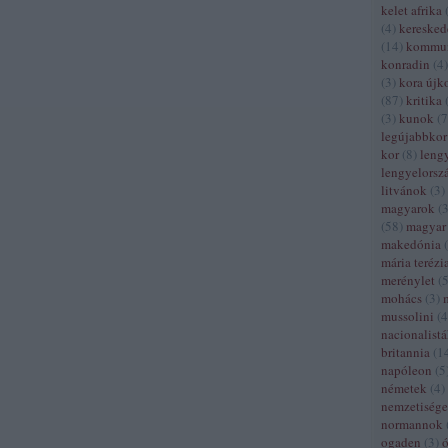
kelet afrika
(
4
)
kereske
(
14
)
kommun
konradin
(
4
)
(
3
)
kora újk
(
87
)
kritika
(
3
)
kunok
(
7
legújabbkor
kor
(
8
)
leng
lengyelorsz
litvánok
(
3
)
magyarok
(
(
58
)
magyar 
makedónia
(
mária terézi
merénylet
(
mohács
(
3
)
mussolini
(
4
nacionalist
britannia
(
1
napóleon
(
5
németek
(
4
)
nemzetiség
normannok
ogaden
(
3
)