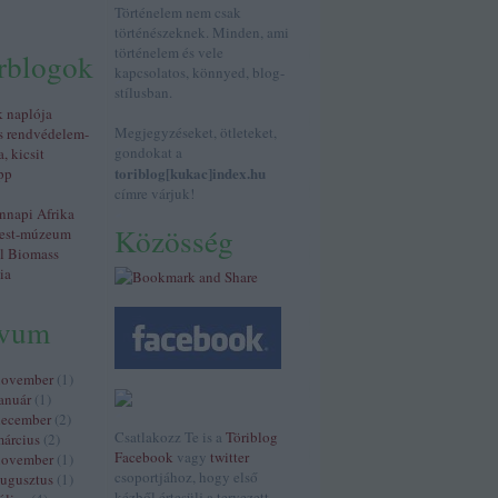
Történelem nem csak
történészeknek. Minden, ami
történelem és vele
érblogok
kapcsolatos, könnyed, blog-
stílusban.
k naplója
Megjegyzéseket, ötleteket,
s rendvédelem-
gondokat a
a, kicsit
toriblog[kukac]index.hu
pp
címre várjuk!
napi Afrika
Közösség
est-múzeum
al Biomass
ia
ívum
november
(
1
)
anuár
(
1
)
december
(
2
)
Csatlakozz Te is a
Töriblog
árcius
(
2
)
Facebook
vagy
twitter
november
(
1
)
csoportjához, hogy első
ugusztus
(
1
)
kézből értesülj a tervezett