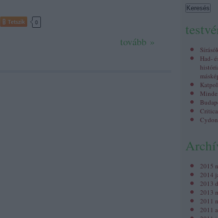
Tetszik
0
testv
tovább »
Sírásó
Had- é
históri
máské
Katpol
Minden
Budap
Critic
Cydon
Arch
2015 
2014 j
2013 
2013 m
2011 
2011 a