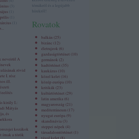
úlius
(
4
)
témákról és a legújabb
únius
(
3
)
hírekről!
május
(
1
)
prilis
(
1
)
Rovatok
árcius
(
1
)
b
...
balkán
(
25
)
bizánc
(
12
)
életrajzok
(
6
)
gazdaságtörténet
(
10
)
k neveirül A
germánok
(
2
)
dnevek
hadtörténet
(
35
)
kulásának rövid
kaukázus
(
10
)
ete I. rész
közel kelet
(
16
)
nos ill.
közép európa
(
10
)
észeti
kritikák
(
23
)
zelítés
kultúrtörténet
(
29
)
latin amerika
(
6
)
 király I.:
magyarország
(
21
)
adi Mátyás
mediterráneum
(
17
)
ja, és
nyugat európa
(
9
)
mekkora
skandinávia
(
3
)
steppei népek
(
4
)
orozsjei kozákok
társadalomtörténet
(
1
)
t írnak a török
távol kelet
(
8
)