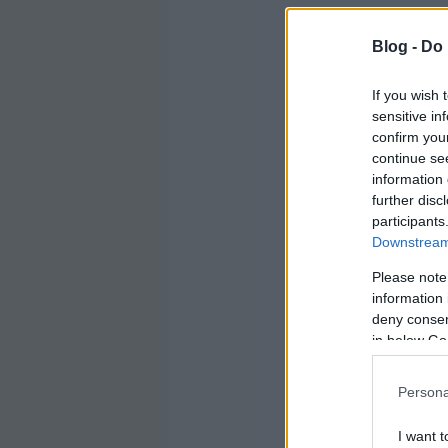
Blog -
Do 
If you wish 
sensitive in
confirm you
continue se
information 
further disc
participants
Downstream 
Please note
information 
deny consent
in below Go
Persona
I want t