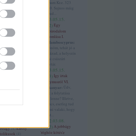
rszág
(
11
)
franco
dátumam Kr.e. 323
4
)
jun. 10. Sajnos máig
ténet
(
6
)
nem tud...
4
)
gesta
(
2023.05.15.
(
3
)
grúzok
(
3
)
05:12
)
Egy
gyarmatosítás
világbirodalom
 györgy
(
3
)
összeomlása I.
habsburg
(
32
)
Haralamboscyprus:
)
handel
(
3
)
Köszönöm, tehát jó a
havaselve
(
4
)
17. század, a helyszín
os
(
3
)
hohenstauf
a bécsi császári
zló
(
3
)
horthy
könyvtár.
orvátok
(
12
)
(
2023.05.15.
4
)
hunyadi
04:43
)
Így írtak
uszrau
(
3
)
ibéria
Anonymusról VI.
háború
(
9
)
iii béla
hajtűkanyar:
Üdv,
s
(
4
)
ii béla
(
4
)
ii
ennek a folytatása
miklós
(
3
)
ii miksa
merre lenne? Illetve,
háború
(
4
)
ha nincs, esetleg tud
3
)
itália
(
4
)
iv
segíteni valaki, hogy
ászló
(
3
)
i
Szt. Ist...
(
18
)
janicsár
(
5
)
(
2022.03.08.
z
(
3
)
jászok
(
4
)
11:52
)
A jobbágy
obbágy
(
4
)
károly
'röghöz kötés'e
tolikusok
(
4
)