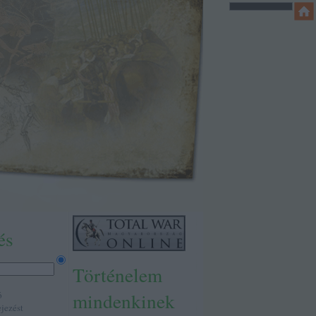
és
Történelem
mindenkinek
ó
ejezést