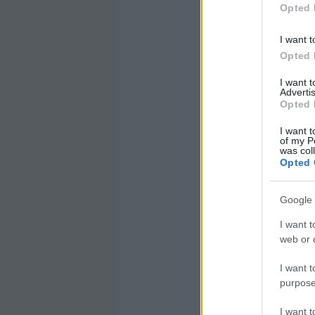
Opted 
I want t
Opted 
I want 
Advertis
Opted 
I want t
of my P
was col
Opted 
Google 
I want t
web or d
I want t
purpose
I want 