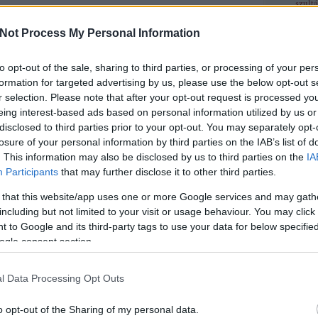
szult
A szl
Not Process My Personal Information
A "vá
Habs
to opt-out of the sale, sharing to third parties, or processing of your per
formation for targeted advertising by us, please use the below opt-out s
Szerz
r selection. Please note that after your opt-out request is processed y
eing interest-based ads based on personal information utilized by us or
- dupl
disclosed to third parties prior to your opt-out. You may separately opt-
Cs
(
pro
losure of your personal information by third parties on the IAB’s list of
Kaif
(
p
. This information may also be disclosed by us to third parties on the
IA
Bögöy 
Participants
that may further disclose it to other third parties.
töribl
Némed
 that this website/app uses one or more Google services and may gath
(
profil
)
hami
(
including but not limited to your visit or usage behaviour. You may click 
lécci
(
 to Google and its third-party tags to use your data for below specifi
Qedrá
ogle consent section.
nagyp
Ramos
maotai
l Data Processing Opt Outs
sierra
o opt-out of the Sharing of my personal data.