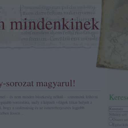
m mindenkinek
y-sorozat magyarul!
Keres
el – és nem minden büszkeség nélkül – szeretnénk felhívni
gújabb sorozatára, mely a képzelt világok titkai helyett a
l, hogy a szakmaiság és az ismeretterjesztés legjobb
mében fessen…
Néhány szó
Összes sz
Egész kif