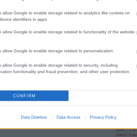
(
4
)
franciao
(
5
)
frankok
(
o allow Google to enable storage related to analytics like cookies on
gazdaságtör
germánok
(
evice identifiers in apps.
hungarorum
gyarmat
(
3
)
o allow Google to enable storage related to functionality of the website
(
12
)
györffy
háború
(
17
)
hajótörés
(
3
o allow Google to enable storage related to personalization.
hastings
(
3
)
hódító vilm
(
3
)
honti lás
o allow Google to enable storage related to security, including
miklós
(
3
)
h
cation functionality and fraud prevention, and other user protection.
hugenotta
(
mátyás
(
7
)
h
(
4
)
ii. világ
(
6
)
iii frigye
lajos
(
3
)
ii 
CONFIRM
(
4
)
ii világ
iparosodás
(
béla
(
6
)
iv l
Data Deletion
Data Access
Privacy Policy
világháború
japán
(
9
)
jás
játék
(
18
)
j
róbert
(
4
)
ka