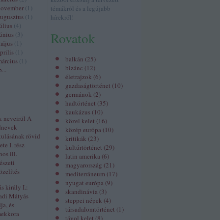
november
(
1
)
témákról és a legújabb
ugusztus
(
1
)
hírekről!
úlius
(
4
)
Rovatok
únius
(
3
)
május
(
1
)
prilis
(
1
)
balkán
(
25
)
árcius
(
1
)
bizánc
(
12
)
b
...
életrajzok
(
6
)
gazdaságtörténet
(
10
)
germánok
(
2
)
hadtörténet
(
35
)
kaukázus
(
10
)
k neveirül A
közel kelet
(
16
)
dnevek
közép európa
(
10
)
kulásának rövid
kritikák
(
23
)
ete I. rész
kultúrtörténet
(
29
)
nos ill.
latin amerika
(
6
)
észeti
magyarország
(
21
)
zelítés
mediterráneum
(
17
)
nyugat európa
(
9
)
 király I.:
skandinávia
(
3
)
adi Mátyás
steppei népek
(
4
)
ja, és
társadalomtörténet
(
1
)
mekkora
távol kelet
(
8
)