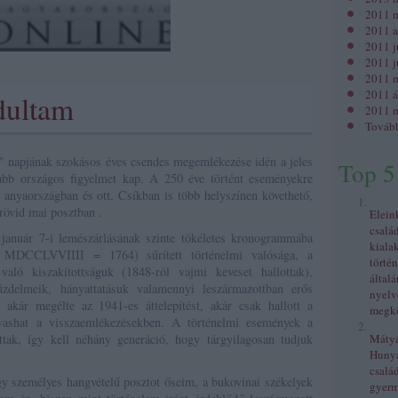
2011 
2011 a
2011 j
2011 j
2011 
2011 á
dultam
2011 m
Továb
 napjának szokásos éves csendes megemlékezése idén a jeles
Top 5
tabb országos figyelmet kap. A 250 éve történt eseményekre
az anyaországban és ott, Csíkban is több helyszínen követhető,
 rövid mai posztban .
Elein
csalá
 január 7-i lemészárlásának szinte tökéletes kronogrammába
kiala
MDCCLVVIIII = 1764) sűrített történelmi valósága, a
történ
való kiszakítottságuk (1848-ról vajmi keveset hallottak),
általá
üzdelmeik, hányattatásuk valamennyi leszármazottban erős
nyelv
 akár megélte az 1941-es áttelepítést, akár csak hallott a
megkö
lvashat a visszaemlékezésekben. A történelmi események a
tak, így kell néhány generáció, hogy tárgyilagosan tudjuk
Mátyás
Huny
család
y személyes hangvételű posztot őseim, a bukovinai székelyek
gyer