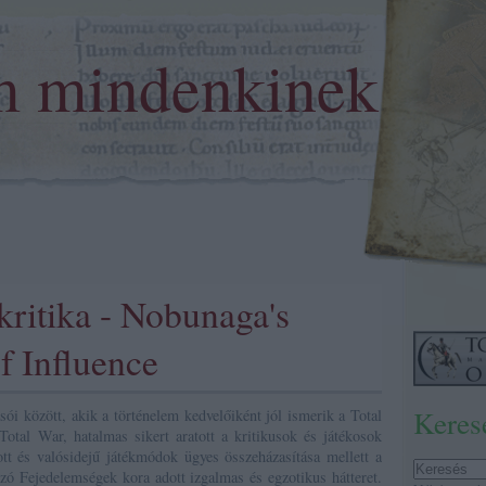
m mindenkinek
kritika - Nobunaga's
f Influence
Keres
ói között, akik a történelem kedvelőiként jól ismerik a Total
otal War, hatalmas sikert aratott a kritikusok és játékosok
ott és valósidejű játékmódok ügyes összeházasítása mellett a
zó Fejedelemségek kora adott izgalmas és egzotikus hátteret.