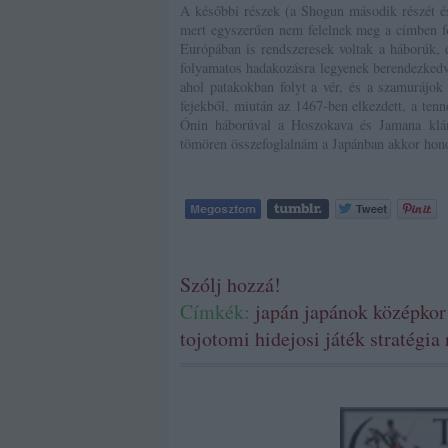
A későbbi részek (a Shogun második részét és
mert egyszerűen nem felelnek meg a címben fo
Európában is rendszeresek voltak a háborúk, 
folyamatos hadakozásra legyenek berendezked
ahol patakokban folyt a vér, és a szamurájok
fejekből, miután az 1467-ben elkezdett, a tenn
Ónin háborúval a Hoszokava és Jamana klán
tömören összefoglalnám a Japánban akkor hono
Szólj hozzá!
Címkék:
japán japánok középko
tojotomi hidejosi játék stratégi