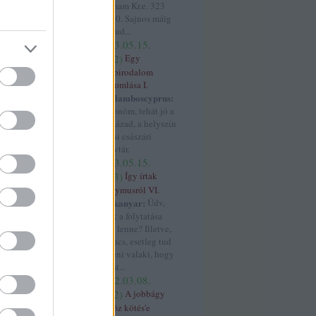
ferdinánd
(
11
)
dátumam Kr.e. 323
4
)
finnugor
(
4
)
jun. 10. Sajnos máig
ger
(
8
)
franciák
nem tud...
rszág
(
11
)
franco
(
2023.05.15.
4
)
05:12
)
Egy
ténet
(
6
)
világbirodalom
4
)
gesta
összeomlása I.
(
3
)
grúzok
(
3
)
Haralamboscyprus:
gyarmatosítás
Köszönöm, tehát jó a
 györgy
(
3
)
17. század, a helyszín
habsburg
(
32
)
a bécsi császári
)
handel
(
3
)
könyvtár.
havaselve
(
4
)
(
2023.05.15.
os
(
3
)
hohenstauf
04:43
)
Így írtak
zló
(
3
)
horthy
Anonymusról VI.
orvátok
(
12
)
hajtűkanyar:
Üdv,
4
)
hunyadi
ennek a folytatása
uszrau
(
3
)
ibéria
merre lenne? Illetve,
háború
(
9
)
iii béla
ha nincs, esetleg tud
s
(
4
)
ii béla
(
4
)
ii
segíteni valaki, hogy
miklós
(
3
)
ii miksa
Szt. Ist...
háború
(
4
)
(
2022.03.08.
3
)
itália
(
4
)
iv
11:52
)
A jobbágy
ászló
(
3
)
i
'röghöz kötés'e
(
18
)
janicsár
(
5
)