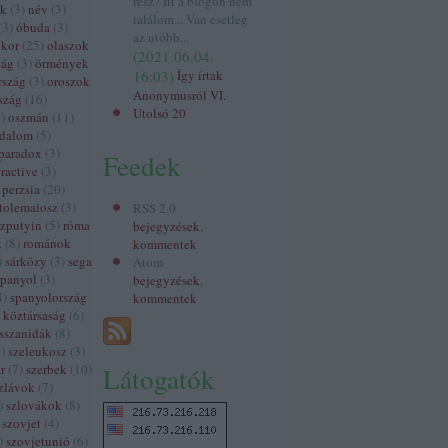
rész? Itt a blogon nem
ek
(
3
)
név
(
3
)
találom... Van esetleg
(
3
)
óbuda
(
3
)
az utóbb...
ókor
(
25
)
olaszok
(
2021.06.04.
zág
(
3
)
örmények
16:03
)
Így írtak
rszág
(
3
)
oroszok
Anonymusról VI.
szág
(
16
)
Utolsó 20
3
)
oszmán
(
11
)
odalom
(
5
)
paradox
(
3
)
Feedek
ractive
(
3
)
perzsia
(
20
)
tolemaiosz
(
3
)
RSS 2.0
szputyin
(
5
)
róma
bejegyzések
,
k
(
8
)
románok
kommentek
)
sárközy
(
3
)
sega
Atom
spanyol
(
3
)
bejegyzések
,
4
)
spanyolország
kommentek
 köztársaság
(
6
)
sszanidák
(
8
)
3
)
szeleukosz
(
3
)
r
(
7
)
szerbek
(
10
)
Látogatók
zlávok
(
7
)
)
szlovákok
(
8
)
szovjet
(
4
)
)
szovjetunió
(
6
)