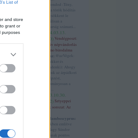
B’s List of
hun
(
profil
)
K.: Mondod :Tény,
hogy a török hódítás
után csökkent le
ék
er and store
radikálisan a
to grant or
magyarság számará...
lbánia
(
4
)
(
2024.03.13.
ed purposes
allah
(
3
)
17:50
)
Vendégposzt:
)
áltudomány
(
3
)
A szláv népvándorlás
ngolok
(
3
)
anjou
és Samo birodalma
s
(
7
)
antant
(
4
)
kotyesz:
@azVégek:
3
)
aragónia
(
6
)
(@prukker és
)
árpád
(
3
)
árpád
@mindenki): Ahogy
ok
(
4
)
ázsia
(
3
)
tanultuk az árpádkori
7
)
birtok
(
3
)
névképzést,
blogtalálkozó
(
3
)
hagyományosan a
án
(
4
)
boxer
török ...
rit birodalom
(
7
)
(
2023.10.30.
cár
(
3
)
cixi
(
4
)
creative assembly
00:02
)
Sztyeppei
dalmácia
(
8
)
népek sorozat: Az
)
dánok
(
3
)
dobó
úzok
alizmus
(
3
)
Haralamboscyprus:
edet
(
3
)
etiópia
A cikkben említve
3
)
europa
van Nagy Sándor
3
)
fasiszták
(
4
)
halálának pontos