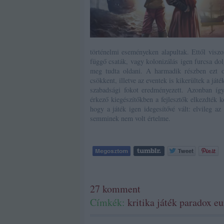
történelmi eseményeken alapultak. Ettől viszon
függő csaták, vagy kolonizálás igen furcsa dol
meg tudta oldani. A harmadik részben ezt o
csökkent, illetve az eventek is kikerültek a já
szabadsági fokot eredményezett. Azonban így
érkező kiegészítőkben a fejlesztők elkezdték k
hogy a játék igen idegesítővé vált: elvileg a
semminek nem volt értelme.
27
komment
Címkék:
kritika
játék
paradox
eu