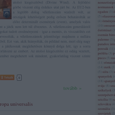
utolsó kiegészítővel (Divine Wind). A fejlődési
nemzetiség
görbe viszont elég érdekes utat járt be. Az EU2-ben
normannok
ogaden
(
3
)
a legtöbb dolog véletlenszám vezérelt volt, az
(
5
)
olaszors
országok lehetőségeit pedig erősen behatárolták az
(
4
)
örményo
előre determinált események (event), amelyek valós
(
10
)
oroszor
t a játék nem lett túl élvezetes. A véletlenszám generálástól
őstörténet
(
gokat tudott eredményezni - igaz a mentés, és visszatöltés ezt
oszmán bir
rvosolták, a véletlenszámok jelentősége majdnem a nullára
palermo
(
3
)
tékból. Ezt van, akik hiányolták, én például nem, mert elég nagy
paradox inte
 a játékosnak meglehetősen könnyű dolga lett, így a sorra
perzsák
(
11
)
orlátozni az embert. Az utolsó kiegészítőre ez odáig vezetett,
próféta
(
3
)
p
z ember megtehetett sok mindent, gyakorlatilag viszont szinte
puccs
(
5
)
ra
(
11
)
rómaia
(
14
)
rurik
(
3
(
5
)
siíta
(
3
)
spanyolok
(
Tetszik
0
(
18
)
spanyol
svájc
(
8
)
sza
tovább »
székelyek
(
szentpétervá
szicília
(
9
)
s
ropa universalis
szlovákia
(
4
szomália
(
3
)
szovjetek
(
3