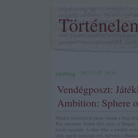
Történele
töriblog
2015.11.07. 16:34
Vendégposzt: Játék
Ambition: Sphere o
Minden bizonnyal jó páran vannak a blog olvas
War sorozatot. Ennek első része, a Shogun: T
között egyaránt. A siker titka a körökre oszt
játék egyedi hangulata volt, melynek a Hadako