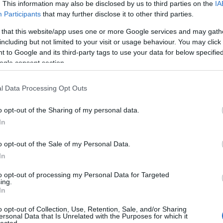
. This information may also be disclosed by us to third parties on the
IA
sierra
Participants
that may further disclose it to other third parties.
Tetszik
Címk
0
 that this website/app uses one or more Google services and may gath
including but not limited to your visit or usage behaviour. You may click 
afrika
(
16
)
a
 to Google and its third-party tags to use your data for below specifi
albánok
(
5
)
lyek
ogle consent section.
alternatív
(
6
anglia
(
8
)
a
(
5
)
anonymu
l Data Processing Opt Outs
antigonosz
(
argentína
(
7
ház
(
4
)
avar
o opt-out of the Sharing of my personal data.
 Rome II
báthoryak
(
In
bizánc
(
26
)
bocskai istv
o opt-out of the Sale of my Personal Data.
lázadás
(
3
)
b
A poszt tárgyát képező játék valószínűleg az idei év
budapest
(
3
)
In
egyik fő csalódása, a stratégiai játékokat kedvelők
coligny
(
3
)
körében pedig a fő csalódás (bár azért akadnak
(
5
)
csata
(
5
)
to opt-out of processing my Personal Data for Targeted
versenytársai, lásd az EU4 posztot). A Total War
dalmátok
(
7
ing.
sorozat eddig lényegében minden újabb résszel
istván
(
5
)
du
In
hozott egy vállalható szintet, sok rajongóval. A
erdély
(
7
)
er
fejlesztők ráadásul igen komoly kampányt folytattak
(
3
)
etiópok
(
o opt-out of Collection, Use, Retention, Sale, and/or Sharing
a következő rész népszerűsítésének érdekében, főleg
ersonal Data that Is Unrelated with the Purposes for which it
universalis
(
lected.