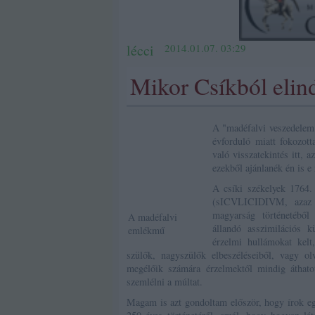
lécci
2014.01.07. 03:29
Mikor Csíkból elin
A "madéfalvi veszedelem"
évforduló miatt fokozot
való visszatekintés itt, 
ezekből ajánlanék én is e
A csíki székelyek 1764.
(sICVLICIDIVM, azaz 
magyarság történetéből 
A madéfalvi
állandó asszimilációs k
emlékmű
érzelmi hullámokat kelt,
szülők, nagyszülők elbeszéléseiből, vagy o
megélőik számára érzelmektől mindig áthatot
szemlélni a múltat.
Magam is azt gondoltam először, hogy írok eg