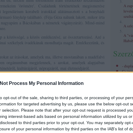
tom én, hiszen mint történelem iránt érdeklődő leszármazott
yermekeim 'örömére'. Családunk történetének megismerése
A zap
levele
i legendárium korabeli iratokkal alátámasztott s a bonyhádi
szult
mazó fénykép található. (Féja Géza nálunk lakott, mikor írta
 át nagyapám a Bácskában a németek vágányzárát). Mind-mind
A szl
mre.
A "vá
p a közösségé, a közös emlékezésé, az összetartozásé. Azé a
Habs
vinai székelyek ivadékának mondhatja magát. Emlékezzünk, és
Szerz
okat az írásokat, amelyek ma, illetve mostanában a madéfalvi
yen orgánumban megjelennek, s azokat, amelyek alapjaiban
- dupl
ténetéről, kultúrájáról, néprajzáról, mai életmódjáról.
Cs
(
pro
Kaif
(
p
etét bemutató gyűjtőoldal
Bögöy 
Not Process My Personal Information
töribl
Némed
to opt-out of the sale, sharing to third parties, or processing of your per
(
profil
)
hami
(
formation for targeted advertising by us, please use the below opt-out s
lécci
(
r selection. Please note that after your opt-out request is processed y
Qedrá
eing interest-based ads based on personal information utilized by us or
nagyp
disclosed to third parties prior to your opt-out. You may separately opt-
Ramos
losure of your personal information by third parties on the IAB’s list of
maotai
között feketével jelölve a magyarok ill. székelyek)