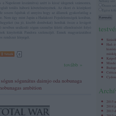
Néhány szó
 a Napoleont leszámítva) azért is kissé idegenek számomra,
Összes sz
glalt totális háború követelményének. Az ókori és középkori
Egész kif
de sosem fajultak el annyira hogy az államok gyakorlatilag a
ve. Nem úgy mint Japán a Hadakozó Fejedelemségek korában,
 hegyeket (na jó, kisebb dombokat) hordtak össze a levágott
testv
ó nevében uralkodó sógun személye feletti ellenőrzésért folyó
ok kinyitották Pandora szelencéjét. Ennek magyarázatához
s rendszer lényegét.
Sírásó
Had- é
históri
máské
Tetszik
0
Katpol
Minden
tovább »
Budap
Critic
Cydon
r sógun sógunátus daimjo oda nobunaga
a nobunagas ambition
Arch
2015 
2014 j
2013 
2013 m