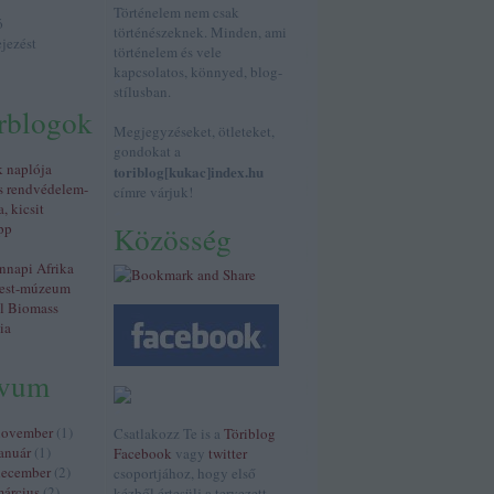
Történelem nem csak
ó
történészeknek. Minden, ami
ejezést
történelem és vele
kapcsolatos, könnyed, blog-
stílusban.
érblogok
Megjegyzéseket, ötleteket,
gondokat a
k naplója
toriblog[kukac]index.hu
s rendvédelem-
címre várjuk!
a, kicsit
pp
Közösség
napi Afrika
est-múzeum
al Biomass
ia
ívum
november
(
1
)
Csatlakozz Te is a
Töriblog
anuár
(
1
)
Facebook
vagy
twitter
december
(
2
)
csoportjához, hogy első
árcius
(
2
)
kézből értesülj a tervezett