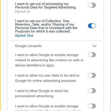
I want to opt-out of processing my
Personal Data for Targeted Advertising.
sierrahun
•
2011. január 11.
10
Opted In
Német Kelet-Afrika (a mai Ruanda, Burundi és
I want to opt-out of Collection, Use,
Retention, Sale, and/or Sharing of my
Tanzánia, Zanzibár nélkül) területe több
Personal Data that Is Unrelated with the
szempontból is különleges volt földrajzilag. Északi
Purposes for which it was collected.
Opted Out
határán emelkedett a Kilimandzsáró hegye, mely
Afrika legmagasabb pontja. Északnyugaton a
Google consents
Viktória-tó határolta, mely felszíne alapján a…
I want to allow Google to enable storage
related to advertising like cookies on web or
A Nagy Háború Afrikában: Bukoba 3.
device identifiers in apps.
rész
I want to allow my user data to be sent to
Google for online advertising purposes.
sierrahun
•
2010. november 09.
4
I want to allow Google to send me
Ott tartottunk tehát, hogy 1915. június 22-én
personalized advertising.
valamivel dél után a britek hatalmukba kerítették
Bukoba városmagját. A britek által ejtett
I want to allow Google to enable storage
hadizsákmány a következő volt: 67 lőfegyver 32.000