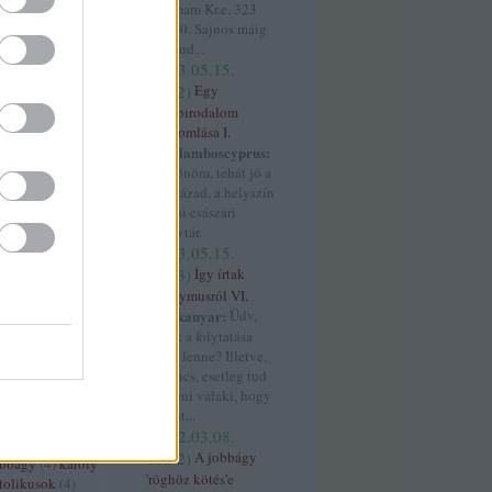
rszág
(
11
)
franco
dátumam Kr.e. 323
4
)
jun. 10. Sajnos máig
ténet
(
6
)
nem tud...
4
)
gesta
(
2023.05.15.
(
3
)
grúzok
(
3
)
05:12
)
Egy
gyarmatosítás
világbirodalom
 györgy
(
3
)
összeomlása I.
habsburg
(
32
)
Haralamboscyprus:
)
handel
(
3
)
Köszönöm, tehát jó a
havaselve
(
4
)
17. század, a helyszín
os
(
3
)
hohenstauf
a bécsi császári
zló
(
3
)
horthy
könyvtár.
orvátok
(
12
)
(
2023.05.15.
4
)
hunyadi
04:43
)
Így írtak
uszrau
(
3
)
ibéria
Anonymusról VI.
háború
(
9
)
iii béla
hajtűkanyar:
Üdv,
s
(
4
)
ii béla
(
4
)
ii
ennek a folytatása
miklós
(
3
)
ii miksa
merre lenne? Illetve,
háború
(
4
)
ha nincs, esetleg tud
3
)
itália
(
4
)
iv
segíteni valaki, hogy
ászló
(
3
)
i
Szt. Ist...
(
18
)
janicsár
(
5
)
(
2022.03.08.
z
(
3
)
jászok
(
4
)
11:52
)
A jobbágy
obbágy
(
4
)
károly
'röghöz kötés'e
tolikusok
(
4
)