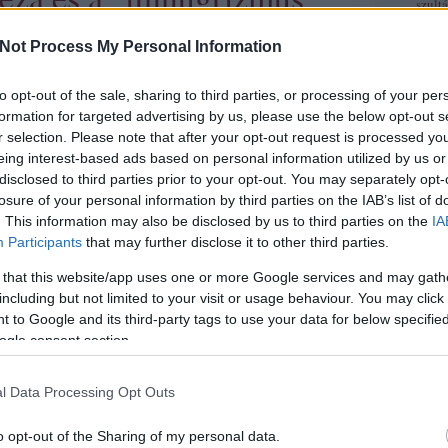
szult
A szl
Not Process My Personal Information
A "vá
Habs
aposzt lesz - talán először a blog történetében. Sajnálatos
to opt-out of the sale, sharing to third parties, or processing of your per
ság van, nekünk meg termelni kell a GDP-t, és mint azt
formation for targeted advertising by us, please use the below opt-out s
Szerz
hettétek, időnként kimarad egy - egy frissülés. Igyekszünk,
r selection. Please note that after your opt-out request is processed y
e így legyen. Mi a f.. van? Ma egy hajmeresztő interjút
eing interest-based ads based on personal information utilized by us or
m…
- dupl
disclosed to third parties prior to your opt-out. You may separately opt-
Cs
(
pro
losure of your personal information by third parties on the IAB’s list of
Kaif
(
p
. This information may also be disclosed by us to third parties on the
IA
Bögöy 
Participants
that may further disclose it to other third parties.
töribl
Némed
 that this website/app uses one or more Google services and may gath
(
profil
)
hami
(
including but not limited to your visit or usage behaviour. You may click 
lécci
(
 to Google and its third-party tags to use your data for below specifi
Tetszik
0
Qedrá
ogle consent section.
nagyp
tovább »
Ramos
maotai
l Data Processing Opt Outs
sierra
innugor
szőcs géza
o opt-out of the Sharing of my personal data.