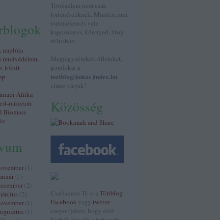
Történelem nem csak
történészeknek. Minden, ami
történelem és vele
érblogok
kapcsolatos, könnyed, blog-
stílusban.
k naplója
Megjegyzéseket, ötleteket,
s rendvédelem-
gondokat a
a, kicsit
toriblog[kukac]index.hu
pp
címre várjuk!
napi Afrika
Közösség
est-múzeum
al Biomass
ia
ívum
november
(
1
)
anuár
(
1
)
december
(
2
)
Csatlakozz Te is a
Töriblog
árcius
(
2
)
Facebook
vagy
twitter
november
(
1
)
csoportjához, hogy első
ugusztus
(
1
)
kézből értesülj a tervezett