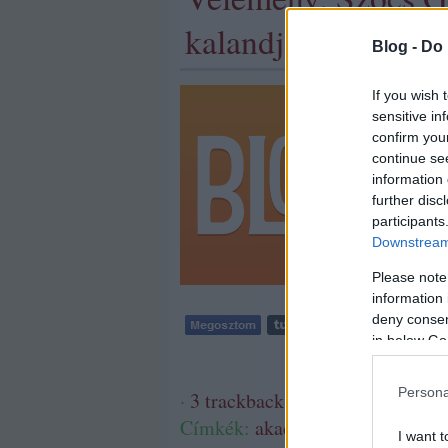
kalandjai
Blog -
Do 
Ez egy vit
If you wish 
módon vál
sensitive in
megfigyel
confirm you
hogy ez n
continue se
olvasta
information 
further disc
participants
Downstream 
Please note
information 
deny consent
in below Go
Persona
·
3
trackback
565
komment
Címkék:
akadémia
áltudomány
f
I want t