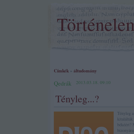
Történele
Címkék
»
áltudomány
Qedrák
2013.03.18. 09:10
Tényleg...?
Tényleg a
kitaláltá
békéért? 
bizonyára