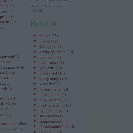
úlius
(
4
)
témákról és a legújabb
únius
(
3
)
hírekről!
május
(
1
)
prilis
(
1
)
Rovatok
árcius
(
1
)
b
...
balkán
(
25
)
bizánc
(
12
)
életrajzok
(
6
)
gazdaságtörténet
(
10
)
k neveirül A
germánok
(
2
)
dnevek
hadtörténet
(
35
)
kulásának rövid
kaukázus
(
10
)
ete I. rész
közel kelet
(
16
)
nos ill.
közép európa
(
10
)
észeti
kritikák
(
23
)
zelítés
kultúrtörténet
(
29
)
latin amerika
(
6
)
 király I.:
magyarország
(
21
)
adi Mátyás
mediterráneum
(
17
)
ja, és
nyugat európa
(
9
)
mekkora
skandinávia
(
3
)
steppei népek
(
4
)
orozsjei kozákok
társadalomtörténet
(
1
)
t írnak a török
távol kelet
(
8
)