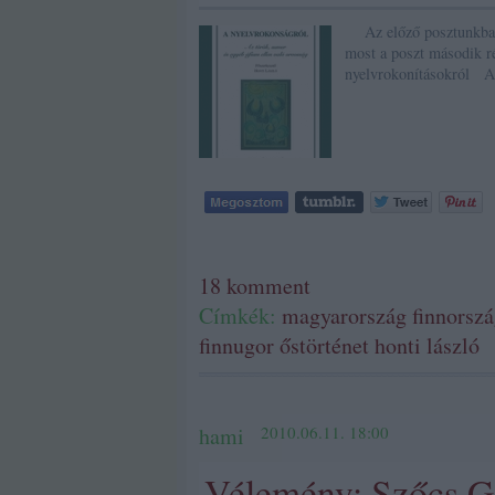
Az előző posztunkban 
most a poszt második r
nyelvrokonításokról 
18
komment
Címkék:
magyarország
finnorsz
finnugor
őstörténet
honti lászló
hami
2010.06.11. 18:00
Vélemény: Szőcs Gé