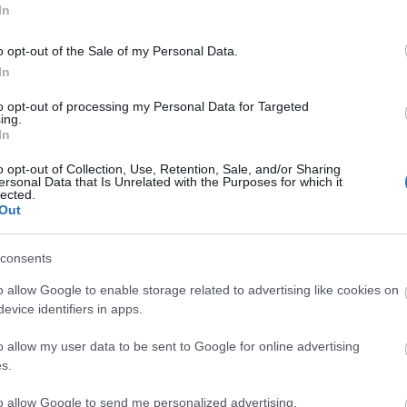
Címk
In
afrika
(
16
)
a
o opt-out of the Sale of my Personal Data.
albánok
(
5
)
alternatív
(
6
In
anglia
(
8
)
a
(
5
)
anonymu
to opt-out of processing my Personal Data for Targeted
ing.
antigonosz
(
In
argentína
(
7
ház
(
4
)
avar
báthoryak
(
o opt-out of Collection, Use, Retention, Sale, and/or Sharing
ersonal Data that Is Unrelated with the Purposes for which it
bizánc
(
26
)
lected.
bocskai istv
Out
lázadás
(
3
)
b
budapest
(
3
)
coligny
(
3
)
consents
(
5
)
csata
(
5
)
dalmátok
(
7
o allow Google to enable storage related to advertising like cookies on
istván
(
5
)
du
evice identifiers in apps.
erdély
(
7
)
er
(
3
)
etiópok
(
o allow my user data to be sent to Google for online advertising
universalis
(
fasizmus
(
3
)
s.
finnország
(
földközi ten
to allow Google to send me personalized advertising.