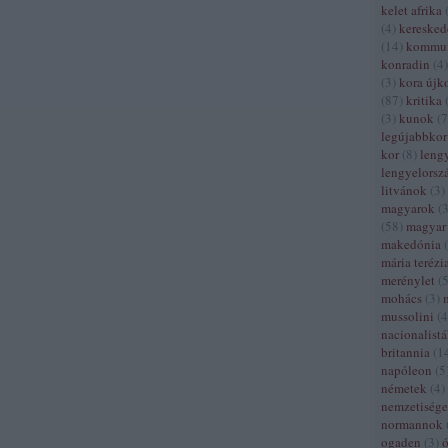
kelet afrika
(
4
)
kereske
(
14
)
kommun
konradin
(
4
)
(
3
)
kora újk
(
87
)
kritika
(
3
)
kunok
(
7
legújabbkor
kor
(
8
)
leng
lengyelorsz
litvánok
(
3
)
magyarok
(
(
58
)
magyar 
makedónia
(
mária terézi
merénylet
(
mohács
(
3
)
mussolini
(
4
nacionalist
britannia
(
1
napóleon
(
5
németek
(
4
)
nemzetiség
normannok
ogaden
(
3
)