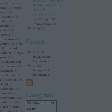
rész? Itt a blogon nem
zág
(
3
)
örmények
találom... Van esetleg
rszág
(
3
)
oroszok
az utóbb...
szág
(
16
)
(
2021.06.04.
3
)
oszmán
(
11
)
16:03
)
Így írtak
odalom
(
5
)
Anonymusról VI.
paradox
(
3
)
Utolsó 20
ractive
(
3
)
perzsia
(
20
)
tolemaiosz
(
3
)
Feedek
szputyin
(
5
)
róma
k
(
8
)
románok
RSS 2.0
)
sárközy
(
3
)
sega
bejegyzések
,
spanyol
(
3
)
kommentek
4
)
spanyolország
Atom
 köztársaság
(
6
)
bejegyzések
,
sszanidák
(
8
)
kommentek
3
)
szeleukosz
(
3
)
r
(
7
)
szerbek
(
10
)
zlávok
(
7
)
)
szlovákok
(
8
)
Látogatók
szovjet
(
4
)
)
szovjetunió
(
6
)
szülejmán
(
6
)
3
)
tiso
(
3
)
török
60
)
újvilág
(
3
)
usa