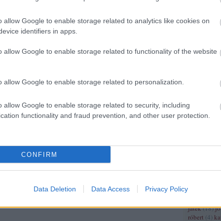
(
4
)
franciao
(
5
)
frankok
(
o allow Google to enable storage related to analytics like cookies on
gazdaságtör
germánok
(
evice identifiers in apps.
hungarorum
gyarmat
(
3
)
o allow Google to enable storage related to functionality of the website
(
12
)
györffy
háború
(
17
)
hajótörés
(
3
o allow Google to enable storage related to personalization.
hastings
(
3
)
hódító vilm
(
3
)
honti lás
o allow Google to enable storage related to security, including
miklós
(
3
)
h
cation functionality and fraud prevention, and other user protection.
hugenotta
(
mátyás
(
7
)
h
(
4
)
ii. világ
(
6
)
iii frigye
lajos
(
3
)
ii 
CONFIRM
(
4
)
ii világ
iparosodás
(
béla
(
6
)
iv l
Data Deletion
Data Access
Privacy Policy
világháború
japán
(
9
)
jás
játék
(
18
)
j
róbert
(
4
)
ka