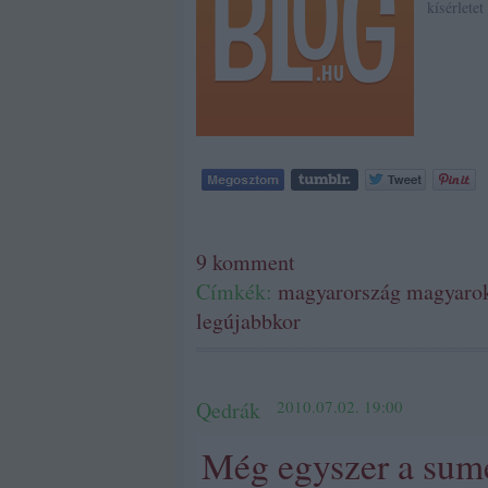
kísérletet
9
komment
Címkék:
magyarország
magyaro
legújabbkor
Qedrák
2010.07.02. 19:00
Még egyszer a sumé