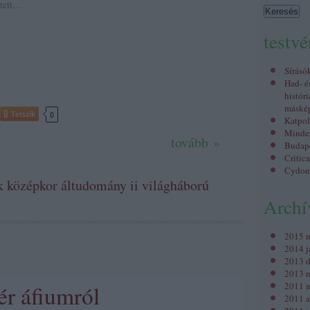
 tett…
testv
Sírásó
Had- é
históri
máské
Tetszik
0
Katpol
Minden
tovább »
Budap
Critic
Cydon
k
középkor
áltudomány
ii világháború
Arch
2015 
2014 j
2013 
2013 m
2011 
r áfiumról
2011 a