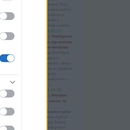
ék
K.: Mondod :Tény,
hogy a török hódítás
lbánia
(
4
)
után csökkent le
allah
(
3
)
radikálisan a
)
áltudomány
(
3
)
magyarság számará...
ngolok
(
3
)
anjou
(
2024.03.13.
s
(
7
)
antant
(
4
)
17:50
)
Vendégposzt:
3
)
aragónia
(
6
)
A szláv népvándorlás
)
árpád
(
3
)
árpád
és Samo birodalma
ok
(
4
)
ázsia
(
3
)
kotyesz:
@azVégek:
7
)
birtok
(
3
)
(@prukker és
blogtalálkozó
(
3
)
@mindenki): Ahogy
án
(
4
)
boxer
tanultuk az árpádkori
rit birodalom
(
7
)
névképzést,
cár
(
3
)
cixi
(
4
)
hagyományosan a
creative assembly
török ...
dalmácia
(
8
)
(
2023.10.30.
)
dánok
(
3
)
dobó
00:02
)
Sztyeppei
alizmus
(
3
)
népek sorozat: Az
edet
(
3
)
etiópia
úzok
3
)
europa
Haralamboscyprus:
3
)
fasiszták
(
4
)
ferdinánd
(
11
)
A cikkben említve
4
)
finnugor
(
4
)
van Nagy Sándor
ger
(
8
)
franciák
halálának pontos