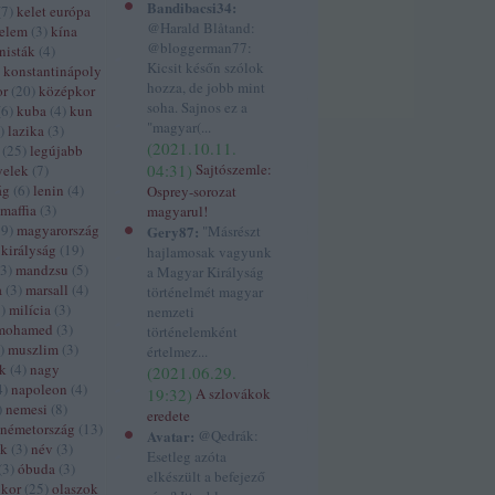
Bandibacsi34:
(
7
)
kelet európa
@Harald Blåtand:
delem
(
3
)
kína
@bloggerman77:
isták
(
4
)
Kicsit későn szólok
konstantinápoly
hozza, de jobb mint
or
(
20
)
középkor
soha. Sajnos ez a
(
6
)
kuba
(
4
)
kun
"magyar(...
)
lazika
(
3
)
(
2021.10.11.
(
25
)
legújabb
04:31
)
Sajtószemle:
yelek
(
7
)
ág
(
6
)
lenin
(
4
)
Osprey-sorozat
maffia
(
3
)
magyarul!
39
)
magyarország
Gery87:
"Másrészt
királyság
(
19
)
hajlamosak vagyunk
3
)
mandzsu
(
5
)
a Magyar Királyság
a
(
3
)
marsall
(
4
)
történelmét magyar
5
)
milícia
(
3
)
nemzeti
mohamed
(
3
)
történelemként
)
muszlim
(
3
)
értelmez...
ák
(
4
)
nagy
(
2021.06.29.
4
)
napoleon
(
4
)
19:32
)
A szlovákok
)
nemesi
(
8
)
eredete
németország
(
13
)
Avatar:
@Qedrák:
ek
(
3
)
név
(
3
)
Esetleg azóta
(
3
)
óbuda
(
3
)
elkészült a befejező
ókor
(
25
)
olaszok