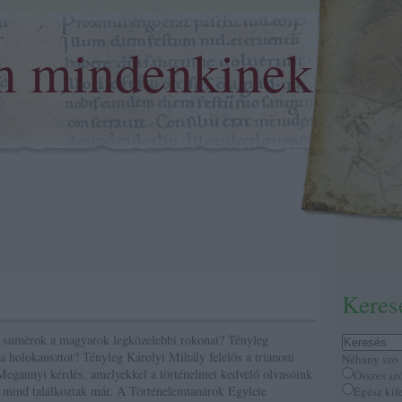
m mindenkinek
Keres
 sumérok a magyarok legközelebbi rokonai? Tényleg
k a holokausztot? Tényleg Károlyi Mihály felelős a trianoni
Néhány szó
Megannyi kérdés, amelyekkel a történelmet kedvelő olvasóink
Összes sz
 mind találkoztak már. A Történelemtanárok Egylete
Egész kif