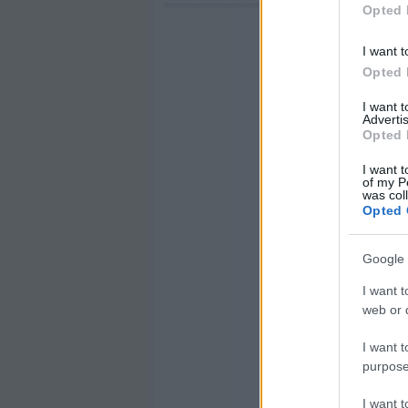
Opted 
I want t
Opted 
I want 
Advertis
Opted 
I want t
of my P
was col
Opted 
Google 
I want t
web or d
I want t
purpose
I want 