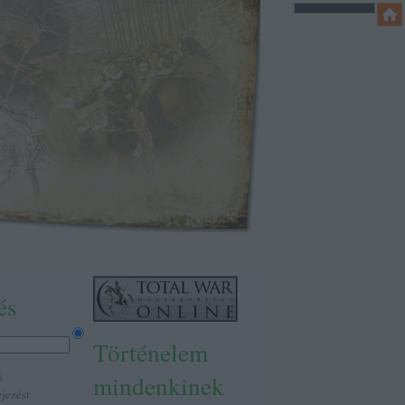
és
Történelem
mindenkinek
ó
ejezést