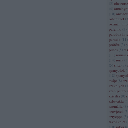
(
5
)
olaszors
(
4
)
örményo
(
10
)
oroszor
őstörténet
(
oszmán bir
palermo
(
3
)
paradox inte
perzsák
(
11
)
próféta
(
3
)
p
puccs
(
5
)
ra
(
11
)
rómaia
(
14
)
rurik
(
3
(
5
)
siíta
(
3
)
spanyolok
(
(
18
)
spanyol
svájc
(
8
)
sza
székelyek
(
szentpétervá
szicília
(
9
)
s
szlovákia
(
4
szomália
(
3
)
szovjetek
(
3
sztyeppe
(
3
)
távol kelet
(
(
10
)
újkor
(