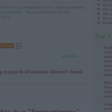
2011 j
2011 j
Fodor István tanulmányával zártuk a könyvismertetőnket,
2011 
észe következik. Magyar nyelvészek az alternatív
2011 á
A másik…
2011 m
Továb
Top 5
Tetszik
0
Elein
csalá
tovább »
kiala
történ
általá
nyelv
ág
magyarok
áltudomány
alternatív
finnek
megkö
Mátyás
Huny
család
gyer
A zap
za és a "finnugrizmus"
levele