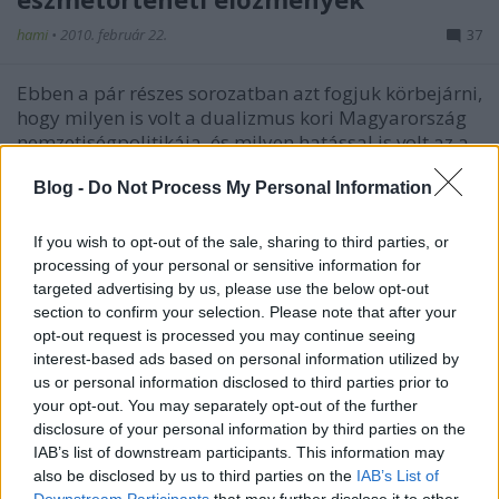
hami
•
2010. február 22.
37
Ebben a pár részes sorozatban azt fogjuk körbejárni,
hogy milyen is volt a dualizmus kori Magyarország
nemzetiségpolitikája, és milyen hatással is volt az a
különböző magyar, és nemzetiségi politikai
törekvésekre. Kétségtelen, hogy a témában igen sok
Blog -
Do Not Process My Personal Information
féle vélemény létezik:…
If you wish to opt-out of the sale, sharing to third parties, or
processing of your personal or sensitive information for
Dobó István másik arca - 4. rész :
targeted advertising by us, please use the below opt-out
Dobó öröksége
section to confirm your selection. Please note that after your
opt-out request is processed you may continue seeing
lécci
•
2009. november 05.
1
interest-based ads based on personal information utilized by
us or personal information disclosed to third parties prior to
Dobó István koponyacsontjaTérjünk vissza a poszt
your opt-out. You may separately opt-out of the further
elejére, Dobó gyerekkorára. Tarczay, aki megölte
disclosure of your personal information by third parties on the
apját, emlékszünk, és Perényi. Dobó tehát már
IAB’s list of downstream participants. This information may
Ferdinánd pártján volt (lényegében 1541-től, Török
also be disclosed by us to third parties on the
IAB’s List of