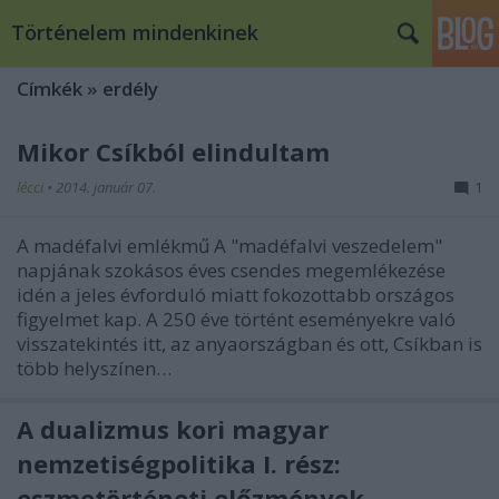
Történelem mindenkinek
Címkék
»
erdély
Mikor Csíkból elindultam
lécci
•
2014. január 07.
1
A madéfalvi emlékmű A "madéfalvi veszedelem"
napjának szokásos éves csendes megemlékezése
idén a jeles évforduló miatt fokozottabb országos
figyelmet kap. A 250 éve történt eseményekre való
visszatekintés itt, az anyaországban és ott, Csíkban is
több helyszínen…
A dualizmus kori magyar
nemzetiségpolitika I. rész:
eszmetörténeti előzmények