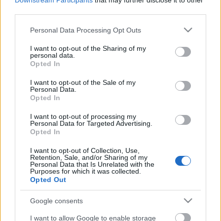
Bálint elhurcolásától), mikor Perényi még
Downstream Participants
that may further disclose it to other
third parties.
Izabellában ill. a fiatal…
Please note that this website/app uses one or more Google
Personal Data Processing Opt Outs
Dobó István másik arca - 3. rész: A
services and may gather and store information including but
not limited to your visit or usage behaviour. You may click to
I want to opt-out of the Sharing of my
tisztáldozat
personal data.
grant or deny consent to Google and its third-party tags to
Opted In
use your data for below specified purposes in below Google
lécci
•
2009. november 02.
1
consent section.
I want to opt-out of the Sale of my
Personal Data.
1546 februárjában Ferdinánd megbízta a
Opted In
Perényiekkel az ismert birtokperek révén "perben,
haragban" álló ruszkai Dobó család tagjai között
I want to opt-out of processing my
Personal Data for Targeted Advertising.
addig önálló, jelentősebb katonai megbízásban nem
Opted In
részesített, de évtizedes katonai élete alapján arra
alkalmasnak gondolt Dobó…
I want to opt-out of Collection, Use,
Retention, Sale, and/or Sharing of my
Personal Data that Is Unrelated with the
Purposes for which it was collected.
Dobó István másik arca - 1. rész:
Opted Out
Birtokot szerezni "necesse est"
Google consents
lécci
•
2009. október 26.
15
I want to allow Google to enable storage