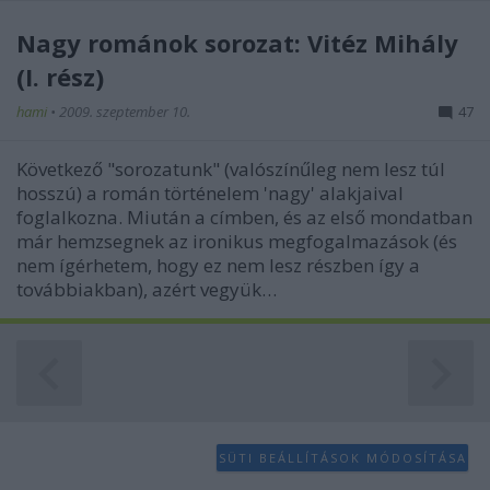
functionality and fraud prevention, and other
user protection.
Nagy románok sorozat: Vitéz Mihály
(I. rész)
hami
•
2009. szeptember 10.
47
Következő "sorozatunk" (valószínűleg nem lesz túl
hosszú) a román történelem 'nagy' alakjaival
foglalkozna. Miután a címben, és az első mondatban
már hemzsegnek az ironikus megfogalmazások (és
nem ígérhetem, hogy ez nem lesz részben így a
továbbiakban), azért vegyük…
SÜTI BEÁLLÍTÁSOK MÓDOSÍTÁSA