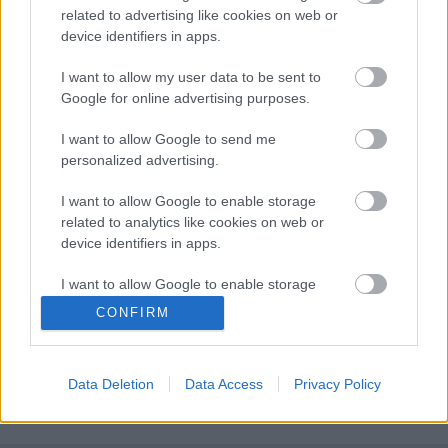
related to advertising like cookies on web or
Dobó Istvánt, az egri hőst, a vitézségből példát adó
device identifiers in apps.
embert jól ismerjük, de volt Dobó Istvánnak egy
másik arca. Az elhivatott (egyesek szerint
I want to allow my user data to be sent to
gátlástalan) birtokszerzőé. Más szempontból viszont
Google for online advertising purposes.
"csak a jogos örökségét igyekezett visszaszerezni". E
négyrészes poszt Dobó…
I want to allow Google to send me
personalized advertising.
Nagy románok sorozat: Vitéz Mihály
I want to allow Google to enable storage
(II. rész)
related to analytics like cookies on web or
device identifiers in apps.
hami
•
2009. szeptember 14.
22
I want to allow Google to enable storage
Mihályunk eseményekben gazdag élete az előző rész
related to functionality of the website or app.
CONFIRM
végén még nem ért véget. A keresztény szövetség
I want to allow Google to enable storage
fokozódó nehézségei (1596: mezőkeresztesi vereség,
related to personalization.
Eger eleste) Erdélyben is a helyzet eszkalálódásához
Data Deletion
Data Access
Privacy Policy
vezetett. Nem feltétlenül részletezném a magyar
I want to allow Google to enable storage
történelem eme…
related to security, including authentication