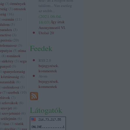
rész? Itt a blogon nem
zág
(
3
)
örmények
találom... Van esetleg
rszág
(
3
)
oroszok
az utóbb...
szág
(
16
)
(
2021.06.04.
3
)
oszmán
(
11
)
16:03
)
Így írtak
odalom
(
5
)
Anonymusról VI.
paradox
(
3
)
Utolsó 20
ractive
(
3
)
perzsia
(
20
)
tolemaiosz
(
3
)
Feedek
szputyin
(
5
)
róma
k
(
8
)
románok
RSS 2.0
)
sárközy
(
3
)
sega
bejegyzések
,
spanyol
(
3
)
kommentek
4
)
spanyolország
Atom
 köztársaság
(
6
)
bejegyzések
,
sszanidák
(
8
)
kommentek
3
)
szeleukosz
(
3
)
r
(
7
)
szerbek
(
10
)
zlávok
(
7
)
)
szlovákok
(
8
)
Látogatók
szovjet
(
4
)
)
szovjetunió
(
6
)
szülejmán
(
6
)
3
)
tiso
(
3
)
török
60
)
újvilág
(
3
)
usa