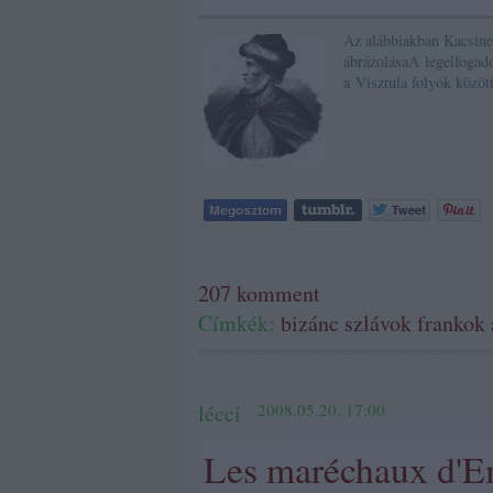
Az alábbiakban Kacsine
ábrázolásaA legelfogado
a Visztula folyók közöt
207
komment
Címkék:
bizánc
szlávok
frankok
lécci
2008.05.20. 17:00
Les maréchaux d'E