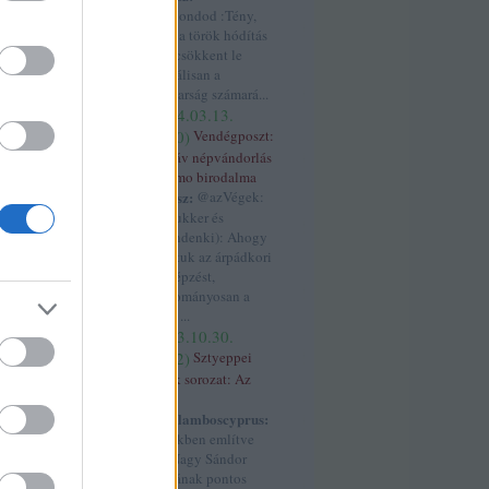
ék
K.: Mondod :Tény,
hogy a török hódítás
lbánia
(
4
)
után csökkent le
allah
(
3
)
radikálisan a
)
áltudomány
(
3
)
magyarság számará...
ngolok
(
3
)
anjou
(
2024.03.13.
s
(
7
)
antant
(
4
)
17:50
)
Vendégposzt:
3
)
aragónia
(
6
)
A szláv népvándorlás
)
árpád
(
3
)
árpád
és Samo birodalma
ok
(
4
)
ázsia
(
3
)
kotyesz:
@azVégek:
7
)
birtok
(
3
)
(@prukker és
blogtalálkozó
(
3
)
@mindenki): Ahogy
án
(
4
)
boxer
tanultuk az árpádkori
rit birodalom
(
7
)
névképzést,
cár
(
3
)
cixi
(
4
)
hagyományosan a
creative assembly
török ...
dalmácia
(
8
)
(
2023.10.30.
)
dánok
(
3
)
dobó
00:02
)
Sztyeppei
alizmus
(
3
)
népek sorozat: Az
edet
(
3
)
etiópia
úzok
3
)
europa
Haralamboscyprus:
3
)
fasiszták
(
4
)
ferdinánd
(
11
)
A cikkben említve
4
)
finnugor
(
4
)
van Nagy Sándor
ger
(
8
)
franciák
halálának pontos