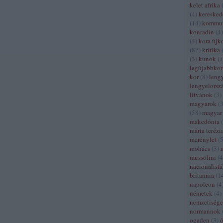
kelet afrika
(
4
)
kereske
(
14
)
kommun
konradin
(
4
)
(
3
)
kora újk
(
87
)
kritika
(
3
)
kunok
(
7
legújabbkor
kor
(
8
)
leng
lengyelorsz
litvánok
(
3
)
magyarok
(
(
58
)
magyar 
makedónia
(
mária terézi
merénylet
(
mohács
(
3
)
mussolini
(
4
nacionalist
britannia
(
1
napoleon
(
4
németek
(
4
)
nemzetiség
normannok
ogaden
(
3
)