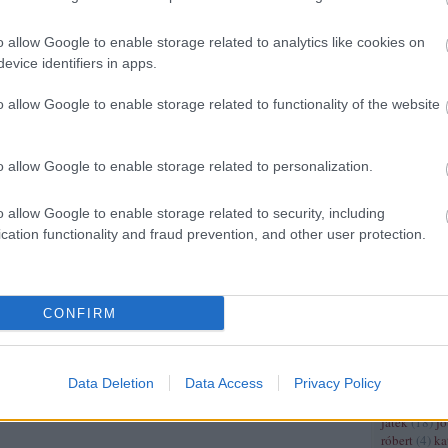
(
4
)
franciao
(
5
)
frankok
(
o allow Google to enable storage related to analytics like cookies on
gazdaságtör
germánok
(
evice identifiers in apps.
hungarorum
gyarmat
(
3
)
o allow Google to enable storage related to functionality of the website
(
12
)
györffy
háború
(
17
)
hajótörés
(
3
o allow Google to enable storage related to personalization.
hastings
(
3
)
hódító vilm
(
3
)
honti lás
o allow Google to enable storage related to security, including
miklós
(
3
)
h
cation functionality and fraud prevention, and other user protection.
hugenotta
(
mátyás
(
7
)
h
(
4
)
ii. világ
(
6
)
iii frigye
lajos
(
3
)
ii 
CONFIRM
(
4
)
ii világ
iparosodás
(
béla
(
6
)
iv l
Data Deletion
Data Access
Privacy Policy
világháború
japán
(
9
)
jás
játék
(
18
)
j
róbert
(
4
)
ka