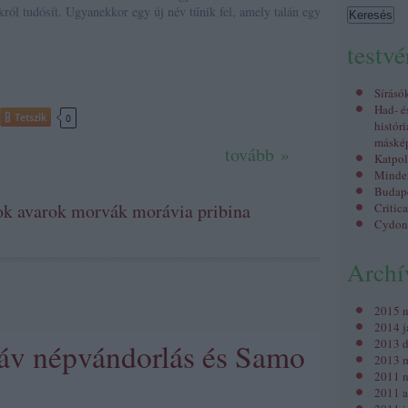
król tudósít. Ugyanekkor egy új név tűnik fel, amely talán egy
testv
Sírásó
Had- é
Tetszik
0
históri
máské
tovább »
Katpol
Minden
Budap
ok
avarok
morvák
morávia
pribina
Critic
Cydon
Arch
2015 
2014 j
2013 
áv népvándorlás és Samo
2013 m
2011 
2011 a