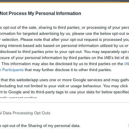
szult
maréchaux). A hochdeutsch "marah" = ló és "schalh" = szolga
A szl
zármazó kifejezés, néha tévesen lovászfiúként, kengyelfogóként
Not Process My Personal Information
telt - mert ugyan mi más 'feladat' volna amivel szolgálni…
A "vá
Habs
to opt-out of the sale, sharing to third parties, or processing of your per
formation for targeted advertising by us, please use the below opt-out s
Szerz
r selection. Please note that after your opt-out request is processed y
eing interest-based ads based on personal information utilized by us or
- dupl
disclosed to third parties prior to your opt-out. You may separately opt-
Tetszik
0
Cs
(
pro
losure of your personal information by third parties on the IAB’s list of
Kaif
(
p
tovább »
. This information may also be disclosed by us to third parties on the
IA
Bögöy 
Participants
that may further disclose it to other third parties.
töribl
Némed
 that this website/app uses one or more Google services and may gath
(
profil
)
marsall
frankok
hami
(
including but not limited to your visit or usage behaviour. You may click 
lécci
(
 to Google and its third-party tags to use your data for below specifi
Qedrá
ogle consent section.
nagyp
Ramos
maotai
l Data Processing Opt Outs
ányzatok II.
sierra
o opt-out of the Sharing of my personal data.