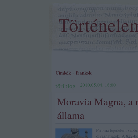
Történele
Címkék
»
frankok
töriblog
2010.05.04. 18:00
Moravia Magna, a n
állama
Pribina fejedelem szobr
olvashatjátok. A 822-be