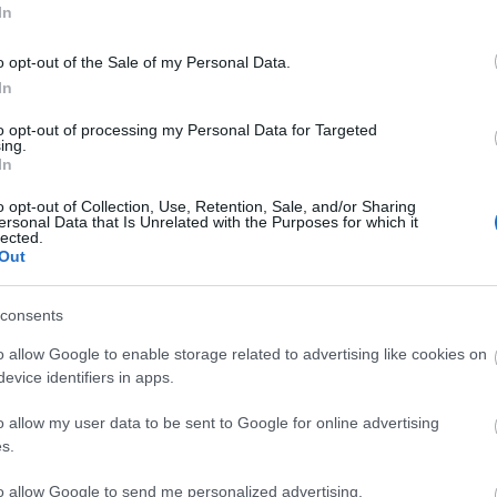
Címk
In
oriánusok kiválásával még nem ért véget a korai keresztény
. A kulturálisan sok szempontból heterogén
afrika
(
16
)
a
 folyt a keresztény irányzatok differenciálódása, amely
o opt-out of the Sale of my Personal Data.
albánok
(
5
)
nység súlypontjának…
alternatív
(
6
In
anglia
(
8
)
a
(
5
)
anonymu
to opt-out of processing my Personal Data for Targeted
ing.
antigonosz
(
In
argentína
(
7
ház
(
4
)
avar
Tetszik
0
báthoryak
(
o opt-out of Collection, Use, Retention, Sale, and/or Sharing
ersonal Data that Is Unrelated with the Purposes for which it
bizánc
(
26
)
tovább »
lected.
bocskai istv
Out
lázadás
(
3
)
b
budapest
(
3
)
kor
bizánc
frankok
monofiziták
ortodoxok
coligny
(
3
)
consents
(
5
)
csata
(
5
)
dalmátok
(
7
o allow Google to enable storage related to advertising like cookies on
istván
(
5
)
du
evice identifiers in apps.
erdély
(
7
)
er
(
3
)
etiópok
(
o allow my user data to be sent to Google for online advertising
universalis
(
fasizmus
(
3
)
s.
finnország
(
földközi ten
to allow Google to send me personalized advertising.