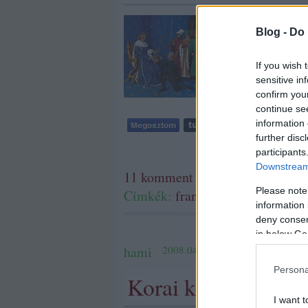
Le maréchal (tsz. les 
szavak összetételéből s
Blog -
Do 
értelmezve a szóösszeté
If you wish 
sensitive in
confirm you
continue se
information 
further disc
participants
Downstream 
11
komment
Please note
Címkék:
franciaország
napoleon
information 
deny consent
in below Go
hami
2008.04.30. 09:00
Persona
Korai keresztény ir
I want t