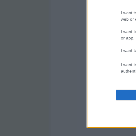
I want t
web or d
I want t
or app.
I want t
I want t
authenti