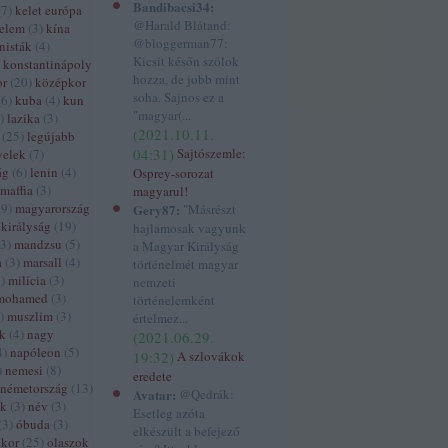
Bandibacsi34:
(
7
)
kelet európa
@Harald Blåtand:
delem
(
3
)
kína
@bloggerman77:
isták
(
4
)
Kicsit későn szólok
konstantinápoly
hozza, de jobb mint
or
(
20
)
középkor
soha. Sajnos ez a
(
6
)
kuba
(
4
)
kun
"magyar(...
)
lazika
(
3
)
(
2021.10.11.
(
25
)
legújabb
04:31
)
Sajtószemle:
yelek
(
7
)
ág
(
6
)
lenin
(
4
)
Osprey-sorozat
maffia
(
3
)
magyarul!
39
)
magyarország
Gery87:
"Másrészt
királyság
(
19
)
hajlamosak vagyunk
3
)
mandzsu
(
5
)
a Magyar Királyság
a
(
3
)
marsall
(
4
)
történelmét magyar
5
)
milícia
(
3
)
nemzeti
mohamed
(
3
)
történelemként
)
muszlim
(
3
)
értelmez...
ák
(
4
)
nagy
(
2021.06.29.
4
)
napóleon
(
5
)
19:32
)
A szlovákok
)
nemesi
(
8
)
eredete
németország
(
13
)
Avatar:
@Qedrák:
ek
(
3
)
név
(
3
)
Esetleg azóta
(
3
)
óbuda
(
3
)
elkészült a befejező
ókor
(
25
)
olaszok