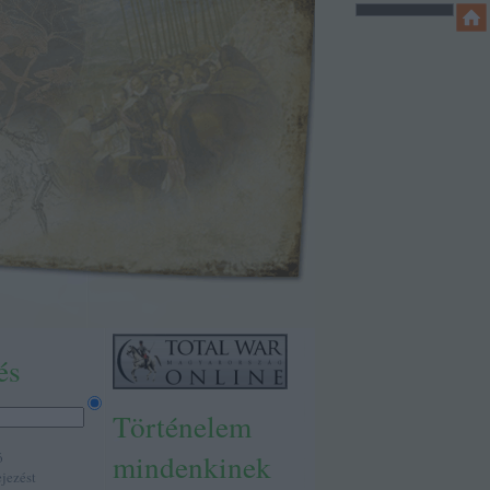
és
Történelem
mindenkinek
ó
ejezést