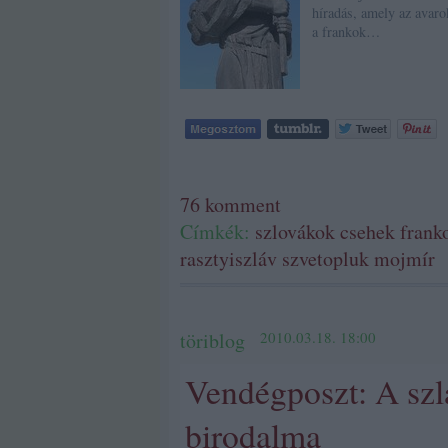
híradás, amely az avaro
a frankok…
76
komment
Címkék:
szlovákok
csehek
frank
rasztyiszláv
szvetopluk
mojmír
töriblog
2010.03.18. 18:00
Vendégposzt: A szl
birodalma