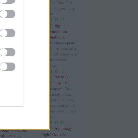
rszág
(
11
)
franco
dátumam Kr.e. 323
4
)
jun. 10. Sajnos máig
ténet
(
6
)
nem tud...
4
)
gesta
(
2023.05.15.
(
3
)
grúzok
(
3
)
05:12
)
Egy
gyarmatosítás
világbirodalom
 györgy
(
3
)
összeomlása I.
habsburg
(
32
)
Haralamboscyprus:
)
handel
(
3
)
Köszönöm, tehát jó a
havaselve
(
4
)
17. század, a helyszín
os
(
3
)
hohenstauf
a bécsi császári
zló
(
3
)
horthy
könyvtár.
orvátok
(
12
)
(
2023.05.15.
4
)
hunyadi
04:43
)
Így írtak
uszrau
(
3
)
ibéria
Anonymusról VI.
háború
(
9
)
iii béla
hajtűkanyar:
Üdv,
s
(
4
)
ii béla
(
4
)
ii
ennek a folytatása
miklós
(
3
)
ii miksa
merre lenne? Illetve,
háború
(
4
)
ha nincs, esetleg tud
3
)
itália
(
4
)
iv
segíteni valaki, hogy
ászló
(
3
)
i
Szt. Ist...
(
18
)
janicsár
(
5
)
(
2022.03.08.
z
(
3
)
jászok
(
4
)
11:52
)
A jobbágy
obbágy
(
4
)
károly
'röghöz kötés'e
tolikusok
(
4
)