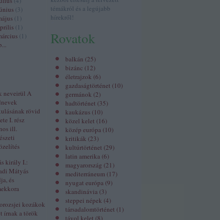
úlius
(
4
)
témákról és a legújabb
únius
(
3
)
hírekről!
május
(
1
)
prilis
(
1
)
Rovatok
árcius
(
1
)
b
...
balkán
(
25
)
bizánc
(
12
)
életrajzok
(
6
)
gazdaságtörténet
(
10
)
k neveirül A
germánok
(
2
)
dnevek
hadtörténet
(
35
)
kulásának rövid
kaukázus
(
10
)
ete I. rész
közel kelet
(
16
)
nos ill.
közép európa
(
10
)
észeti
kritikák
(
23
)
zelítés
kultúrtörténet
(
29
)
latin amerika
(
6
)
 király I.:
magyarország
(
21
)
adi Mátyás
mediterráneum
(
17
)
ja, és
nyugat európa
(
9
)
mekkora
skandinávia
(
3
)
steppei népek
(
4
)
orozsjei kozákok
társadalomtörténet
(
1
)
t írnak a török
távol kelet
(
8
)