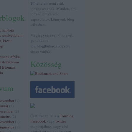
Történelem nem csak
történészeknek. Minden, ami
történelem és vele
érblogok
kapcsolatos, könnyed, blog-
stílusban.
k naplója
Megjegyzéseket, ötleteket,
s rendvédelem-
gondokat a
a, kicsit
toriblog[kukac]index.hu
pp
címre várjuk!
napi Afrika
Közösség
est-múzeum
al Biomass
ia
ívum
november
(
1
)
anuár
(
1
)
december
(
2
)
Csatlakozz Te is a
Töriblog
árcius
(
2
)
Facebook
vagy
twitter
november
(
1
)
csoportjához, hogy első
ugusztus
(
1
)
kézből értesülj a tervezett