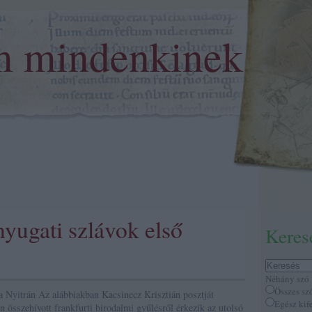
m mindenkinek
yugati szlávok első
Keres
Néhány szó
Összes sz
a Nyitrán Az alábbiakban Kacsinecz Krisztián posztját
Egész kif
n összehívott frankfurti birodalmi gyűlésről érkezik az utolsó