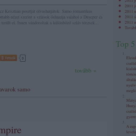
2011 j
2011 j
cz Krisztián posztját olvashatjátok: Samo romantikus
2011 
ttabb nézet szerint a szlávok őshazája valahol a Dnyeper és
2011 á
2011 m
t terült el. Innen vándoroltak a különböző szláv törzsek…
Továb
Top 5
Elein
Tetszik
0
csalá
kiala
tovább »
történ
általá
nyelv
avarok
samo
megkö
Mátyás
Huny
család
gyer
mpire
A zap
levele