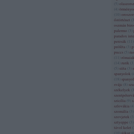
(
5
)
olaszors
(
4
)
örményo
(
10
)
oroszor
őstörténet
(
oszmán bir
palermo
(
3
)
paradox inte
perzsák
(
11
)
próféta
(
3
)
p
puccs
(
5
)
ra
(
11
)
rómaia
(
14
)
rurik
(
3
(
5
)
siíta
(
3
)
spanyolok
(
(
18
)
spanyol
svájc
(
8
)
sza
székelyek
(
szentpétervá
szicília
(
9
)
s
szlovákia
(
4
szomália
(
3
)
szovjetek
(
3
sztyeppe
(
3
)
távol kelet
(
(
10
)
újkor
(