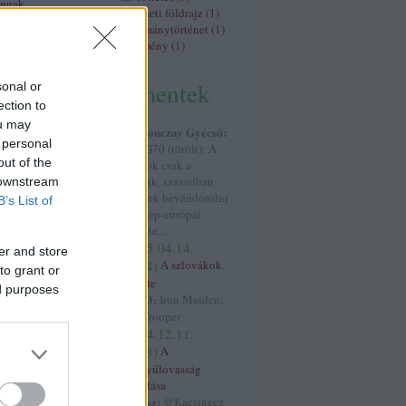
ánnak
történeti földrajz
(
1
)
tudománytörténet
(
1
)
ovákok eredete
vélemény
(
1
)
rromboló"
burgok
kommentek
sonal or
ection to
ők
ou may
Kapronczay Gyécső:
 personal
@PSG70 (törölt): A
agondol
(
profil
)
out of the
szlávok csak a
fil
)
hetedik, században
 downstream
rofil
)
kezdtek bevándorolni
B’s List of
(törölt)
(
profil
)
a Közép-európai
og
(
profil
)
területe...
i László
(
2025.04.14.
er and store
08:44
)
A szlovákok
profil
)
to grant or
eredete
profil
)
ed purposes
josé73:
Iron Maiden:
k
(
profil
)
The Trooper
ilu1
(
profil
)
(
2024.12.11.
(
profil
)
(
profil
)
17:58
)
A
hun
(
profil
)
könnyűlovasság
támadása
kotyesz:
@Kacsinecz