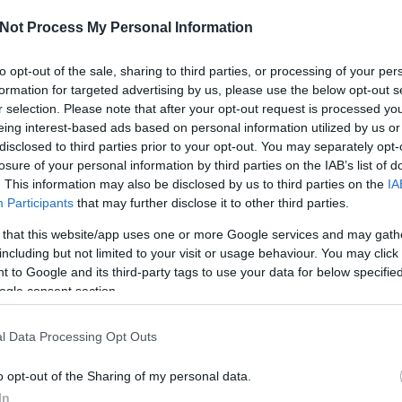
szult
Not Process My Personal Information
A szl
A "vá
to opt-out of the sale, sharing to third parties, or processing of your per
Habs
formation for targeted advertising by us, please use the below opt-out s
Szerz
r selection. Please note that after your opt-out request is processed y
eing interest-based ads based on personal information utilized by us or
disclosed to third parties prior to your opt-out. You may separately opt-
- dupl
losure of your personal information by third parties on the IAB’s list of
Cs
(
pro
. This information may also be disclosed by us to third parties on the
IA
Kaif
(
p
Bögöy 
Participants
that may further disclose it to other third parties.
töribl
Némed
 that this website/app uses one or more Google services and may gath
(
profil
)
including but not limited to your visit or usage behaviour. You may click 
hami
(
 to Google and its third-party tags to use your data for below specifi
lécci
(
ogle consent section.
Qedrá
nagyp
Ramos
l Data Processing Opt Outs
maotai
sierra
o opt-out of the Sharing of my personal data.
In