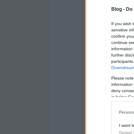
Blog -
Do 
If you wish 
sensitive in
confirm you
continue se
information 
further disc
participants
Downstream 
Please note
information 
deny consent
in below Go
Persona
I want t
Opted 