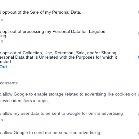
Címk
o opt-out of the Sale of my Personal Data.
afrika
(
16
)
a
albánok
(
5
)
In
alternatív
(
6
anglia
(
8
)
a
to opt-out of processing my Personal Data for Targeted
(
5
)
anonymu
ing.
antigonosz
(
In
argentína
(
7
ház
(
4
)
avar
o opt-out of Collection, Use, Retention, Sale, and/or Sharing
ersonal Data that Is Unrelated with the Purposes for which it
báthoryak
(
lected.
bizánc
(
26
)
Out
bocskai istv
lázadás
(
3
)
b
budapest
(
3
)
consents
coligny
(
3
)
(
5
)
csata
(
5
)
o allow Google to enable storage related to advertising like cookies on
dalmátok
(
7
evice identifiers in apps.
istván
(
5
)
du
erdély
(
7
)
er
o allow my user data to be sent to Google for online advertising
(
3
)
etiópok
(
universalis
(
s.
fasizmus
(
3
)
finnország
(
to allow Google to send me personalized advertising.
földközi ten