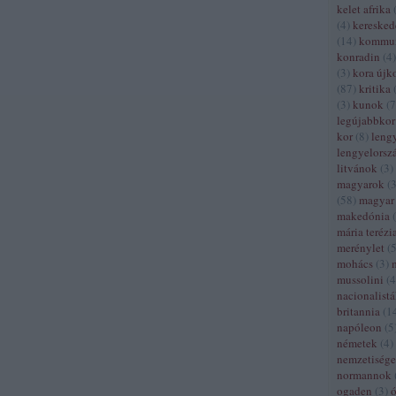
kelet afrika
(
4
)
kereske
(
14
)
kommun
konradin
(
4
)
(
3
)
kora újk
(
87
)
kritika
(
3
)
kunok
(
7
legújabbkor
kor
(
8
)
leng
lengyelorsz
litvánok
(
3
)
magyarok
(
(
58
)
magyar 
makedónia
(
mária terézi
merénylet
(
mohács
(
3
)
mussolini
(
4
nacionalist
britannia
(
1
napóleon
(
5
németek
(
4
)
nemzetiség
normannok
ogaden
(
3
)