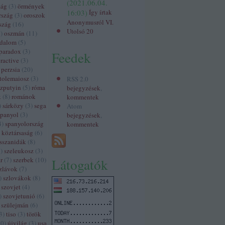
(
2021.06.04.
zág
(
3
)
örmények
16:03
)
Így írtak
rszág
(
3
)
oroszok
Anonymusról VI.
szág
(
16
)
Utolsó 20
3
)
oszmán
(
11
)
odalom
(
5
)
paradox
(
3
)
Feedek
ractive
(
3
)
perzsia
(
20
)
tolemaiosz
(
3
)
RSS 2.0
szputyin
(
5
)
róma
bejegyzések
,
k
(
8
)
románok
kommentek
)
sárközy
(
3
)
sega
Atom
spanyol
(
3
)
bejegyzések
,
4
)
spanyolország
kommentek
 köztársaság
(
6
)
sszanidák
(
8
)
3
)
szeleukosz
(
3
)
r
(
7
)
szerbek
(
10
)
Látogatók
zlávok
(
7
)
)
szlovákok
(
8
)
szovjet
(
4
)
)
szovjetunió
(
6
)
szülejmán
(
6
)
3
)
tiso
(
3
)
török
60
)
újvilág
(
3
)
usa