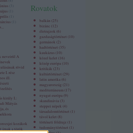
úlius
(
4
)
Rovatok
únius
(
3
)
május
(
1
)
prilis
(
1
)
balkán
(
25
)
árcius
(
1
)
bizánc
(
12
)
b
...
életrajzok
(
6
)
gazdaságtörténet
(
10
)
germánok
(
2
)
hadtörténet
(
35
)
kaukázus
(
10
)
k neveirül A
közel kelet
(
16
)
dnevek
közép európa
(
10
)
kulásának rövid
kritikák
(
23
)
ete I. rész
kultúrtörténet
(
29
)
nos ill.
latin amerika
(
6
)
észeti
magyarország
(
21
)
zelítés
mediterráneum
(
17
)
nyugat európa
(
9
)
 király I.:
skandinávia
(
3
)
adi Mátyás
steppei népek
(
4
)
ja, és
társadalomtörténet
(
1
)
mekkora
távol kelet
(
8
)
történeti földrajz
(
1
)
orozsjei kozákok
tudománytörténet
(
1
)
t írnak a török
vélemény
(
1
)