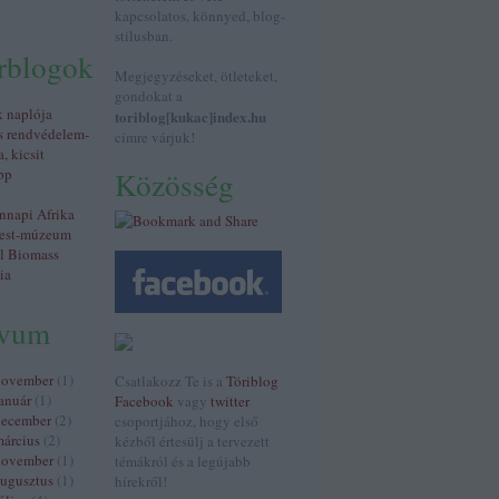
kapcsolatos, könnyed, blog-
stílusban.
érblogok
Megjegyzéseket, ötleteket,
gondokat a
k naplója
toriblog[kukac]index.hu
s rendvédelem-
címre várjuk!
a, kicsit
pp
Közösség
napi Afrika
est-múzeum
al Biomass
ia
ívum
november
(
1
)
Csatlakozz Te is a
Töriblog
anuár
(
1
)
Facebook
vagy
twitter
december
(
2
)
csoportjához, hogy első
árcius
(
2
)
kézből értesülj a tervezett
november
(
1
)
témákról és a legújabb
ugusztus
(
1
)
hírekről!