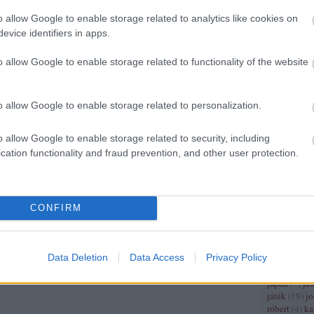
(
4
)
franciao
(
5
)
frankok
(
o allow Google to enable storage related to analytics like cookies on
gazdaságtör
evice identifiers in apps.
germánok
(
hungarorum
o allow Google to enable storage related to functionality of the website
gyarmat
(
3
)
(
12
)
györffy
háború
(
17
)
o allow Google to enable storage related to personalization.
hajótörés
(
3
hastings
(
3
)
hódító vilm
o allow Google to enable storage related to security, including
(
3
)
honti lás
cation functionality and fraud prevention, and other user protection.
miklós
(
3
)
h
hugenotta
(
mátyás
(
7
)
h
(
4
)
ii. világ
(
6
)
iii frigye
CONFIRM
lajos
(
3
)
ii 
(
4
)
ii világ
iparosodás
(
Data Deletion
Data Access
Privacy Policy
béla
(
6
)
iv l
világháború
japán
(
9
)
jás
játék
(
18
)
j
róbert
(
4
)
ka