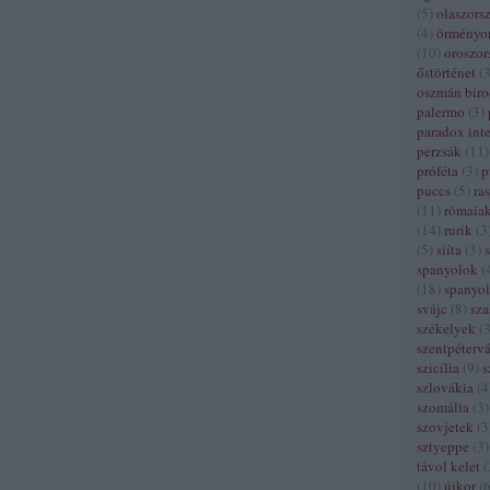
(
5
)
olaszors
(
4
)
örményo
(
10
)
oroszor
őstörténet
(
oszmán bir
palermo
(
3
)
paradox inte
perzsák
(
11
)
próféta
(
3
)
p
puccs
(
5
)
ra
(
11
)
rómaia
(
14
)
rurik
(
3
(
5
)
siíta
(
3
)
spanyolok
(
(
18
)
spanyol
svájc
(
8
)
sza
székelyek
(
szentpétervá
szicília
(
9
)
s
szlovákia
(
4
szomália
(
3
)
szovjetek
(
3
sztyeppe
(
3
)
távol kelet
(
(
10
)
újkor
(