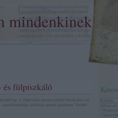
m mindenkinek
 és fülpiszkáló
Keres
készült fog- és fülpiszkáló pálcikát találtak Florida Key-nél
. század fordulóján elsüllyedt spanyol galleónban. Tovább!
Néhány szó
Összes sz
Egész kif