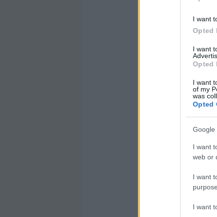
I want t
Opted 
I want 
Advertis
Opted 
I want t
of my P
was col
Opted 
Google 
I want t
web or d
I want t
purpose
I want 