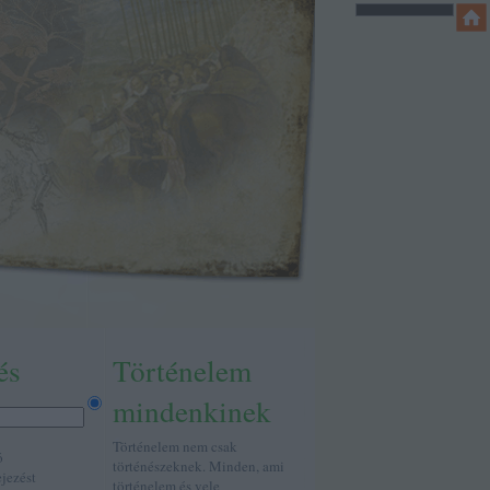
és
Történelem
mindenkinek
Történelem nem csak
ó
történészeknek. Minden, ami
ejezést
történelem és vele