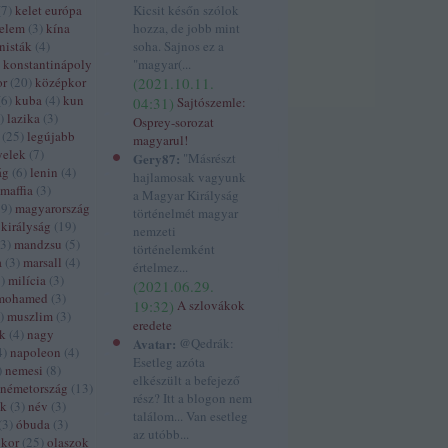
(
7
)
kelet európa
Kicsit későn szólok
delem
(
3
)
kína
hozza, de jobb mint
isták
(
4
)
soha. Sajnos ez a
konstantinápoly
"magyar(...
or
(
20
)
középkor
(
2021.10.11.
(
6
)
kuba
(
4
)
kun
04:31
)
Sajtószemle:
)
lazika
(
3
)
Osprey-sorozat
(
25
)
legújabb
magyarul!
yelek
(
7
)
Gery87:
"Másrészt
ág
(
6
)
lenin
(
4
)
hajlamosak vagyunk
maffia
(
3
)
a Magyar Királyság
39
)
magyarország
történelmét magyar
királyság
(
19
)
nemzeti
3
)
mandzsu
(
5
)
történelemként
a
(
3
)
marsall
(
4
)
értelmez...
5
)
milícia
(
3
)
(
2021.06.29.
mohamed
(
3
)
19:32
)
A szlovákok
)
muszlim
(
3
)
eredete
ák
(
4
)
nagy
Avatar:
@Qedrák:
4
)
napoleon
(
4
)
Esetleg azóta
)
nemesi
(
8
)
elkészült a befejező
németország
(
13
)
rész? Itt a blogon nem
ek
(
3
)
név
(
3
)
találom... Van esetleg
(
3
)
óbuda
(
3
)
az utóbb...
ókor
(
25
)
olaszok