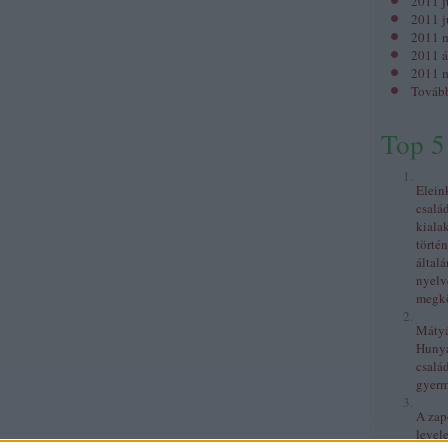
2011 j
2011 j
2011 
2011 á
2011 m
Továb
Top 5
Elein
csalá
kiala
történ
általá
nyelv
megkö
Mátyás
Huny
család
gyer
A zap
levele