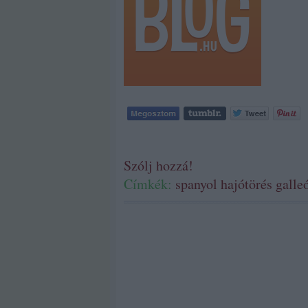
Szólj hozzá!
Címkék:
spanyol
hajótörés
galle