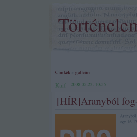
Történele
Címkék
»
galleón
Kaif
2008.05.22. 10:55
[HÍR]Aranyból fog-
Aranyból 
egy 16-17