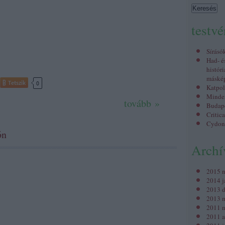
testv
Sírásó
Had- é
históri
máské
Tetszik
0
Katpol
Minden
tovább »
Budap
Critic
Cydon
ón
Arch
2015 
2014 j
2013 
2013 m
2011 
2011 a