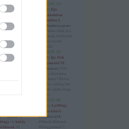
rszág
(
11
)
franco
(
2023.05.15.
4
)
05:12
)
Egy
ténet
(
6
)
világbirodalom
4
)
gesta
összeomlása I.
(
3
)
grúzok
(
3
)
Haralamboscyprus:
gyarmatosítás
Köszönöm, tehát jó a
 györgy
(
3
)
17. század, a helyszín
habsburg
(
32
)
a bécsi császári
)
handel
(
3
)
könyvtár.
havaselve
(
4
)
(
2023.05.15.
os
(
3
)
hohenstauf
04:43
)
Így írtak
zló
(
3
)
horthy
Anonymusról VI.
orvátok
(
12
)
hajtűkanyar:
Üdv,
4
)
hunyadi
ennek a folytatása
uszrau
(
3
)
ibéria
merre lenne? Illetve,
háború
(
9
)
iii béla
ha nincs, esetleg tud
s
(
4
)
ii béla
(
4
)
ii
segíteni valaki, hogy
miklós
(
3
)
ii miksa
Szt. Ist...
háború
(
4
)
(
2022.03.08.
3
)
itália
(
4
)
iv
11:52
)
A jobbágy
ászló
(
3
)
i
'röghöz kötés'e
(
18
)
janicsár
(
5
)
Bandibacsi34:
z
(
3
)
jászok
(
4
)
obbágy
(
4
)
károly
@Harald Blåtand:
tolikusok
(
4
)
@bloggerman77: