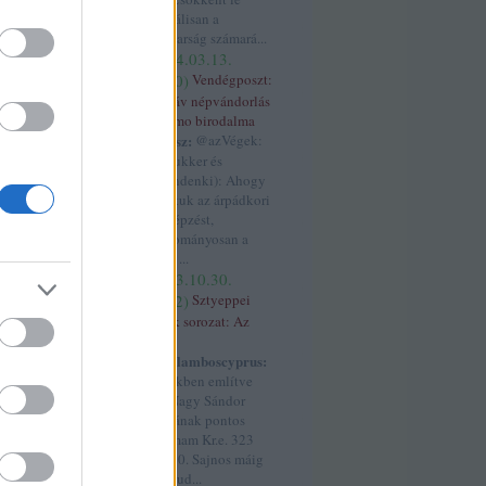
ék
radikálisan a
magyarság számará...
lbánia
(
4
)
(
2024.03.13.
allah
(
3
)
17:50
)
Vendégposzt:
)
áltudomány
(
3
)
A szláv népvándorlás
ngolok
(
3
)
anjou
és Samo birodalma
s
(
7
)
antant
(
4
)
kotyesz:
@azVégek:
3
)
aragónia
(
6
)
(@prukker és
)
árpád
(
3
)
árpád
@mindenki): Ahogy
ok
(
4
)
ázsia
(
3
)
tanultuk az árpádkori
7
)
birtok
(
3
)
névképzést,
blogtalálkozó
(
3
)
hagyományosan a
án
(
4
)
boxer
török ...
rit birodalom
(
7
)
(
2023.10.30.
cár
(
3
)
cixi
(
4
)
creative assembly
00:02
)
Sztyeppei
dalmácia
(
8
)
népek sorozat: Az
)
dánok
(
3
)
dobó
úzok
alizmus
(
3
)
Haralamboscyprus:
edet
(
3
)
etiópia
A cikkben említve
3
)
europa
van Nagy Sándor
3
)
fasiszták
(
4
)
halálának pontos
ferdinánd
(
11
)
dátumam Kr.e. 323
4
)
finnugor
(
4
)
jun. 10. Sajnos máig
ger
(
8
)
franciák
nem tud...