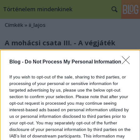
Történelem mindenkinek
Címkék
»
ii_lajos
A mohácsi csata III. - A végjáték
töriblog
•
2008. április 16.
31
Blog -
Do Not Process My Personal Information
Dilemmák, döntések Az új helyzet komoly dilemma
elé állította a magyar vezéreket: dönteni kellett, hogy
If you wish to opt-out of the sale, sharing to third parties, or
csatát vállajanak-e a rendelkezésre álló, Szülejmán
processing of your personal or sensitive information for
hadához képest viszonylag csekély erőkkel, vagy az
targeted advertising by us, please use the below opt-out
úton lévő erősítésekben reménykedve igyekezzenek
section to confirm your selection. Please note that after your
halogatni a…
opt-out request is processed you may continue seeing
interest-based ads based on personal information utilized by
us or personal information disclosed to third parties prior to
A mohácsi csata II. - Előkészületek a
your opt-out. You may separately opt-out of the further
csatára
disclosure of your personal information by third parties on the
IAB’s list of downstream participants. This information may