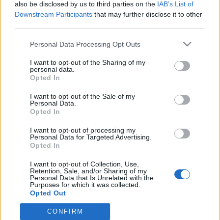
töriblog
•
2008. április 15.
14
also be disclosed by us to third parties on the
IAB’s List of
Downstream Participants
that may further disclose it to other
1521, az első oszmán támadás Szülejmán trónra
third parties.
lépésének hírével követet küldött az alig tizenöt éves
Please note that this website/app uses one or more Google
Personal Data Processing Opt Outs
magyar királyhoz, II. Lajoshoz. A követ mellett
services and may gather and store information including but
azonban a trónváltozás alkalmából kitört ázsiai
not limited to your visit or usage behaviour. You may click to
I want to opt-out of the Sharing of my
lázongásokról szóló hírek is megérkezetek Budára,
personal data.
grant or deny consent to Google and its third-party tags to
Opted In
így ott…
use your data for below specified purposes in below Google
consent section.
I want to opt-out of the Sale of my
A mohácsi csata I. - Előzmények
Personal Data.
Opted In
töriblog
•
2008. április 14.
19
I want to opt-out of processing my
Personal Data for Targeted Advertising.
Opted In
1526. augusztus 29.: az Oszmánok szerencsenapja –
a középkori Magyar Királyság bukása A magyar
I want to opt-out of Collection, Use,
határon álló Nándorfehérvár (a mai Belgrád) vára
Retention, Sale, and/or Sharing of my
Personal Data that Is Unrelated with the
alatt 1526. július 10-én zuhogó esőben vette
Purposes for which it was collected.
kezdetét az Oszmán Birodalom uralkodójának, II.
Opted Out
Szülejmán szultán hadiszemléje.…
CONFIRM
Google consents