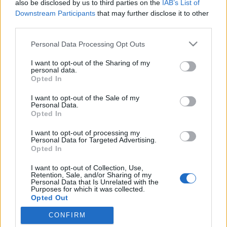
also be disclosed by us to third parties on the
IAB’s List of
Downstream Participants
that may further disclose it to other
Az előző írásunkban bemutattuk, hogy Nagy Sándor
third parties.
halála után hogyan alakult birodalmának története,
Please note that this website/app uses one or more Google
egészen az általa kijelölt utódjának, Perdikkasznak a
Personal Data Processing Opt Outs
services and may gather and store information including but
haláláig. Perdikkasz meggyilkolása az egyiptomi
not limited to your visit or usage behaviour. You may click to
I want to opt-out of the Sharing of my
hadjárat idején csak tovább növelte a birodalom
personal data.
grant or deny consent to Google and its third-party tags to
felosztásában érdekelt…
Opted In
use your data for below specified purposes in below Google
consent section.
I want to opt-out of the Sale of my
Egy világbirodalom összeomlása I.
Personal Data.
Opted In
Qedrák
•
2009. október 12.
10
I want to opt-out of processing my
Personal Data for Targeted Advertising.
Újabb ókori sorozatunkban Nagy Sándor államának
Opted In
a szétesését kívánjuk bemutatni. Erről a korszakról
I want to opt-out of Collection, Use,
a középiskolában igen kevés hangzik el, Nagy
Retention, Sale, and/or Sharing of my
Sándor halála után jóformán a következő gondolat
Personal Data that Is Unrelated with the
Purposes for which it was collected.
az, hogy megalakul a birodalom területén a három
Opted Out
utódállam, a…
CONFIRM
Google consents