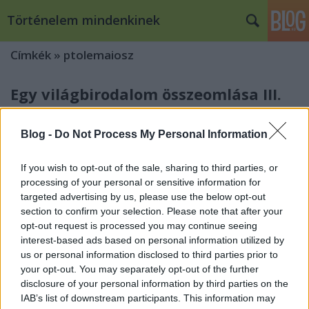
Történelem mindenkinek
Címkék
»
ptolemaiosz
Egy világbirodalom összeomlása III.
Qedrák
•
2009. október 22.
11
Blog -
Do Not Process My Personal Information
Írásunk befejező részében a Kr. e. 311-ben
megszületett átmeneti békétől egészen a
If you wish to opt-out of the sale, sharing to third parties, or
középiskolai tankönyvekben emlegetett három
processing of your personal or sensitive information for
állam (az Antigonidák Makedóniája, a Szeleukidák
targeted advertising by us, please use the below opt-out
hatalmas birodalma, és a Ptolemaidák
section to confirm your selection. Please note that after your
Egyiptomának) kialakulásáig. A Kr. e. 311-es béke,
opt-out request is processed you may continue seeing
interest-based ads based on personal information utilized by
amelyet…
us or personal information disclosed to third parties prior to
your opt-out. You may separately opt-out of the further
Egy világbirodalom összeomlása II.
disclosure of your personal information by third parties on the
IAB’s list of downstream participants. This information may
Qedrák
•
2009. október 15.
1