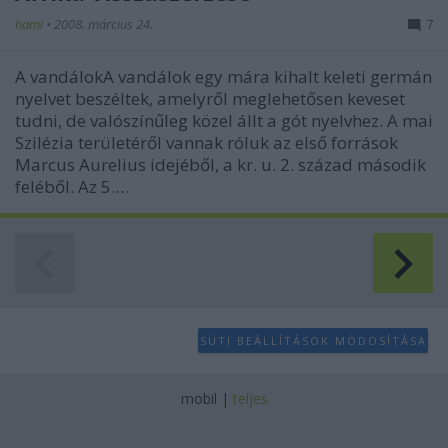
hami
•
2008. március 24.
7
A vandálokA vandálok egy mára kihalt keleti germán
nyelvet beszéltek, amelyről meglehetősen keveset
tudni, de valószínűleg közel állt a gót nyelvhez. A mai
Szilézia területéről vannak róluk az első források
Marcus Aurelius idejéből, a kr. u. 2. század második
feléből. Az 5.…
SÜTI BEÁLLÍTÁSOK MÓDOSÍTÁSA
mobil
|
teljes