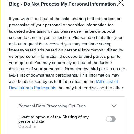
kappadókiai Mauríkioszt. A következő évtizedek
Blog -
Do Not Process My Personal Information
eseményeinek…
If you wish to opt-out of the sale, sharing to third parties, or
Bizánci - perzsa háborúk 5. rész: Az
processing of your personal or sensitive information for
targeted advertising by us, please use the below opt-out
571 - 592 közötti háború első
section to confirm your selection. Please note that after your
szakasza
opt-out request is processed you may continue seeing
interest-based ads based on personal information utilized by
hami
•
2009. június 15.
27
us or personal information disclosed to third parties prior to
your opt-out. You may separately opt-out of the further
disclosure of your personal information by third parties on the
A lazikai háború lezárultával nem sok minden
IAB’s list of downstream participants. This information may
változott a korábbiakhoz képest. A status quo állt
also be disclosed by us to third parties on the
IAB’s List of
helyre ismét. De annak ellenére, hogy a két
Downstream Participants
that may further disclose it to other
nagyhatalom közötti háborúk nagy része rendre ide
third parties.
vezetett, számtalan folyamat okozta azt, hogy ezt a
status quo-t mindkét nagyhatalom…
Please note that this website/app uses one or more Google
Personal Data Processing Opt Outs
services and may gather and store information including but
not limited to your visit or usage behaviour. You may click to
I want to opt-out of the Sharing of my
Bizánci - perzsa háborúk 4. rész: A
personal data.
grant or deny consent to Google and its third-party tags to
Opted In
lazikai háború
use your data for below specified purposes in below Google