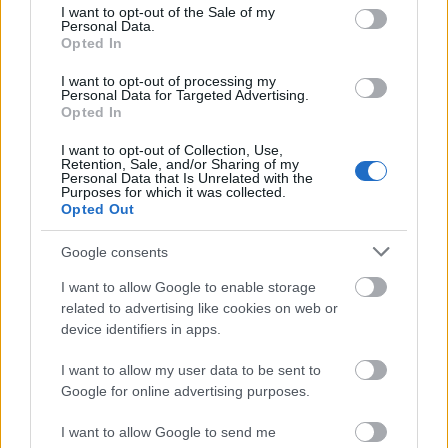
consent section.
I want to opt-out of the Sale of my
hami
•
2009. június 01.
15
Personal Data.
Opted In
Az ibériai háború végső soron római vereséggel
I want to opt-out of processing my
végződött kr. u. 531-ben. A Szasszanida állam
Personal Data for Targeted Advertising.
megszilárdította fennhatóságát a kaukázusi
Opted In
Ibériában, ugyanakkor a békeszerződés elismerte,
I want to opt-out of Collection, Use,
hogy a vele szomszédos Lazika a bizánci befolyási
Retention, Sale, and/or Sharing of my
övezetbe tartozik. Lazika alapvetően…
Personal Data that Is Unrelated with the
Purposes for which it was collected.
Opted Out
Bizánci - perzsa háborúk 3. rész: Az
Google consents
ibériai háború
I want to allow Google to enable storage
hami
•
2009. április 30.
9
related to advertising like cookies on web or
device identifiers in apps.
Lassan fél éve abbamaradt sorozatunkat
folytatnánk, mert még nem értünk a végére, és nem
I want to allow my user data to be sent to
mellesleg azért, mert a nép követelte. Sajnos, már
Google for online advertising purposes.
nincs olyan sok rész hátra, de most következnek a
legjobb részek. De hagyjuk a spoilereket. A 6.
I want to allow Google to send me