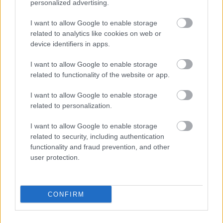
personalized advertising.
századra a népvándorlás lecsengett, ami…
I want to allow Google to enable storage
related to analytics like cookies on web or
A bizánci-szláv háborúk II.
device identifiers in apps.
hami
•
2008. április 25.
17
I want to allow Google to enable storage
related to functionality of the website or app.
Szláv - avar betörések bizánci területreAz avarok,
szláv szövetségeseikkel hamar Bizánc ellen
I want to allow Google to enable storage
fordultak. Az avar nagykagán, Baján elfoglalta
related to personalization.
Sirmiumot (Szávaszentdemeter, vagy Sremska
Mitrovica) nem sokkal a letelepedésük után, ezzel
I want to allow Google to enable storage
rést ütött a Duna menti védvonalon, és a…
related to security, including authentication
functionality and fraud prevention, and other
user protection.
A bizánci - szláv háborúk I.
hami
•
2008. április 23.
0
CONFIRM
Jusztiniánusz halála után Bizánc hirtelen több
fronton is védekező háborúkra kényszerült. Itáliát a