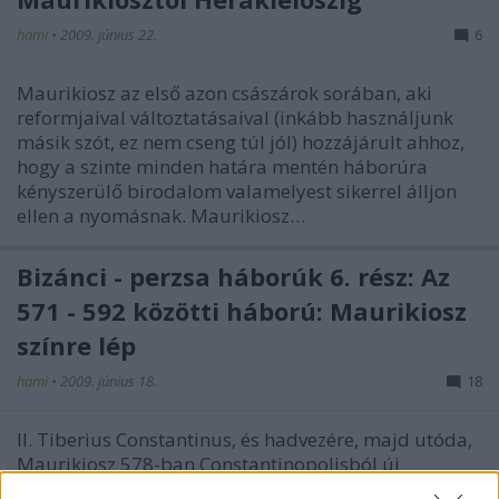
hami
•
2009. június 22.
6
Maurikiosz az első azon császárok sorában, aki
reformjaival változtatásaival (inkább használjunk
másik szót, ez nem cseng túl jól) hozzájárult ahhoz,
hogy a szinte minden határa mentén háborúra
kényszerülő birodalom valamelyest sikerrel álljon
ellen a nyomásnak. Maurikiosz…
Bizánci - perzsa háborúk 6. rész: Az
571 - 592 közötti háború: Maurikiosz
színre lép
hami
•
2009. június 18.
18
II. Tiberius Constantinus, és hadvezére, majd utóda,
Maurikiosz 578-ban Constantinopolisból új
magister militumot neveztek ki keletre, mégpedig a