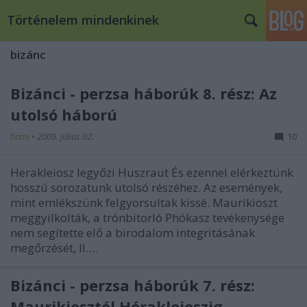
Történelem mindenkinek
bizánc
Bizánci - perzsa háborúk 8. rész: Az
utolsó háború
hami
•
2009. július 02.
10
Herakleiosz legyőzi Huszraut És ezennel elérkeztünk
hosszú sorozatunk utolsó részéhez. Az események,
mint emlékszünk felgyorsultak kissé. Maurikioszt
meggyilkolták, a trónbitorló Phókasz tevékenysége
nem segítette elő a birodalom integritásának
megőrzését, II.…
Bizánci - perzsa háborúk 7. rész:
Maurikiosztól Hérakleioszig