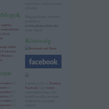
kapcsolatos, könnyed, blog-
stílusban.
érblogok
Megjegyzéseket, ötleteket,
gondokat a
k naplója
toriblog[kukac]index.hu
s rendvédelem-
címre várjuk!
a, kicsit
pp
Közösség
napi Afrika
est-múzeum
al Biomass
ia
ívum
november
(
1
)
Csatlakozz Te is a
Töriblog
anuár
(
1
)
Facebook
vagy
twitter
december
(
2
)
csoportjához, hogy első
árcius
(
2
)
kézből értesülj a tervezett
november
(
1
)
témákról és a legújabb
ugusztus
(
1
)
hírekről!