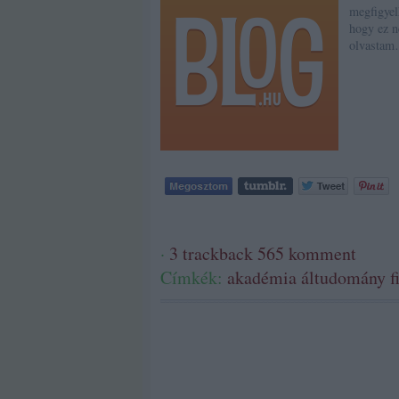
megfigyel
hogy ez n
olvasta
·
3
trackback
565
komment
Címkék:
akadémia
áltudomány
f