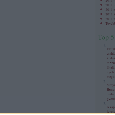
2011 j
2011 j
2011 
2011 á
2011 m
Továb
Top 5
Elein
csalá
kiala
történ
általá
nyelv
megkö
Mátyás
Huny
család
gyer
A zap
levele