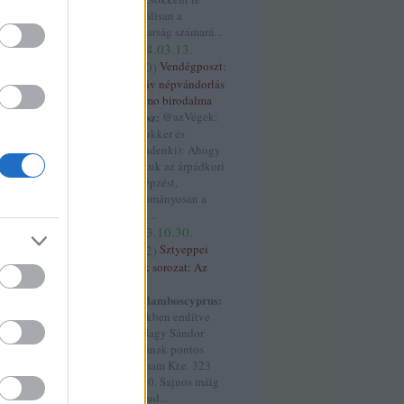
ék
radikálisan a
magyarság számará...
lbánia
(
4
)
(
2024.03.13.
allah
(
3
)
17:50
)
Vendégposzt:
)
áltudomány
(
3
)
A szláv népvándorlás
ngolok
(
3
)
anjou
és Samo birodalma
s
(
7
)
antant
(
4
)
kotyesz:
@azVégek:
3
)
aragónia
(
6
)
(@prukker és
)
árpád
(
3
)
árpád
@mindenki): Ahogy
ok
(
4
)
ázsia
(
3
)
tanultuk az árpádkori
7
)
birtok
(
3
)
névképzést,
blogtalálkozó
(
3
)
hagyományosan a
án
(
4
)
boxer
török ...
rit birodalom
(
7
)
(
2023.10.30.
cár
(
3
)
cixi
(
4
)
creative assembly
00:02
)
Sztyeppei
dalmácia
(
8
)
népek sorozat: Az
)
dánok
(
3
)
dobó
úzok
alizmus
(
3
)
Haralamboscyprus:
edet
(
3
)
etiópia
A cikkben említve
3
)
europa
van Nagy Sándor
3
)
fasiszták
(
4
)
halálának pontos
ferdinánd
(
11
)
dátumam Kr.e. 323
4
)
finnugor
(
4
)
jun. 10. Sajnos máig
ger
(
8
)
franciák
nem tud...