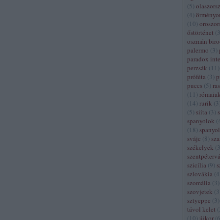
(
5
)
olaszors
(
4
)
örményo
(
10
)
oroszor
őstörténet
(
oszmán bir
palermo
(
3
)
paradox inte
perzsák
(
11
)
próféta
(
3
)
p
puccs
(
5
)
ra
(
11
)
rómaia
(
14
)
rurik
(
3
(
5
)
siíta
(
3
)
spanyolok
(
(
18
)
spanyol
svájc
(
8
)
sza
székelyek
(
szentpétervá
szicília
(
9
)
s
szlovákia
(
4
szomália
(
3
)
szovjetek
(
3
sztyeppe
(
3
)
távol kelet
(
(
10
)
újkor
(