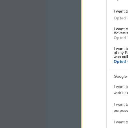
I want t
Opted 
I want 
Advertis
Opted 
I want t
of my P
was col
Opted 
Google 
I want t
web or d
I want t
purpose
I want 