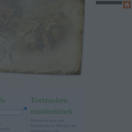
és
Történelem
mindenkinek
Történelem nem csak
ó
történészeknek. Minden, ami
ejezést
történelem és vele