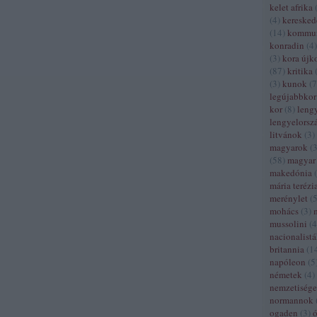
kelet afrika
(
4
)
kereske
(
14
)
kommun
konradin
(
4
)
(
3
)
kora újk
(
87
)
kritika
(
3
)
kunok
(
7
legújabbkor
kor
(
8
)
leng
lengyelorsz
litvánok
(
3
)
magyarok
(
(
58
)
magyar 
makedónia
(
mária terézi
merénylet
(
mohács
(
3
)
mussolini
(
4
nacionalist
britannia
(
1
napóleon
(
5
németek
(
4
)
nemzetiség
normannok
ogaden
(
3
)