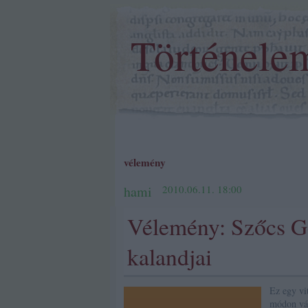
Történele
vélemény
hami
2010.06.11. 18:00
Vélemény: Szőcs Gé
kalandjai
Ez egy vit
módon vál