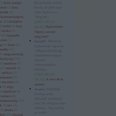
(
7
)
kelet európa
Kicsit későn szólok
delem
(
3
)
kína
hozza, de jobb mint
isták
(
4
)
soha. Sajnos ez a
konstantinápoly
"magyar(...
or
(
20
)
középkor
(
2021.10.11.
(
6
)
kuba
(
4
)
kun
04:31
)
Sajtószemle:
)
lazika
(
3
)
Osprey-sorozat
(
25
)
legújabb
magyarul!
yelek
(
7
)
Gery87:
"Másrészt
ág
(
6
)
lenin
(
4
)
hajlamosak vagyunk
maffia
(
3
)
a Magyar Királyság
39
)
magyarország
történelmét magyar
királyság
(
19
)
nemzeti
3
)
mandzsu
(
5
)
történelemként
a
(
3
)
marsall
(
4
)
értelmez...
5
)
milícia
(
3
)
(
2021.06.29.
mohamed
(
3
)
19:32
)
A szlovákok
)
muszlim
(
3
)
eredete
ák
(
4
)
nagy
Avatar:
@Qedrák:
4
)
napoleon
(
4
)
Esetleg azóta
)
nemesi
(
8
)
elkészült a befejező
németország
(
13
)
rész? Itt a blogon nem
ek
(
3
)
név
(
3
)
találom... Van esetleg
(
3
)
óbuda
(
3
)
az utóbb...
ókor
(
25
)
olaszok