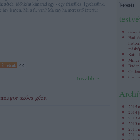
hettétek, időnként kimarad egy - egy frissülés. Igyekszünk,
e így legyen. Mi a f.. van? Ma egy hajmeresztő interjút
m…
testv
Sírásó
Had- é
históri
máské
Katpol
Minden
Tetszik
Budap
0
Critic
tovább »
Cydon
Arch
innugor
szőcs géza
2015 
2014 j
2013 
2013 m
2011 
2011 a