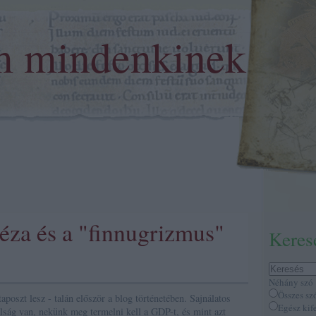
m mindenkinek
za és a "finnugrizmus"
Keres
Néhány szó
Összes sz
aposzt lesz - talán először a blog történetében. Sajnálatos
Egész kif
ság van, nekünk meg termelni kell a GDP-t, és mint azt