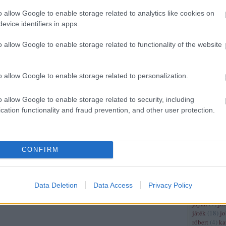
(
4
)
franciao
(
5
)
frankok
(
o allow Google to enable storage related to analytics like cookies on
gazdaságtör
evice identifiers in apps.
germánok
(
hungarorum
o allow Google to enable storage related to functionality of the website
gyarmat
(
3
)
(
12
)
györffy
háború
(
17
)
o allow Google to enable storage related to personalization.
hajótörés
(
3
hastings
(
3
)
hódító vilm
o allow Google to enable storage related to security, including
(
3
)
honti lás
cation functionality and fraud prevention, and other user protection.
miklós
(
3
)
h
hugenotta
(
mátyás
(
7
)
h
(
4
)
ii. világ
(
6
)
iii frigye
CONFIRM
lajos
(
3
)
ii 
(
4
)
ii világ
iparosodás
(
Data Deletion
Data Access
Privacy Policy
béla
(
6
)
iv l
világháború
japán
(
9
)
jás
játék
(
18
)
j
róbert
(
4
)
ka