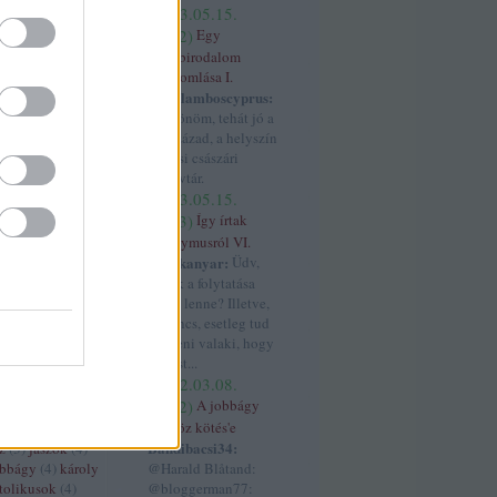
rszág
(
11
)
franco
(
2023.05.15.
4
)
05:12
)
Egy
ténet
(
6
)
világbirodalom
4
)
gesta
összeomlása I.
(
3
)
grúzok
(
3
)
Haralamboscyprus:
gyarmatosítás
Köszönöm, tehát jó a
 györgy
(
3
)
17. század, a helyszín
habsburg
(
32
)
a bécsi császári
)
handel
(
3
)
könyvtár.
havaselve
(
4
)
(
2023.05.15.
os
(
3
)
hohenstauf
04:43
)
Így írtak
zló
(
3
)
horthy
Anonymusról VI.
orvátok
(
12
)
hajtűkanyar:
Üdv,
4
)
hunyadi
ennek a folytatása
uszrau
(
3
)
ibéria
merre lenne? Illetve,
háború
(
9
)
iii béla
ha nincs, esetleg tud
s
(
4
)
ii béla
(
4
)
ii
segíteni valaki, hogy
miklós
(
3
)
ii miksa
Szt. Ist...
háború
(
4
)
(
2022.03.08.
3
)
itália
(
4
)
iv
11:52
)
A jobbágy
ászló
(
3
)
i
'röghöz kötés'e
(
18
)
janicsár
(
5
)
Bandibacsi34:
z
(
3
)
jászok
(
4
)
obbágy
(
4
)
károly
@Harald Blåtand:
tolikusok
(
4
)
@bloggerman77: