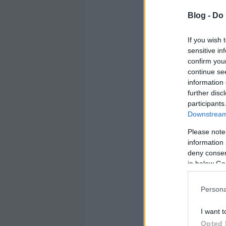
Blog -
Do 
If you wish 
sensitive in
confirm you
continue se
information 
further disc
participants
Downstream 
Please note
information 
deny consent
in below Go
Persona
I want t
Opted 