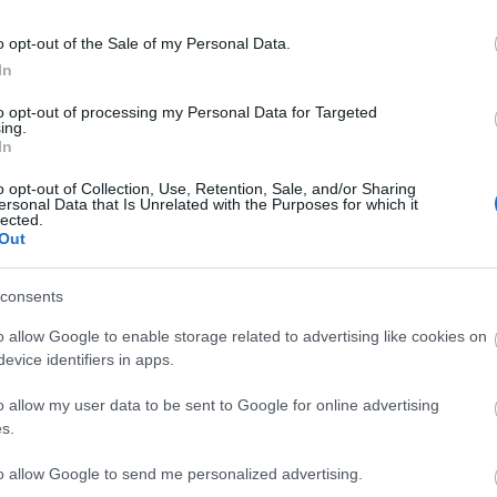
Címk
o opt-out of the Sale of my Personal Data.
afrika
(
16
)
a
albánok
(
5
)
In
alternatív
(
6
anglia
(
8
)
a
to opt-out of processing my Personal Data for Targeted
(
5
)
anonymu
ing.
antigonosz
(
In
argentína
(
7
ház
(
4
)
avar
o opt-out of Collection, Use, Retention, Sale, and/or Sharing
ersonal Data that Is Unrelated with the Purposes for which it
báthoryak
(
lected.
bizánc
(
26
)
Out
bocskai istv
lázadás
(
3
)
b
budapest
(
3
)
consents
coligny
(
3
)
(
5
)
csata
(
5
)
o allow Google to enable storage related to advertising like cookies on
dalmátok
(
7
evice identifiers in apps.
istván
(
5
)
du
erdély
(
7
)
er
o allow my user data to be sent to Google for online advertising
(
3
)
etiópok
(
universalis
(
s.
fasizmus
(
3
)
finnország
(
to allow Google to send me personalized advertising.
földközi ten