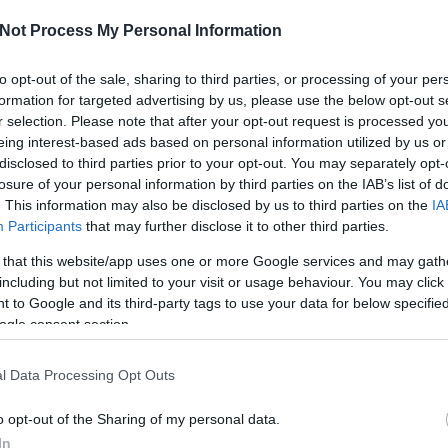
szult
Not Process My Personal Information
A szl
A "vá
to opt-out of the sale, sharing to third parties, or processing of your per
Habs
formation for targeted advertising by us, please use the below opt-out s
Szerz
r selection. Please note that after your opt-out request is processed y
eing interest-based ads based on personal information utilized by us or
disclosed to third parties prior to your opt-out. You may separately opt-
- dupl
losure of your personal information by third parties on the IAB’s list of
Cs
(
pro
. This information may also be disclosed by us to third parties on the
IA
Kaif
(
p
Bögöy 
Participants
that may further disclose it to other third parties.
töribl
Némed
 that this website/app uses one or more Google services and may gath
(
profil
)
including but not limited to your visit or usage behaviour. You may click 
hami
(
 to Google and its third-party tags to use your data for below specifi
lécci
(
ogle consent section.
Qedrá
nagyp
Ramos
l Data Processing Opt Outs
maotai
sierra
o opt-out of the Sharing of my personal data.
In