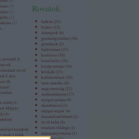
úlius
(
4
)
Rovatok
únius
(
3
)
május
(
1
)
prilis
(
1
)
balkán
(
25
)
árcius
(
1
)
bizánc
(
12
)
b
...
életrajzok
(
6
)
gazdaságtörténet
(
10
)
germánok
(
2
)
hadtörténet
(
35
)
kaukázus
(
10
)
k neveirül A
közel kelet
(
16
)
dnevek
közép európa
(
10
)
kulásának rövid
kritikák
(
23
)
ete I. rész
kultúrtörténet
(
29
)
nos ill.
latin amerika
(
6
)
észeti
magyarország
(
21
)
zelítés
mediterráneum
(
17
)
nyugat európa
(
9
)
 király I.:
skandinávia
(
3
)
adi Mátyás
steppei népek
(
4
)
ja, és
társadalomtörténet
(
1
)
mekkora
távol kelet
(
8
)
történeti földrajz
(
1
)
orozsjei kozákok
tudománytörténet
(
1
)
t írnak a török
vélemény
(
1
)