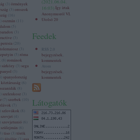
(
2021.06.04.
zág
(
3
)
örmények
16:03
)
Így írtak
rszág
(
3
)
oroszok
Anonymusról VI.
szág
(
16
)
Utolsó 20
3
)
oszmán
(
11
)
odalom
(
5
)
paradox
(
3
)
Feedek
ractive
(
3
)
perzsia
(
20
)
tolemaiosz
(
3
)
RSS 2.0
szputyin
(
5
)
róma
bejegyzések
,
k
(
8
)
románok
kommentek
)
sárközy
(
3
)
sega
Atom
spanyol
(
3
)
bejegyzések
,
4
)
spanyolország
kommentek
 köztársaság
(
6
)
sszanidák
(
8
)
3
)
szeleukosz
(
3
)
r
(
7
)
szerbek
(
10
)
Látogatók
zlávok
(
7
)
)
szlovákok
(
8
)
szovjet
(
4
)
)
szovjetunió
(
6
)
szülejmán
(
6
)
3
)
tiso
(
3
)
török
60
)
újvilág
(
3
)
usa