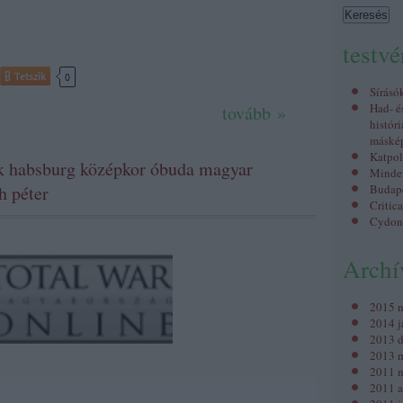
testv
Tetszik
0
Sírásó
Had- é
tovább »
históri
máské
Katpol
k
habsburg
középkor
óbuda
magyar
Minden
h péter
Budap
Critic
Cydon
Arch
2015 
2014 j
2013 
2013 m
2011 
2011 a