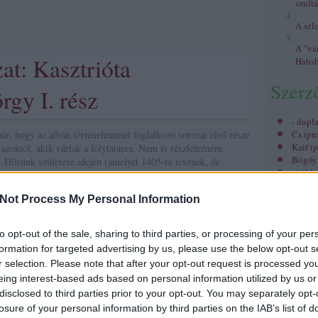
szult
A szl
A "vá
at: Kasztrióta
Habs
Szerz
gy I. rész
- dupl
ár, hogy az albán történelemmel foglalkozó sorozat első része
Cs
(
pro
Kaif
(
p
 azoktól, akik vártak a folytatásra. Nem is részletezném
Bögöy 
at. Hősünk születése idején (amelyet 1405-re tesznek, de
töribl
3-1412…
Némed
(
profil
)
Not Process My Personal Information
hami
(
lécci
(
to opt-out of the sale, sharing to third parties, or processing of your per
Qedrá
Tetszik
0
formation for targeted advertising by us, please use the below opt-out s
nagyp
Ramos
r selection. Please note that after your opt-out request is processed y
tovább »
maotai
eing interest-based ads based on personal information utilized by us or
sierra
disclosed to third parties prior to your opt-out. You may separately opt-
losure of your personal information by third parties on the IAB’s list of
ok
hunyadi jános
murád
lezhai liga