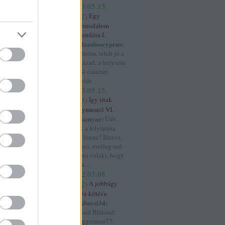
rszág
(
11
)
franco
(
2023.05.15.
4
)
05:12
)
Egy
ténet
(
6
)
világbirodalom
4
)
gesta
összeomlása I.
(
3
)
grúzok
(
3
)
Haralamboscyprus:
gyarmatosítás
Köszönöm, tehát jó a
 györgy
(
3
)
17. század, a helyszín
habsburg
(
32
)
a bécsi császári
)
handel
(
3
)
könyvtár.
havaselve
(
4
)
(
2023.05.15.
os
(
3
)
hohenstauf
04:43
)
Így írtak
zló
(
3
)
horthy
Anonymusról VI.
orvátok
(
12
)
hajtűkanyar:
Üdv,
4
)
hunyadi
ennek a folytatása
uszrau
(
3
)
ibéria
merre lenne? Illetve,
háború
(
9
)
iii béla
ha nincs, esetleg tud
s
(
4
)
ii béla
(
4
)
ii
segíteni valaki, hogy
miklós
(
3
)
ii miksa
Szt. Ist...
háború
(
4
)
(
2022.03.08.
3
)
itália
(
4
)
iv
11:52
)
A jobbágy
ászló
(
3
)
i
'röghöz kötés'e
(
18
)
janicsár
(
5
)
Bandibacsi34:
z
(
3
)
jászok
(
4
)
obbágy
(
4
)
károly
@Harald Blåtand:
tolikusok
(
4
)
@bloggerman77: