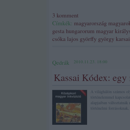
3
komment
Címkék:
magyarország
magyaro
gesta hungarorum
magyar király
csóka lajos
györffy györgy
karsa
Qedrák
2010.11.23. 18:00
Kassai Kódex: egy
A világhálón számos oly
történelemmel kapcsola
alapjaiban változtatná
történelmi forrásoknak,