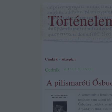
Történele
Címkék
»
középkor
Qedrák
2013.03.30. 09:00
A pilismaróti Ősbud
A kommunista hatalomátv
rendszer sem tudott (és
Ősbuda-elméletek kerülj
Árpád-kori Buda Pilis