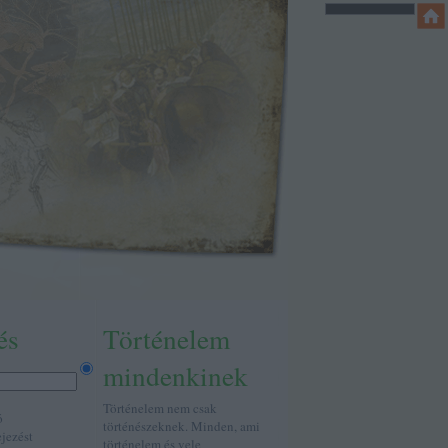
és
Történelem
mindenkinek
Történelem nem csak
ó
történészeknek. Minden, ami
ejezést
történelem és vele