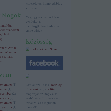
kapcsolatos, könnyed, blog-
stílusban.
érblogok
Megjegyzéseket, ötleteket,
gondokat a
k naplója
toriblog[kukac]index.hu
s rendvédelem-
címre várjuk!
a, kicsit
pp
Közösség
napi Afrika
est-múzeum
al Biomass
ia
ívum
november
(
1
)
Csatlakozz Te is a
Töriblog
anuár
(
1
)
Facebook
vagy
twitter
december
(
2
)
csoportjához, hogy első
árcius
(
2
)
kézből értesülj a tervezett
november
(
1
)
témákról és a legújabb
ugusztus
(
1
)
hírekről!