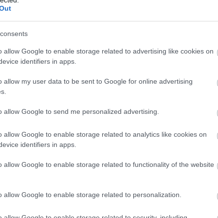
(
4
)
franciao
gyarok
attila
középkor
pomáz
óbuda
Out
(
5
)
frankok
(
burgok
sashegyi sándor
ősbuda
gazdaságtör
germánok
(
consents
hungarorum
gyarmat
(
3
)
o allow Google to enable storage related to advertising like cookies on
(
12
)
györffy
evice identifiers in apps.
háború
(
17
)
hajótörés
(
3
ról VI.
o allow my user data to be sent to Google for online advertising
hastings
(
3
)
hódító vilm
s.
(
3
)
honti lás
miklós
(
3
)
h
ekben talán joggal gondolhatták azt a középkori magyar
to allow Google to send me personalized advertising.
hugenotta
(
ogy Anonymus datálása kapcsán minden fontosabb kérdést
mátyás
(
7
)
h
énelemtudomány, ezért a III. Béla korabeli keltezést senki
o allow Google to enable storage related to analytics like cookies on
(
4
)
ii. világ
be…
(
6
)
iii frigye
evice identifiers in apps.
lajos
(
3
)
ii 
(
4
)
ii világ
o allow Google to enable storage related to functionality of the website
iparosodás
(
béla
(
6
)
iv l
Tetszik
0
világháború
o allow Google to enable storage related to personalization.
japán
(
9
)
jás
tovább »
játék
(
18
)
j
róbert
(
4
)
ka
o allow Google to enable storage related to security, including