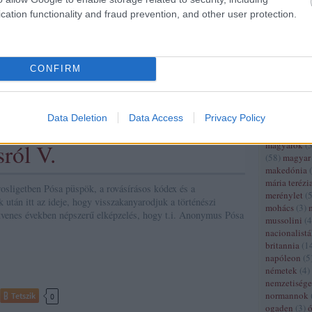
kelet afrika
cation functionality and fraud prevention, and other user protection.
(
4
)
kereske
k
középkor
anonymus
gesta hungarorum
(
14
)
kommun
i béla
iv béla
györffy györgy
thoroczkay
konradin
(
4
)
(
3
)
kora újk
os
süpek ottó
CONFIRM
(
87
)
kritika
(
3
)
kunok
(
7
legújabbkor
kor
(
8
)
leng
Data Deletion
Data Access
Privacy Policy
lengyelorsz
litvánok
(
3
)
ról V.
magyarok
(
(
58
)
magyar 
makedónia
(
mária terézi
sligetben Pósa püspök, a rovásírásos kódex és a
merénylet
(
k után itt az ideje, hogy visszakanyarodjuk a történészi
mohács
(
3
)
etvenes években népszerű elképzelés, hogy t.i. Anonymus Pósa
mussolini
(
4
nacionalist
britannia
(
1
napóleon
(
5
németek
(
4
)
nemzetiség
normannok
Tetszik
0
ogaden
(
3
)