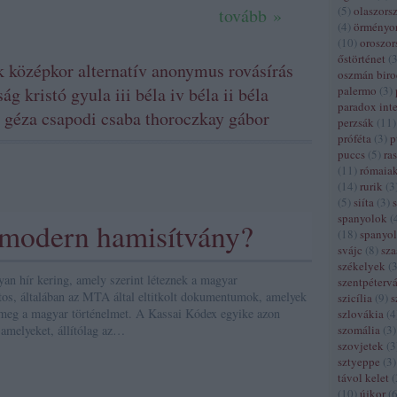
(
5
)
olaszors
tovább »
(
4
)
örményo
(
10
)
oroszor
őstörténet
(
k
középkor
alternatív
anonymus
rovásírás
oszmán bir
ság
kristó gyula
iii béla
iv béla
ii béla
palermo
(
3
)
paradox inte
i géza
csapodi csaba
thoroczkay gábor
perzsák
(
11
)
próféta
(
3
)
p
puccs
(
5
)
ra
(
11
)
rómaia
(
14
)
rurik
(
3
(
5
)
siíta
(
3
)
spanyolok
(
 modern hamisítvány?
(
18
)
spanyol
svájc
(
8
)
sza
székelyek
(
an hír kering, amely szerint léteznek a magyar
szentpétervá
tos, általában az MTA által eltitkolt dokumentumok, amelyek
szicília
(
9
)
s
k meg a magyar történelmet. A Kassai Kódex egyike azon
szlovákia
(
4
 amelyeket, állítólag az…
szomália
(
3
)
szovjetek
(
3
sztyeppe
(
3
)
távol kelet
(
(
10
)
újkor
(