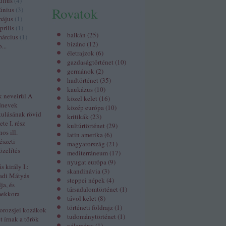
úlius
(
4
)
Rovatok
únius
(
3
)
május
(
1
)
prilis
(
1
)
balkán
(
25
)
árcius
(
1
)
bizánc
(
12
)
b
...
életrajzok
(
6
)
gazdaságtörténet
(
10
)
germánok
(
2
)
hadtörténet
(
35
)
kaukázus
(
10
)
k neveirül A
közel kelet
(
16
)
dnevek
közép európa
(
10
)
kulásának rövid
kritikák
(
23
)
ete I. rész
kultúrtörténet
(
29
)
nos ill.
latin amerika
(
6
)
észeti
magyarország
(
21
)
zelítés
mediterráneum
(
17
)
nyugat európa
(
9
)
 király I.:
skandinávia
(
3
)
adi Mátyás
steppei népek
(
4
)
ja, és
társadalomtörténet
(
1
)
mekkora
távol kelet
(
8
)
történeti földrajz
(
1
)
orozsjei kozákok
tudománytörténet
(
1
)
t írnak a török
vélemény
(
1
)