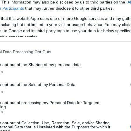
Címk
. This information may also be disclosed by us to third parties on the
IA
asztrióta györgy
Participants
that may further disclose it to other third parties.
afrika
(
16
)
a
albánok
(
5
)
 that this website/app uses one or more Google services and may gath
alternatív
(
6
including but not limited to your visit or usage behaviour. You may click 
anglia
(
8
)
a
 to Google and its third-party tags to use your data for below specifi
(
5
)
anonymu
ogle consent section.
antigonosz
(
argentína
(
7
ház
(
4
)
avar
l Data Processing Opt Outs
báthoryak
(
bizánc
(
26
)
k egy részlete 1600-ból, Dilich nyomán. Egyes Ősbuda-
o opt-out of the Sharing of my personal data.
bocskai istv
 ábrázolja. Szeretnénk folytatni a Töriblog hagyományát, és
lázadás
(
3
)
b
éneti elképzelés, vagy mítosz mögé tekinteni, és megvizsgálni
In
budapest
(
3
)
coligny
(
3
)
o opt-out of the Sale of my Personal Data.
(
5
)
csata
(
5
)
dalmátok
(
7
In
istván
(
5
)
du
erdély
(
7
)
er
to opt-out of processing my Personal Data for Targeted
Tetszik
0
ing.
(
3
)
etiópok
(
In
universalis
(
tovább »
fasizmus
(
3
)
finnország
(
o opt-out of Collection, Use, Retention, Sale, and/or Sharing
ersonal Data that Is Unrelated with the Purposes for which it
földközi ten
lected.