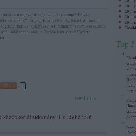
2011 j
2011 j
2011 
 sumérok a magyarok legközelebbi rokonai? Tényleg
2011 á
k a holokausztot? Tényleg Károlyi Mihály felelős a trianoni
2011 m
Megannyi kérdés, amelyekkel a történelmet kedvelő olvasóink
Továb
 mind találkoztak már. A Történelemtanárok Egylete
 tett…
Top 5
Elein
csalá
kiala
történ
általá
nyelv
Tetszik
0
megkö
tovább »
Mátyás
Huny
család
k
középkor
áltudomány
ii világháború
gyer
A zap
levele