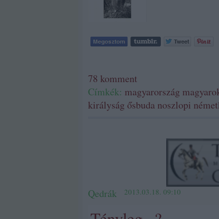
78
komment
Címkék:
magyarország
magyaro
királyság
ősbuda
noszlopi német
Qedrák
2013.03.18. 09:10
Tényleg...?