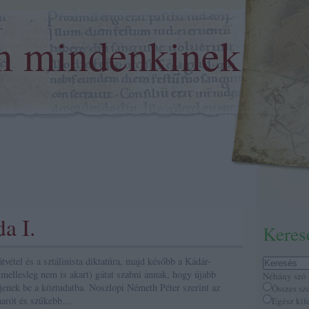
m mindenkinek
a I.
Keres
étel és a sztálinista diktatúra, majd később a Kádár-
 mellesleg nem is akart) gátat szabni annak, hogy újabb
Néhány szó
enek be a köztudatba. Noszlopi Németh Péter szerint az
Összes sz
marót és szűkebb…
Egész kif