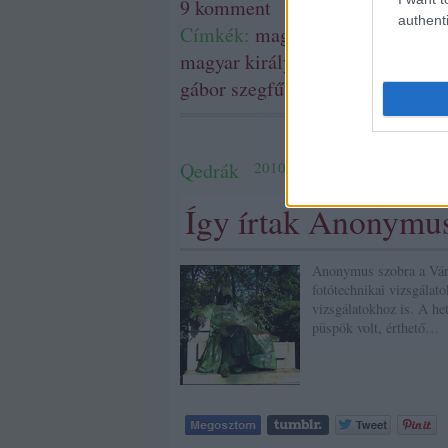
9
komment
authenti
Címkék:
magyarország
magyaro
magyar királyság
kristó gyula
ii
gábor
szegfű lászló
harmatta ján
Qedrák
2010.11.30. 18:00
Így írtak Anonymus
Anonymus szobra a Váro
fotótechnikai vizsgálato
vizsgálatokhoz is. A h
püspök volt, érthető…