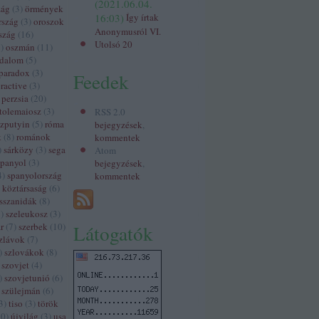
(
2021.06.04.
zág
(
3
)
örmények
16:03
)
Így írtak
rszág
(
3
)
oroszok
Anonymusról VI.
szág
(
16
)
Utolsó 20
3
)
oszmán
(
11
)
odalom
(
5
)
paradox
(
3
)
Feedek
ractive
(
3
)
perzsia
(
20
)
tolemaiosz
(
3
)
RSS 2.0
szputyin
(
5
)
róma
bejegyzések
,
k
(
8
)
románok
kommentek
)
sárközy
(
3
)
sega
Atom
spanyol
(
3
)
bejegyzések
,
4
)
spanyolország
kommentek
 köztársaság
(
6
)
sszanidák
(
8
)
3
)
szeleukosz
(
3
)
r
(
7
)
szerbek
(
10
)
Látogatók
zlávok
(
7
)
)
szlovákok
(
8
)
szovjet
(
4
)
)
szovjetunió
(
6
)
szülejmán
(
6
)
3
)
tiso
(
3
)
török
60
)
újvilág
(
3
)
usa