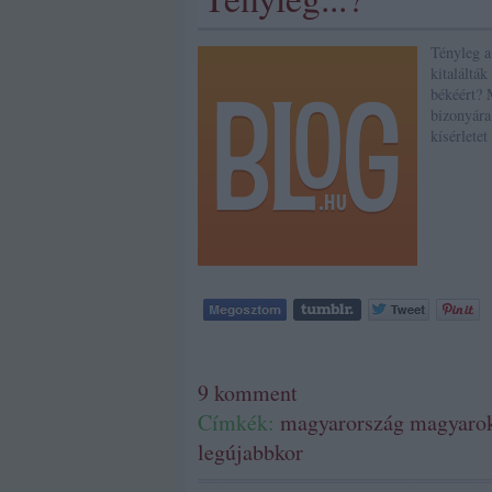
Tényleg a
kitaláltá
békéért? 
bizonyára
kísérletet
9
komment
Címkék:
magyarország
magyaro
legújabbkor