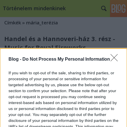
Történelem mindenkinek
Címkék
»
mária_terézia
Handel és a Hannoveri-ház 3. rész -
Music for Royal Fireworks
lécci
•
2009. február 09.
1
Blog -
Do Not Process My Personal Information
Az 1749. május 15-i richmondi koncert korabeli
If you wish to opt-out of the sale, sharing to third parties, or
ábrázolásaGeorg Friedrich Handel (1685-1759) két
processing of your personal or sensitive information for
remekművét, a Vízizenét (Watermusic) és a Királyi
targeted advertising by us, please use the below opt-out
Tűzszerészek számára komponált, sokszor le sem
section to confirm your selection. Please note that after your
fordított Music for Royal Fireworks címűt többnyire
opt-out request is processed you may continue seeing
egy CD-n szokták…
interest-based ads based on personal information utilized by
us or personal information disclosed to third parties prior to
your opt-out. You may separately opt-out of the further
Pár mondat a Pragmatica Sanctio-
disclosure of your personal information by third parties on the
ról, mielőtt ...
IAB’s list of downstream participants. This information may