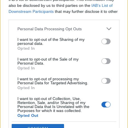
also be disclosed by us to third parties on the
IAB’s List of
lécci
•
2008. október 30.
3
Downstream Participants
that may further disclose it to other
third parties.
Móra Ferenc: Tápéi furfangosok (részlet)"A
Please note that this website/app uses one or more Google
Personal Data Processing Opt Outs
pragmatica sanctio-ról is volt egy szép
services and may gather and store information including but
olvasmányunk, mert az is beletartozik az inasi
not limited to your visit or usage behaviour. You may click to
I want to opt-out of the Sharing of my
közismeretbe. Alighanem valami akadémikusból
personal data.
grant or deny consent to Google and its third-party tags to
lehetett kinyírva, mert egy csöppet értelmetlen volt.
Opted In
use your data for below specified purposes in below Google
(De csak éppen annyira, amennyire a tudomány…
consent section.
I want to opt-out of the Sale of my
Personal Data.
Opted In
Mária Terézia úrbérrendezése
I want to opt-out of processing my
lécci
•
2008. június 08.
1
Personal Data for Targeted Advertising.
Opted In
A jobbágyok szabad költözésének hátterét, jogi
I want to opt-out of Collection, Use,
szabályozását taglaló cikket azzal zártuk, hogy
Retention, Sale, and/or Sharing of my
"Mária Terézia közigazgatása új alapokra helyezte
Personal Data that Is Unrelated with the
Purposes for which it was collected.
az úrbéri viszonyt".Az 1767-ben elrendelt ún. 9
Opted Out
kérdőpontos felmérés a jobbágyterhek
szabályozását…
Google consents