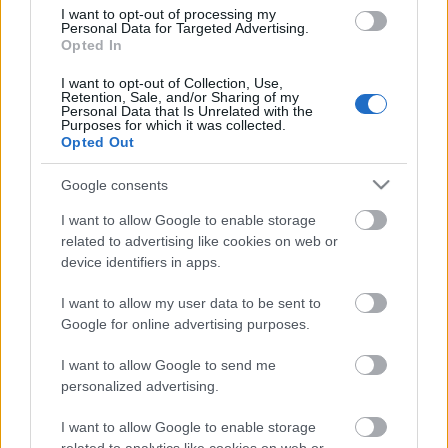
I want to opt-out of processing my
Personal Data for Targeted Advertising.
A kommunista hatalomátvétel és a sztálinista
Opted In
diktatúra, majd később a Kádár-rendszer sem
tudott (és mellesleg nem is akart) gátat szabni
I want to opt-out of Collection, Use,
Retention, Sale, and/or Sharing of my
annak, ...
Personal Data that Is Unrelated with the
Purposes for which it was collected.
Opted Out
Tényleg...?
Google consents
Qedrák
•
2013. március 18.
9
I want to allow Google to enable storage
Tényleg a sumérok a magyarok legközelebbi
related to advertising like cookies on web or
rokonai? Tényleg kitalálták a holokausztot? Tényleg
device identifiers in apps.
Károlyi Mihály felelős a trianoni békéért? Megannyi
...
I want to allow my user data to be sent to
Google for online advertising purposes.
I want to allow Google to send me
Sajtószemle: Osprey-sorozat
personalized advertising.
magyarul!
I want to allow Google to enable storage
A templomos lovagok