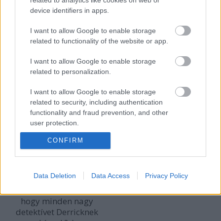
related to analytics like cookies on web or
Kaif
•
2011. november 30.
13
device identifiers in apps.
I want to allow Google to enable storage
Kedves
related to functionality of the website or app.
olvasóink,
örömmel – és nem minden büszkeség nélkül –
I want to allow Google to enable storage
szeretnénk felhívni figyelmeteket kiadónk legújabb
related to personalization.
sorozatára, mely a ...
I want to allow Google to enable storage
Raszputyin 5.
related to security, including authentication
functionality and fraud prevention, and other
sierrahun
•
2011. augusztus 03.
19
user protection.
CONFIRM
Az elhallgatott hatlövetű vallomása
Data Deletion
Data Access
Privacy Policy
Dr. Derrick Pounder.
Az előző ...
Megfigyeltétek már,
hogy minden nagy
detektívet Derricknek