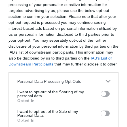
processing of your personal or sensitive information for
Kritika: Total War Rome II
targeted advertising by us, please use the below opt-out
section to confirm your selection. Please note that after your
hami
•
2013. december 13.
4
opt-out request is processed you may continue seeing
interest-based ads based on personal information utilized by
A poszt tárgyát képező játék valószínűleg az idei év
us or personal information disclosed to third parties prior to
egyik fő csalódása, a stratégiai játékokat kedvelők
your opt-out. You may separately opt-out of the further
körében pedig a fő csalódás ...
disclosure of your personal information by third parties on the
IAB’s list of downstream participants. This information may
also be disclosed by us to third parties on the
IAB’s List of
Kritika: Europa Universalis IV
Downstream Participants
that may further disclose it to other
hami
•
2013. december 09.
27
third parties.
Please note that this website/app uses one or more Google
Personal Data Processing Opt Outs
Az elmúlt egy hónapban két várva-várt stratégia
services and may gather and store information including but
játék is kijött, mindkettő komoly történelmi háttérrel.
not limited to your visit or usage behaviour. You may click to
I want to opt-out of the Sharing of my
personal data.
Előbb az Europa Universalis 4, majd a ...
grant or deny consent to Google and its third-party tags to
Opted In
use your data for below specified purposes in below Google
consent section.
A pilismaróti Ősbuda I.
I want to opt-out of the Sale of my
Personal Data.
Opted In
Qedrák
•
2013. március 30.
78