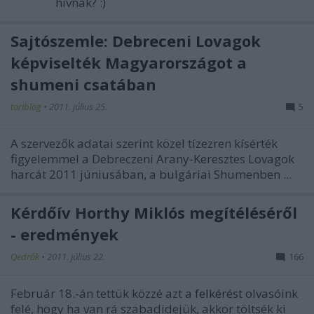
hívnak? :)
Sajtószemle: Debreceni Lovagok
képviselték Magyarországot a
shumeni csatában
töriblog
•
2011. július 25.
5
A szervezők adatai szerint közel tízezren kísérték
figyelemmel a Debreczeni Arany-Keresztes Lovagok
harcát 2011 júniusában, a bulgáriai Shumenben ...
Kérdőív Horthy Miklós megítéléséről
- eredmények
Qedrák
•
2011. július 22.
166
Február 18.-án tettük közzé azt a
felkérést
olvasóink
felé, hogy ha van rá szabadidejük, akkor töltsék ki