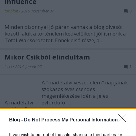
Influence
töriblog
•
2015. november 07.
0
Minden bizonnyal jó páran vannak a blog olvasói
között, akik a történelem kedvelőiként jól ismerik a
Total War sorozatot. Ennek első része, a ...
Mikor Csíkból elindultam
lécci
•
2014. január 07.
1
A "madéfalvi veszedelem" napjának
szokásos éves csendes
megemlékezése idén a jeles
A madéfalvi
évforduló ...
emlékmű
Blog -
Do Not Process My Personal Information
If you wish to opt-out of the sale, sharing to third parties, or